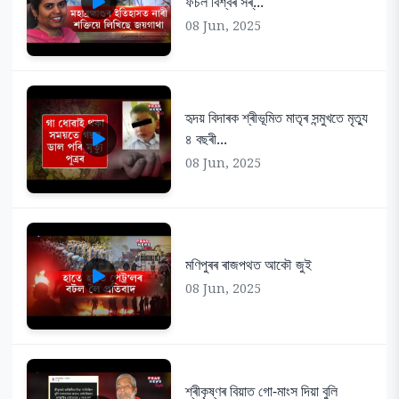
ফচল বিশ্বৰ সৰ্...
08 Jun, 2025
হৃদয় বিদাৰক শ্ৰীভূমিত মাতৃৰ সন্মুখতে মৃত্যু
৪ বছৰী...
08 Jun, 2025
মণিপুৰৰ ৰাজপথত আকৌ জুই
08 Jun, 2025
শ্ৰীকৃষ্ণৰ বিয়াত গো-মাংস দিয়া বুলি