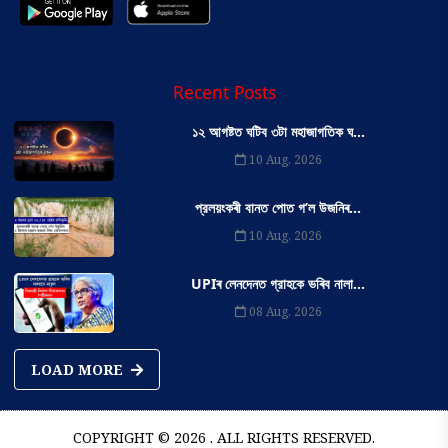
Recent Posts
১২ আগষ্টত ঘটিব ৩টা মহাজাগতিক ঘ...
10 Aug, 2026
প্রলয়ংকৰী বানত পোত গ’ল উজনিৰ...
10 Aug, 2026
UPIৰ লেনদেনত গ্রাহকে ভৰিব নালা...
08 Aug, 2026
LOAD MORE
COPYRIGHT © 2026 . ALL RIGHTS RESERVED.