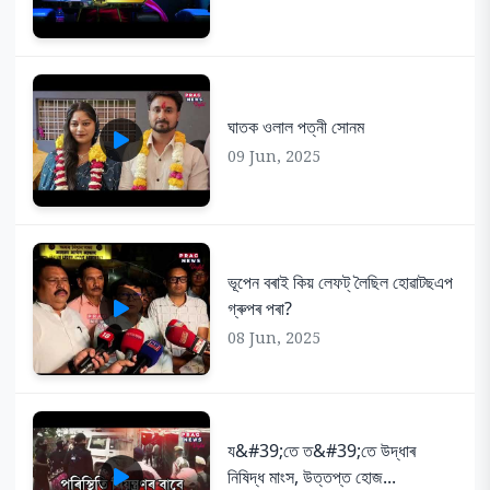
ঘাতক ওলাল পত্নী সোনম
09 Jun, 2025
ভূপেন বৰাই কিয় লেফট্ লৈছিল হোৱাটছএপ
গ্ৰুপৰ পৰা?
08 Jun, 2025
য&#39;তে ত&#39;তে উদ্ধাৰ
নিষিদ্ধ মাংস, উত্তপ্ত হোজ...