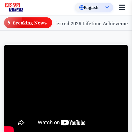
Breaking News
e Cinema, to be Conferred 2026 Lifetime Achievement A