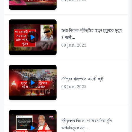
হৃদয় বিদাৰক শ্ৰীভূমিত মাতৃৰ সন্মুখতে মৃত্যু
৪ বছৰী...
08 Jun, 2025
মণিপুৰৰ ৰাজপথত আকৌ জুই
08 Jun, 2025
শ্ৰীকৃষ্ণৰ বিয়াত গো-মাংস দিয়া বুলি
অপমানসূচক মন্...