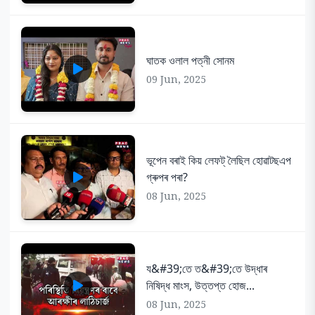
ঘাতক ওলাল পত্নী সোনম
09 Jun, 2025
ভূপেন বৰাই কিয় লেফট্ লৈছিল হোৱাটছএপ
গ্ৰুপৰ পৰা?
08 Jun, 2025
য&#39;তে ত&#39;তে উদ্ধাৰ
নিষিদ্ধ মাংস, উত্তপ্ত হোজ...
08 Jun, 2025