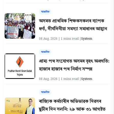
আঞ্চলিক
অসমত প্ৰাথমিক শিক্ষকসকলৰ ব্যাপক
ধৰ্ণা, দীৰ্ঘদিনীয়া সমস্যা সমাধানৰ আহ্বান
08 Aug, 2026 | 1 mins read |
System
আঞ্চলিক
গ্ৰাম্য পথ সংযোগত অসমৰ বৃহৎ অগ্ৰগতি:
হাজাৰ হাজাৰ পথ নিৰ্মাণ সম্পন্ন
08 Aug, 2026 | 1 mins read |
System
আঞ্চলিক
ৰাজ্যিক কৰ্মচাৰীৰ অভিভাৱক দিৱসৰ
ছুটীৰ দিন সলনি: ২৯ আৰু ৩১ আগষ্টত