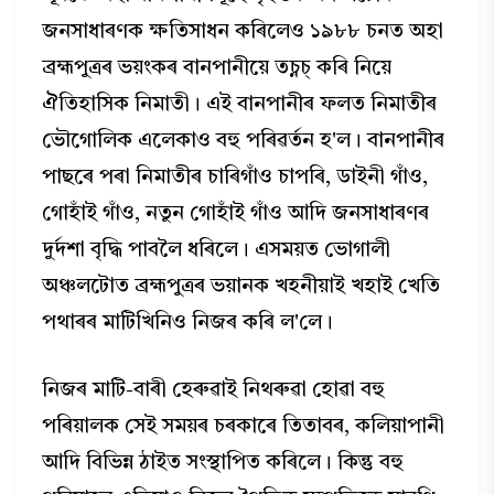
জনসাধাৰণক ক্ষতিসাধন কৰিলেও ১৯৮৮ চনত অহা
ব্ৰহ্মপুত্ৰৰ ভয়ংকৰ বানপানীয়ে তচ্নচ্ কৰি নিয়ে
ঐতিহাসিক নিমাতী। এই বানপানীৰ ফলত নিমাতীৰ
ভৌগোলিক এলেকাও বহু পৰিৱৰ্তন হ'ল। বানপানীৰ
পাছৰে পৰা নিমাতীৰ চাৰিগাঁও চাপৰি, ডাইনী গাঁও,
গোহাঁই গাঁও, নতুন গোহাঁই গাঁও আদি জনসাধাৰণৰ
দুৰ্দশা বৃদ্ধি পাবলৈ ধৰিলে। এসময়ত ভোগালী
অঞ্চলটোত ব্ৰহ্মপুত্ৰৰ ভয়ানক খহনীয়াই খহাই খেতি
পথাৰৰ মাটিখিনিও নিজৰ কৰি ল'লে।
নিজৰ মাটি-বাৰী হেৰুৱাই নিথৰুৱা হোৱা বহু
পৰিয়ালক সেই সময়ৰ চৰকাৰে তিতাবৰ, কলিয়াপানী
আদি বিভিন্ন ঠাইত সংস্থাপিত কৰিলে। কিন্তু বহু