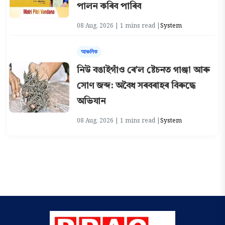
পালন কৰিব পাৰিব
08 Aug, 2026 | 1 mins read |
System
আঞ্চলিক
নিউ বঙাইগাঁও ৰে’ল ষ্টেচনত গাঞ্জা আৰু
সোণ জব্দ: অবৈধ সৰবৰাহৰ বিৰুদ্ধে
অভিযান
08 Aug, 2026 | 1 mins read |
System