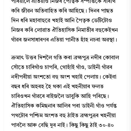
পৰিয়ালে এতিয়াও নিজৰ পৈত্বিক সম্পত্তিকে সাৰথি
কৰি জীৱন অতিবাহিত কৰি আহিছে। দিনৰ পাছত
দিন ধৰি মহাবাহুৱে খহাই আনি পৈতৃক ভেটিটোও
নিজৰ কৰি লোৱাত ঐতিহাসিক নিমাতীৰ বহুকেইখন
গাঁৱৰ জনসাধাৰণৰ এতিয়া পানীত হাঁহ নচৰা অৱস্থা।
ক্ৰমাৎ উত্তৰ দিশলৈ গতি কৰা ব্ৰহ্মপুত্ৰ নদীৰ কোবাল
সোঁতে চাৰিগাঁও চাপৰি, গোহাঁই গাঁও, ডাইনী গাঁৱৰ
নদীপৰীয়া অংশতো বহু অংশ খহাই পেলায়। কেইবা
বছৰ ধৰি অহৰহ হৈ থকা এই খহনীয়াৰ ফলত
চাৰিওখন গাঁৱৰে ৰাইজলৈ ভাবুকি আহি পৰিছে।
ঐতিহাসিক কমিছনাৰ আলিৰ পৰা ডাইনী গাঁও পর্যন্ত
পথটোৰ পশ্চিম অংশত বহু ঠাইত ব্ৰহ্মপুত্ৰৰ খহনীয়া
পাবলৈ আৰু বেছি দূৰ নাই। কিছু কিছু ঠাই ৩০-৪০