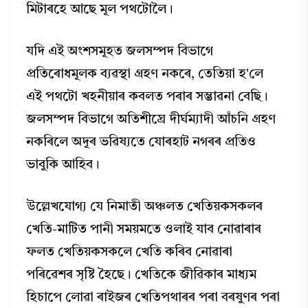
মিটাৰহে আছে মূল পথটোলৈ।
যদি এই অংশসমূহত জলসম্পদ বিভাগে
প্ৰতিৰোধমূলক ব্যৱস্থা গ্রহণ নকৰে, তেতিয়া হ'লে
এই পথটো খহনীয়াৰ কবলত পৰাৰ সম্ভাৱনা বেছি।
জলসম্পদ বিভাগে অতিশীঘ্রে দীর্ঘম্যাদী আঁচনি গ্রহণ
নকৰিলে অদূৰ ভৱিষ্যতে যোৰহাট নগৰৰ প্ৰতিও
ভাবুকি আহিব।
উল্লেখযোগ্য যে নিমাতী অঞ্চলত খেতিয়কসকলৰ
খেতি-মাটিত পানী সময়মতে ওলাই যাব নোৱাৰাৰ
ফলত খেতিয়কসকলে খেতি কৰিব নোৱাৰা
পৰিৱেশৰ সৃষ্টি হৈছে। খেতিকে জীৱিকাৰ মাধ্যম
হিচাপে লোৱা ৰাইজৰ খেতিপথাৰৰ পৰা বৰষুণৰ পৰা