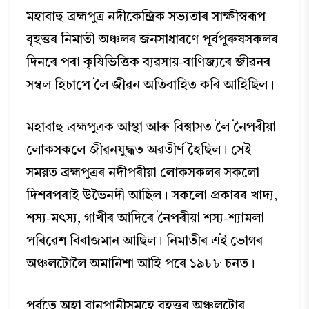
মহাবাহু ব্রহ্মপুত্র নদীকেন্দ্রিক সভ্যতাৰ সাক্ষীস্বৰূপ
বৃহত্তৰ নিমাতী অঞ্চলৰ জনসাধাৰণে পূর্বপুৰুষসকলৰ
দিনৰে পৰা কৃষিভিত্তিক ব্যৱসায়-বাণিজ্যৰে জীৱনৰ
সম্বল হিচাপে লৈ জীৱন অতিবাহিত কৰি আহিছিল।
মহাবাহু ব্ৰহ্মপুত্রক আস্থা আৰু বিশ্বাসত লৈ নৈপৰীয়া
লোকসকলে জীৱনযুদ্ধত অৱতীৰ্ণ হৈছিল। সেই
সময়ত ব্ৰহ্মপুত্ৰৰ নদীপৰীয়া লোকসকলৰ সকলো
দিশৰপৰাই উভৈনদী আছিল। সকলো প্ৰকাৰৰ খাদ্য,
শস্য-মৎস্য, গাখীৰ আদিৰে নৈপৰীয়া শস্য-শ্যামলা
পৰিৱেশ বিৰাজমান আছিল। নিমাতীৰ এই ভোগৰ
অঞ্চলটোলৈ অমানিশা আহি পৰে ১৯৮৮ চনত।
পূর্বতে অহা বানপানীসমূহে বৃহত্তৰ অঞ্চলটোৰ