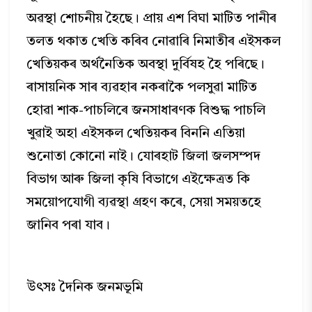
অৱস্থা শোচনীয় হৈছে। প্রায় এশ বিঘা মাটিত পানীৰ
তলত থকাত খেতি কৰিব নোৱাৰি নিমাতীৰ এইসকল
খেতিয়কৰ অৰ্থনৈতিক অবস্থা দুর্বিষহ হৈ পৰিছে।
ৰাসায়নিক সাৰ ব্যৱহাৰ নকৰাকৈ পলসুৱা মাটিত
হোৱা শাক-পাচলিৰে জনসাধাৰণক বিশুদ্ধ পাচলি
খুৱাই অহা এইসকল খেতিয়কৰ বিননি এতিয়া
শুনোতা কোনো নাই। যোৰহাট জিলা জলসম্পদ
বিভাগ আৰু জিলা কৃষি বিভাগে এইক্ষেত্রত কি
সময়োপযোগী ব্যৱস্থা গ্রহণ কৰে, সেয়া সময়তহে
জানিব পৰা যাব।
উৎসঃ দৈনিক জনমভূমি