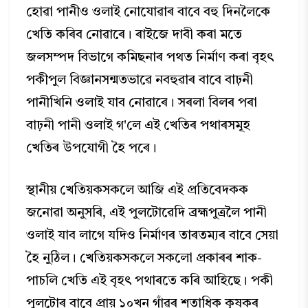
হোৱা পানীও ওলাই নোযোৱাৰ বাবে বহু দিনলৈকে
খেতি কৰিব নোৱাৰে। ৰাইজে দাবী কৰা মতে
জলসম্পদ বিভাগে কমিছনাৰ পথত নিৰ্মাণ কৰা বৃহৎ
পকীপুল বিজ্ঞানসন্মতভাৱে নবহুৱাৰ বাবে বাঢ়নী
পানীখিনি ওলাই যাব নোৱাৰে। সৰলা বিলৰ পৰা
বাঢ়নী পানী ওলাই গ'লে এই খেতিৰ পথাৰসমূহ
খেতিৰ উপযোগী হৈ পৰে।
স্থানীয় খেতিয়কসকলে আজি এই প্রতিবেদকক
জনোৱা অনুসৰি, এই পুলটোৱেদি ব্রহ্মপুত্রলৈ পানী
ওলাই যাব লাগে যদিও নিৰ্মাণৰ তাৰতম্যৰ বাবে সেয়া
হৈ নুঠিল। খেতিয়কসকলে সকলো প্ৰকাৰৰ শাক-
পাচলি খেতি এই বৃহৎ পথাৰতে কৰি আহিছে। পকী
পুলটোৰ বাবে প্রায় ১০খন গাঁৱৰ শতাধিক কৃষকৰ