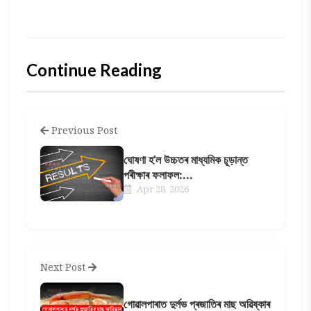
Continue Reading
Previous Post
ঘোষণা হ’ল উচ্চতৰ মাধ্যমিক চূড়ান্ত
পৰীক্ষাৰ ফলাফল:...
Apr 28, 2026
Next Post
গোৱালপাৰাত দুর্লভ প্ৰজাতিৰ মাছ অৱিষ্কাৰ