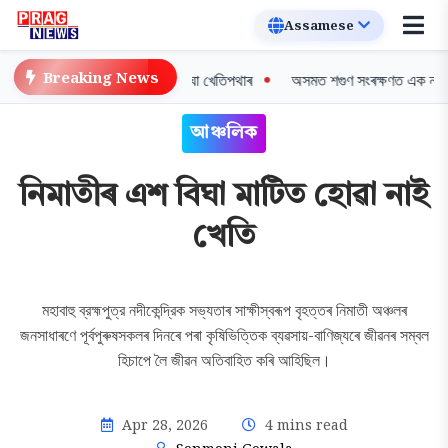
Breaking News
জনিৰ ৪ জিলাৰ হাজাৰ হাজাৰ বিঘা খেতিপথাৰ
অসমত শগুণ সংৰক্ষণত এক নতুন দিগন্ত:
আঞ্চলিক
নিমাতীৰ এশ বিঘা মাটিত হোৱা নাই
খেতি
মহাবাহু ব্রহ্মপুত্র নদীকেন্দ্রিক সভ্যতাৰ সাক্ষীস্বৰূপ বৃহত্তৰ নিমাতী অঞ্চলৰ
জনসাধাৰণে পূর্বপুৰুষসকলৰ দিনৰে পৰা কৃষিভিত্তিক ব্যৱসায়-বাণিজ্যৰে জীৱনৰ সম্বল
হিচাপে লৈ জীৱন অতিবাহিত কৰি আহিছিল।
Apr 28, 2026
4 mins read