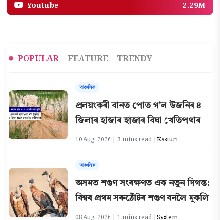
Youtube
2.29M
POPULAR
FEATURE
TRENDY
আঞ্চলিক
প্রলয়ংকৰী বানত পোত গ’ল উজনিৰ ৪
জিলাৰ হাজাৰ হাজাৰ বিঘা খেতিপথাৰ
10 Aug, 2026 | 3 mins read |
Kasturi
আঞ্চলিক
অসমত শগুণ সংৰক্ষণত এক নতুন দিগন্ত:
বিশ্বৰ প্ৰথম সৰুঠোঁটৰ শগুণ বনলৈ মুকলি
08 Aug, 2026 | 1 mins read |
System