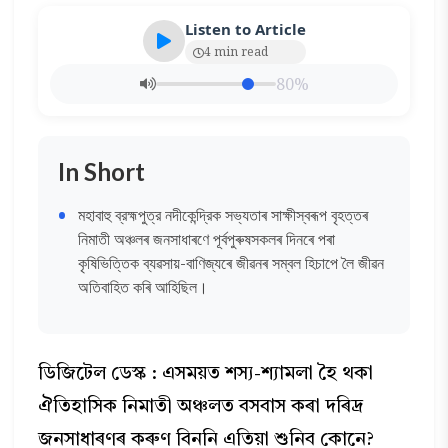
Listen to Article
4 min read
80%
In Short
মহাবাহু ব্রহ্মপুত্র নদীকেন্দ্রিক সভ্যতাৰ সাক্ষীস্বৰূপ বৃহত্তৰ
নিমাতী অঞ্চলৰ জনসাধাৰণে পূর্বপুৰুষসকলৰ দিনৰে পৰা
কৃষিভিত্তিক ব্যৱসায়-বাণিজ্যৰে জীৱনৰ সম্বল হিচাপে লৈ জীৱন
অতিবাহিত কৰি আহিছিল।
ডিজিটেল ডেস্ক : এসময়ত শস্য-শ্যামলা হৈ থকা
ঐতিহাসিক নিমাতী অঞ্চলত বসবাস কৰা দৰিদ্ৰ
জনসাধাৰণৰ কৰুণ বিননি এতিয়া শুনিব কোনে?