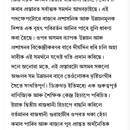
ডিব্ৰুগড়ক অসমৰ দ্বিতীয় ৰাজধানী হিচাপে ঘোষণা
কৰাৰ প্ৰস্তাৱত সৰ্বাত্মক সমৰ্থন আগবঢ়াইছে। এই
পদক্ষেপটোৱে ৰাজ্যৰ প্ৰশাসনিক আৰু উন্নয়নমূলক
দিশত এক বৃহৎ পৰিৱৰ্তন আনিব পাৰে বুলি ধাৰণা
কৰা হৈছে। ওপৰ অসমৰ ব্যাপক উন্নয়ন আৰু
প্ৰশাসনৰ বিকেন্দ্ৰীকৰণৰ বাবে দীৰ্ঘদিন ধৰি চলি অহা
দাবীক এই সমৰ্থনে যথেষ্ট গতি প্ৰদান কৰিছে।
দলে জনোৱা মতে, এই প্ৰস্তাৱটো অসমৰ সকলো
অঞ্চলৰ সম উন্নয়নৰ বাবে তেওঁলোকৰ দৃষ্টিভংগীৰ
সৈতে সংগতিপূৰ্ণ। ডিব্ৰুগড় ইতিমধ্যে এক গুৰুত্বপূৰ্ত
বাণিজ্যিক আৰু শৈক্ষিক কেন্দ্ৰ হিচাপে পৰিচিত।
ইয়াক দ্বিতীয় ৰাজধানী হিচাপে বাছনি কৰিলে
বৰ্তমানৰ ৰাজধানী গুৱাহাটীৰ ওপৰত থকা হেঁচা
কমাব পাৰিব আৰু ৰাজ্যৰ পূব প্ৰান্তত অৰ্থনৈতিক