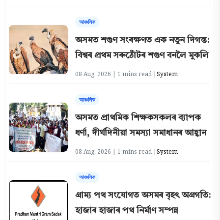
আঞ্চলিক
অসমত শগুণ সংৰক্ষণত এক নতুন দিগন্ত:
বিশ্বৰ প্ৰথম সৰুঠোঁটৰ শগুণ বনলৈ মুকলি
08 Aug, 2026 | 1 mins read |
System
আঞ্চলিক
অসমত প্ৰাথমিক শিক্ষকসকলৰ ব্যাপক
ধৰ্ণা, দীৰ্ঘদিনীয়া সমস্যা সমাধানৰ আহ্বান
08 Aug, 2026 | 1 mins read |
System
আঞ্চলিক
গ্ৰাম্য পথ সংযোগত অসমৰ বৃহৎ অগ্ৰগতি:
হাজাৰ হাজাৰ পথ নিৰ্মাণ সম্পন্ন