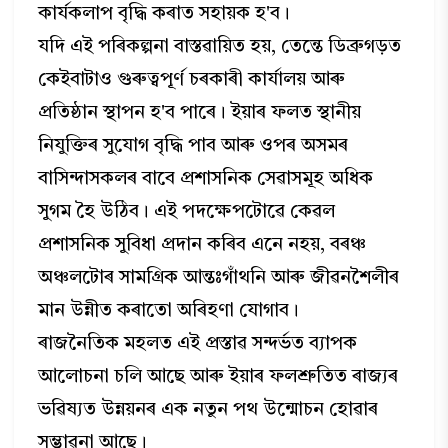
কাৰ্যকলাপ বৃদ্ধি কৰাত সহায়ক হ'ব।
যদি এই পৰিকল্পনা বাস্তৱায়িত হয়, তেন্তে ডিব্ৰুগড়ত
কেইবাটাও গুৰুত্বপূৰ্ণ চৰকাৰী কাৰ্যালয় আৰু
প্ৰতিষ্ঠান স্থাপন হ'ব পাৰে। ইয়াৰ ফলত স্থানীয়
নিযুক্তিৰ সুযোগ বৃদ্ধি পাব আৰু ওপৰ অসমৰ
বাসিন্দাসকলৰ বাবে প্ৰশাসনিক সেৱাসমূহ অধিক
সুগম হৈ উঠিব। এই পদক্ষেপটোৱে কেৱল
প্ৰশাসনিক সুবিধা প্ৰদান কৰিব এনে নহয়, বৰঞ্চ
অঞ্চলটোৰ সামগ্ৰিক আন্তঃগাঁথনি আৰু জীৱনশৈলীৰ
মান উন্নীত কৰাতো অৰিহণা যোগাব।
ৰাজনৈতিক মহলত এই প্ৰস্তাৱ সন্দৰ্ভত ব্যাপক
আলোচনা চলি আছে আৰু ইয়াৰ ফলশ্ৰুতিত ৰাজ্যৰ
ভৱিষ্যত উন্নয়নৰ এক নতুন পথ উন্মোচন হোৱাৰ
সম্ভাৱনা আছে।