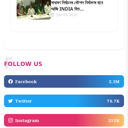
সাধাৰণ নিৰ্বাচনৰ কৌশল নিৰ্ধাৰণৰ বাবে
আজি INDIA মিত...
Jun 09, 2026
F
FOLLOW US
Facebook
2.3M
Twitter
76.7K
Instagram
255K