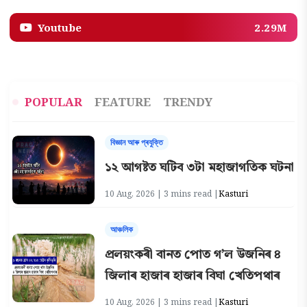
Youtube
2.29M
POPULAR
FEATURE
TRENDY
বিজ্ঞান আৰু প্ৰযুক্তি
১২ আগষ্টত ঘটিব ৩টা মহাজাগতিক ঘটনা
10 Aug, 2026 | 3 mins read |
Kasturi
আঞ্চলিক
প্রলয়ংকৰী বানত পোত গ’ল উজনিৰ ৪
জিলাৰ হাজাৰ হাজাৰ বিঘা খেতিপথাৰ
10 Aug, 2026 | 3 mins read |
Kasturi