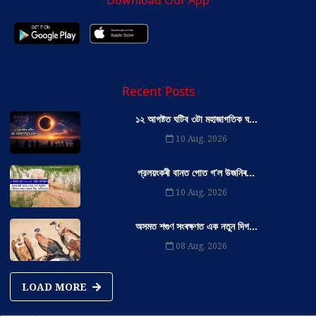
Download Our App
Recent Posts
১২ আগষ্টত ঘটিব ৩টা মহাজাগতিক ঘ...
10 Aug, 2026
প্রলয়ংকৰী বানত পোত গ’ল উজনিৰ...
10 Aug, 2026
অসমত শগুণ সংৰক্ষণত এক নতুন দিগ...
08 Aug, 2026
LOAD MORE