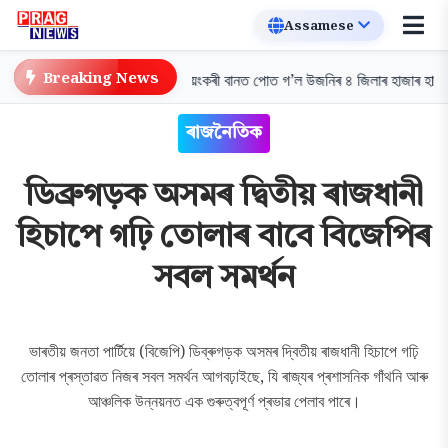
Breaking News
 ৩টা মহাজাগতিক ঘটনা
প্রলয়ংকৰী বানত পোত গ’ল উজনিৰ ৪ জিলাৰ হাজাৰ হাজাৰ বি
ৰাজনৈতিক
ডিব্ৰুগড়ক অসমৰ দ্বিতীয় ৰাজধানী
হিচাপে গঢ়ি তোলাৰ বাবে বিজেপিৰ
সবল সমৰ্থন
ভাৰতীয় জনতা পাৰ্টিয়ে (বিজেপি) ডিব্ৰুগড়ক অসমৰ দ্বিতীয় ৰাজধানী হিচাপে গঢ়ি
তোলাৰ প্ৰস্তাৱত নিজৰ সবল সমৰ্থন আগবঢ়াইছে, যি ৰাজ্যৰ প্ৰশাসনিক গাঁথনি আৰু
আঞ্চলিক উন্নয়নত এক গুৰুত্বপূৰ্ণ প্ৰভাৱ পেলাব পাৰে।