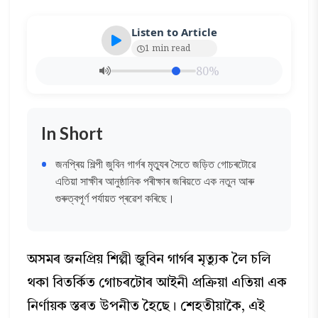
Listen to Article
1 min read
80%
In Short
জনপ্ৰিয় শিল্পী জুবিন গাৰ্গৰ মৃত্যুৰ সৈতে জড়িত গোচৰটোৱে
এতিয়া সাক্ষীৰ আনুষ্ঠানিক পৰীক্ষাৰ জৰিয়তে এক নতুন আৰু
গুৰুত্বপূৰ্ণ পৰ্যায়ত প্ৰৱেশ কৰিছে।
অসমৰ জনপ্ৰিয় শিল্পী জুবিন গাৰ্গৰ মৃত্যুক লৈ চলি
থকা বিতৰ্কিত গোচৰটোৰ আইনী প্ৰক্ৰিয়া এতিয়া এক
নিৰ্ণায়ক স্তৰত উপনীত হৈছে। শেহতীয়াকৈ, এই