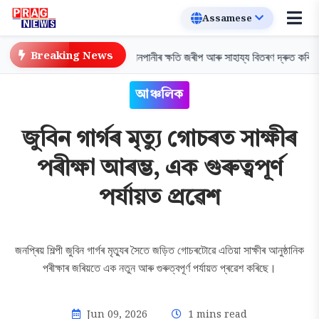
Breaking News
ত অসমৰ বান পৰিস্থিতি
বানপানীৰ ক্ষতি জৰীপ আৰু সাহায্য বিতৰণ দ্ৰুত কৰিবলৈ অ
আঞ্চলিক
জুবিন গাৰ্গৰ মৃত্যু গোচৰত সাক্ষীৰ
পৰীক্ষা আৰম্ভ, এক গুৰুত্বপূৰ্ণ
পৰ্যায়ত প্ৰৱেশ
জনপ্ৰিয় শিল্পী জুবিন গাৰ্গৰ মৃত্যুৰ সৈতে জড়িত গোচৰটোৱে এতিয়া সাক্ষীৰ আনুষ্ঠানিক
পৰীক্ষাৰ জৰিয়তে এক নতুন আৰু গুৰুত্বপূৰ্ণ পৰ্যায়ত প্ৰৱেশ কৰিছে।
Jun 09, 2026
1 mins read