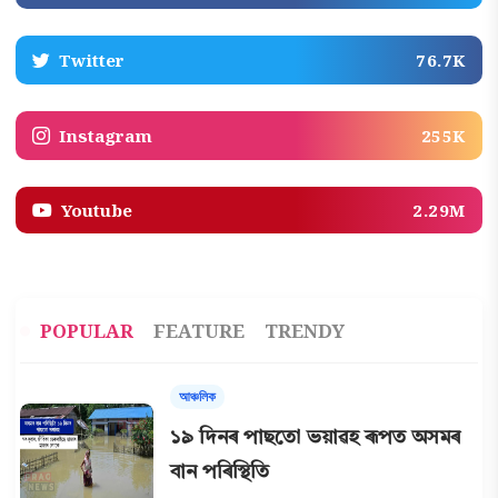
Twitter
76.7K
Instagram
255K
Youtube
2.29M
POPULAR
FEATURE
TRENDY
আঞ্চলিক
১৯ দিনৰ পাছতো ভয়াৱহ ৰূপত অসমৰ
বান পৰিস্থিতি