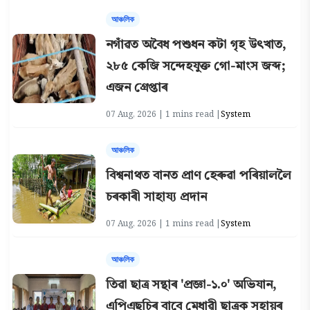
আঞ্চলিক
নগাঁৱত অবৈধ পশুধন কটা গৃহ উৎখাত,
২৮৫ কেজি সন্দেহযুক্ত গো-মাংস জব্দ;
এজন গ্ৰেপ্তাৰ
07 Aug, 2026 | 1 mins read |
System
আঞ্চলিক
বিশ্বনাথত বানত প্ৰাণ হেৰুৱা পৰিয়াললৈ
চৰকাৰী সাহায্য প্ৰদান
07 Aug, 2026 | 1 mins read |
System
আঞ্চলিক
তিৱা ছাত্ৰ সন্থাৰ 'প্ৰজ্ঞা-১.০' অভিযান,
এপিএছচিৰ বাবে মেধাৱী ছাত্ৰক সহায়ৰ