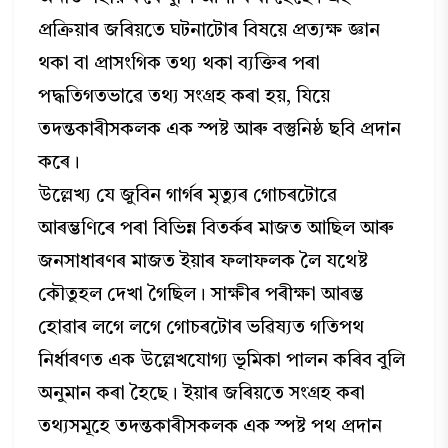
প্ৰক্ৰিয়াৰ জৰিয়তে ঘটনাটোৰ বিষয়ে প্ৰত্যক্ষ জ্ঞান
থকা বা প্ৰাসংগিক তথ্য থকা ব্যক্তিৰ পৰা
পদ্ধতিগতভাৱে তথ্য সংগ্ৰহ কৰা হয়, যিয়ে
তদন্তকাৰীসকলক এক স্পষ্ট আৰু বস্তুনিষ্ঠ ছবি প্ৰদান
কৰে।
উল্লেখ্য যে জুবিন গাৰ্গৰ মৃত্যুৰ গোচৰটোৱে
আৰম্ভণিৰে পৰা বিভিন্ন বিতৰ্কৰ মাজত আছিল আৰু
জনসাধাৰণৰ মাজত ইয়াৰ ফলাফলক লৈ যথেষ্ট
কৌতুহল দেখা গৈছিল। সাক্ষীৰ পৰীক্ষা আৰম্ভ
হোৱাৰ লগে লগে গোচৰটোৰ ভৱিষ্যত গতিপথ
নিৰ্ধাৰণত এক উল্লেখযোগ্য ভূমিকা পালন কৰিব বুলি
অনুমান কৰা হৈছে। ইয়াৰ জৰিয়তে সংগ্ৰহ কৰা
তথ্যসমূহে তদন্তকাৰীসকলক এক স্পষ্ট পথ প্ৰদান