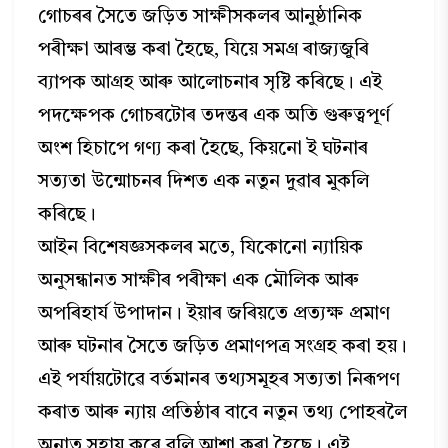
গোচৰৰ সৈতে জড়িত সাক্ষীসকলৰ আনুষ্ঠানিক
পৰীক্ষা আৰম্ভ কৰা হৈছে, যিয়ে সমগ্ৰ ৰাজ্যজুৰি
ব্যাপক আগ্ৰহ আৰু আলোচনাৰ সৃষ্টি কৰিছে। এই
পদক্ষেপক গোচৰটোৰ তদন্তৰ এক অতি গুৰুত্বপূৰ্ণ
অংশ হিচাপে গণ্য কৰা হৈছে, কিয়নো ই ঘটনাৰ
সত্যতা উন্মোচনৰ দিশত এক নতুন দুৱাৰ মুকলি
কৰিছে।
আইন বিশেষজ্ঞসকলৰ মতে, যিকোনো ন্যায়িক
অনুসন্ধানত সাক্ষীৰ পৰীক্ষা এক মৌলিক আৰু
অপৰিহাৰ্য উপাদান। ইয়াৰ জৰিয়তে প্ৰত্যক্ষ প্ৰমাণ
আৰু ঘটনাৰ সৈতে জড়িত প্ৰমাণপত্ৰ সংগ্ৰহ কৰা হয়।
এই পৰ্যায়টোৱে বৰ্তমানৰ তথ্যসমূহৰ সত্যতা নিৰূপণ
কৰাত আৰু ন্যায় প্ৰতিষ্ঠাৰ বাবে নতুন তথ্য পোহৰলৈ
অনাত সহায় কৰে বুলি আশা কৰা হৈছে। এই