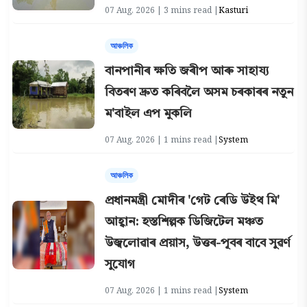
07 Aug, 2026 | 3 mins read |
Kasturi
আঞ্চলিক
বানপানীৰ ক্ষতি জৰীপ আৰু সাহায্য
বিতৰণ দ্ৰুত কৰিবলৈ অসম চৰকাৰৰ নতুন
ম'বাইল এপ মুকলি
07 Aug, 2026 | 1 mins read |
System
আঞ্চলিক
প্ৰধানমন্ত্ৰী মোদীৰ 'গেট ৰেডি উইথ মি'
আহ্বান: হস্তশিল্পক ডিজিটেল মঞ্চত
উজ্বলোৱাৰ প্ৰয়াস, উত্তৰ-পূবৰ বাবে সুৱৰ্ণ
সুযোগ
07 Aug, 2026 | 1 mins read |
System