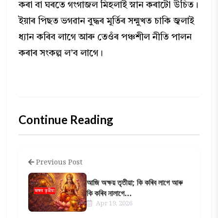
কৰা বা ঘৰতে গংগাজল মিহলাই স্নান কৰাটো উচিত।
ইয়াৰ পিছত ভগৱান বুদ্ধৰ মূৰ্তিৰ সন্মুখত চাকি জ্বলাই
ধ্যান কৰিব লাগে আৰু তেওঁৰ পঞ্চশীল নীতি পালন
কৰাৰ সংকল্প ল’ব লাগে।
Continue Reading
Previous Post
আজি অক্ষয় তৃতীয়া; কি কৰিব লাগে আৰু
কি কৰিব নালাগে...
Apr 19, 2026