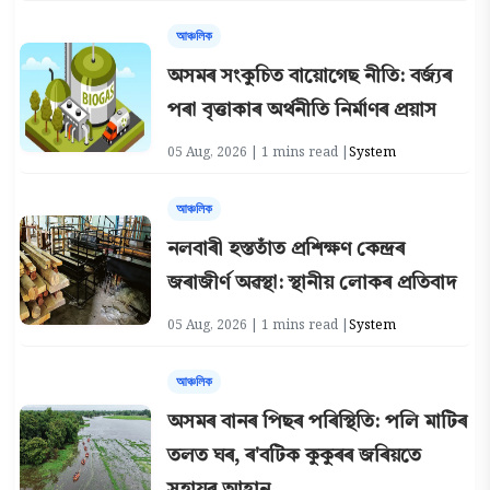
আঞ্চলিক
অসমৰ সংকুচিত বায়োগেছ নীতি: বৰ্জ্যৰ
পৰা বৃত্তাকাৰ অৰ্থনীতি নিৰ্মাণৰ প্ৰয়াস
05 Aug, 2026 | 1 mins read |
System
আঞ্চলিক
নলবাৰী হস্ততাঁত প্ৰশিক্ষণ কেন্দ্ৰৰ
জৰাজীৰ্ণ অৱস্থা: স্থানীয় লোকৰ প্ৰতিবাদ
05 Aug, 2026 | 1 mins read |
System
আঞ্চলিক
অসমৰ বানৰ পিছৰ পৰিস্থিতি: পলি মাটিৰ
তলত ঘৰ, ৰ'বটিক কুকুৰৰ জৰিয়তে