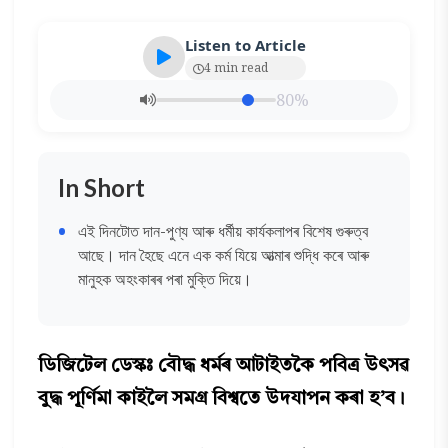
Listen to Article
4 min read
80%
In Short
এই দিনটোত দান-পুণ্য আৰু ধৰ্মীয় কাৰ্যকলাপৰ বিশেষ গুৰুত্ব
আছে। দান হৈছে এনে এক কৰ্ম যিয়ে আত্মাৰ শুদ্ধি কৰে আৰু
মানুহক অহংকাৰৰ পৰা মুক্তি দিয়ে।
ডিজিটেল ডেস্কঃ বৌদ্ধ ধৰ্মৰ আটাইতকৈ পবিত্ৰ উৎসৱ
বুদ্ধ পূৰ্ণিমা কাইলৈ সমগ্ৰ বিশ্বতে উদযাপন কৰা হ’ব।