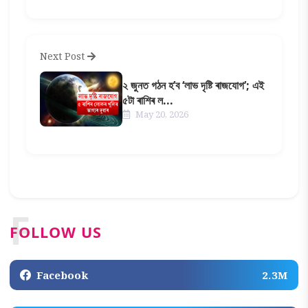
Next Post
২ জুনত গঠন হ’ব ‘লাভ দৃষ্টি ৰাজযোগ’; এই
৫টা ৰাশিৰ ল...
May 20, 2026
F
FOLLOW US
Facebook
2.3M