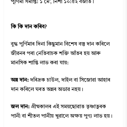
পূৰ্ণিমা সমাপ্ত: ১ মে’, নিশা ১০:৫২ বজাত।
কি কি দান কৰিব?
বুদ্ধ পূৰ্ণিমাৰ দিনা কিছুমান বিশেষ বস্তু দান কৰিলে
জীৱনৰ পৰা নেতিবাচক শক্তি আঁতৰ হয় আৰু
মানসিক শান্তি লাভ কৰা যায়:
অন্ন দান:
দৰিদ্ৰক চাউল, দাইল বা সিজোৱা আহাৰ
দান কৰিলে ঘৰত অন্নৰ অভাৱ নহয়।
জল দান:
গ্ৰীষ্মকালৰ এই সময়ছোৱাত তৃষ্ণাতুৰক
পানী বা শীতল পানীয় খুৱালে অক্ষয় পুণ্য লাভ হয়।