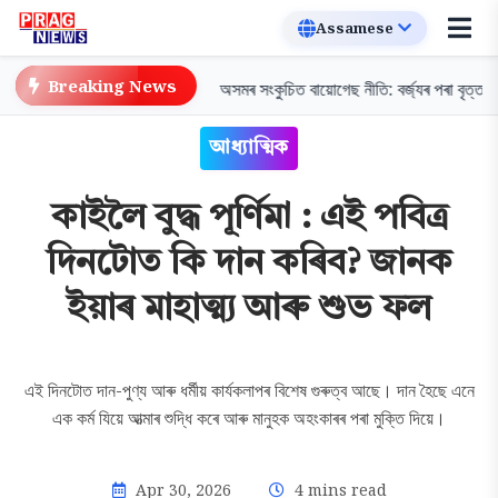
Breaking News
, পানীয় বিক্ৰীত নিষেধাজ্ঞা
অসমৰ সংকুচিত বায়োগেছ নীতি: বৰ্জ্যৰ পৰা বৃত্তাকাৰ অৰ্থন
আধ্যাত্মিক
কাইলৈ বুদ্ধ পূৰ্ণিমা : এই পবিত্ৰ
দিনটোত কি দান কৰিব? জানক
ইয়াৰ মাহাত্ম্য আৰু শুভ ফল
এই দিনটোত দান-পুণ্য আৰু ধৰ্মীয় কাৰ্যকলাপৰ বিশেষ গুৰুত্ব আছে। দান হৈছে এনে
এক কৰ্ম যিয়ে আত্মাৰ শুদ্ধি কৰে আৰু মানুহক অহংকাৰৰ পৰা মুক্তি দিয়ে।
Apr 30, 2026
4 mins read