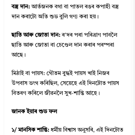
বস্ত্ৰ দান:
আৰ্তজনক বগা বা পাতল ৰঙৰ কপাহী বস্ত্ৰ
দান কৰাটো অতি শুভ বুলি গণ্য কৰা হয়।
ছাতি আৰু জোতা দান:
ৰ’দৰ পৰা পৰিত্ৰাণ পাবলৈ
ছাতি আৰু জোতা বা চেণ্ডেল দান কৰাৰ পৰম্পৰা
আছে।
মিঠাই বা পায়স: গৌতম বুদ্ধই পায়স খাই নিজৰ
উপবাস ভংগ কৰিছিল, সেয়েহে এই দিনটোত পায়স
বিতৰণ কৰিলে জীৱনলৈ সুখ-শান্তি আহে।
জানক ইয়াৰ শুভ ফল
১/ মানসিক শান্তি:
ধৰ্মীয় বিশ্বাস অনুসৰি, এই দিনটোত