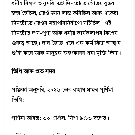
ধৰ্মীয় বিশ্বাস অনুসৰি, এই দিনটোতে গৌতম বুদ্ধৰ
জন্ম হৈছিল, তেওঁ জ্ঞান লাভ কৰিছিল আৰু একেটা
দিনটোতে তেওঁৰ মহাপৰিনিৰ্বাণো ঘটিছিল। এই
দিনটোত দান-পুণ্য আৰু ধৰ্মীয় কাৰ্যকলাপৰ বিশেষ
গুৰুত্ব আছে। দান হৈছে এনে এক কৰ্ম যিয়ে আত্মাৰ
শুদ্ধি কৰে আৰু মানুহক অহংকাৰৰ পৰা মুক্তি দিয়ে।
তিথি আৰু শুভ সময়
পঞ্জিকা অনুসৰি, ২০২৬ চনৰ ব'হাগ মাহৰ পূৰ্ণিমা
তিথি:
পূৰ্ণিমা আৰম্ভ: ৩০ এপ্ৰিল, নিশা ৯:১৩ বজাত।