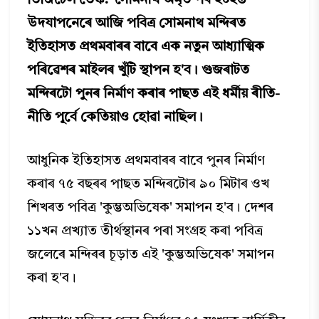
ডিজিটেল ডেস্ক: 'সোমনাথ অমৃত পর্ব ২০২৬'
উদযাপনেৰে আজি পবিত্ৰ সোমনাথ মন্দিৰত
ইতিহাসত প্রথমবাৰৰ বাবে এক নতুন আধ্যাত্মিক
পৰিৱেশৰ মাইলৰ খুঁটি স্থাপন হ'ব। গুজৰাটত
মন্দিৰটো পুনৰ নিৰ্মাণ কৰাৰ পাছত এই ধর্মীয় ৰীতি-
নীতি পূর্বে কেতিয়াও হোৱা নাছিল।
আধুনিক ইতিহাসত প্ৰথমবাৰৰ বাবে পুনৰ নিৰ্মাণ
কৰাৰ ৭৫ বছৰৰ পাছত মন্দিৰটোৰ ৯০ মিটাৰ ওখ
শিখৰত পবিত্র 'কুম্ভঅভিষেক' সমাপন হ'ব। দেশৰ
১১খন প্রখ্যাত তীর্থস্থানৰ পৰা সংগ্ৰহ কৰা পবিত্র
জলেৰে মন্দিৰৰ চূড়াত এই 'কুম্ভঅভিষেক' সমাপন
কৰা হ'ব।