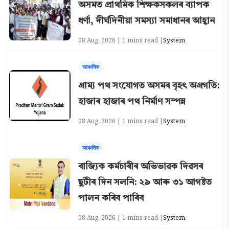
অসমত প্ৰাথমিক শিক্ষকসকলৰ ব্যাপক
ধৰ্ণা, দীৰ্ঘদিনীয়া সমস্যা সমাধানৰ আহ্বান
08 Aug, 2026 | 1 mins read |
System
আঞ্চলিক
গ্ৰাম্য পথ সংযোগত অসমৰ বৃহৎ অগ্ৰগতি:
হাজাৰ হাজাৰ পথ নিৰ্মাণ সম্পন্ন
08 Aug, 2026 | 1 mins read |
System
আঞ্চলিক
ৰাজ্যিক কৰ্মচাৰীৰ অভিভাৱক দিৱসৰ
ছুটীৰ দিন সলনি: ২৯ আৰু ৩১ আগষ্টত
পালন কৰিব পাৰিব
08 Aug, 2026 | 1 mins read |
System