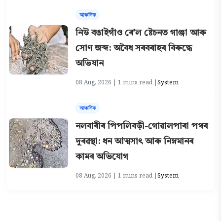
আঞ্চলিক
নিউ বঙাইগাঁও ৰে’ল ষ্টেচনত গাঞ্জা আৰু
সোণ জব্দ: অবৈধ সৰবৰাহৰ বিৰুদ্ধে
অভিযান
08 Aug, 2026 | 1 mins read |
System
আঞ্চলিক
নলবাৰীৰ পিপলিবড়ী-গোৱালপাৰা পথৰ
দুৰৱস্থা: ধন আত্মসাৎ আৰু নিম্নমানৰ
কামৰ অভিযোগ
08 Aug, 2026 | 1 mins read |
System