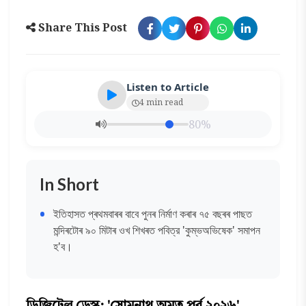
Share This Post
Listen to Article
4 min read
80%
In Short
ইতিহাসত প্ৰথমবাৰৰ বাবে পুনৰ নিৰ্মাণ কৰাৰ ৭৫ বছৰৰ পাছত
মন্দিৰটোৰ ৯০ মিটাৰ ওখ শিখৰত পবিত্র 'কুম্ভঅভিষেক' সমাপন
হ'ব।