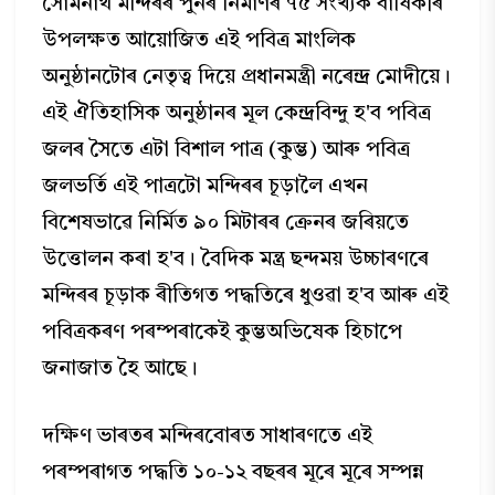
সোমনাথ মন্দিৰৰ পুনৰ নিৰ্মাণৰ ৭৫ সংখ্যক বার্ষিকীৰ
উপলক্ষত আয়োজিত এই পবিত্র মাংলিক
অনুষ্ঠানটোৰ নেতৃত্ব দিয়ে প্রধানমন্ত্রী নৰেন্দ্ৰ মোদীয়ে।
এই ঐতিহাসিক অনুষ্ঠানৰ মূল কেন্দ্রবিন্দু হ'ব পবিত্র
জলৰ সৈতে এটা বিশাল পাত্ৰ (কুম্ভ) আৰু পবিত্র
জলভর্তি এই পাত্ৰটো মন্দিৰৰ চূড়ালৈ এখন
বিশেষভাৱে নির্মিত ৯০ মিটাৰৰ ক্ৰেনৰ জৰিয়তে
উত্তোলন কৰা হ'ব। বৈদিক মন্ত্র ছন্দময় উচ্চাৰণৰে
মন্দিৰৰ চূড়াক ৰীতিগত পদ্ধতিৰে ধুওৱা হ'ব আৰু এই
পবিত্ৰকৰণ পৰম্পৰাকেই কুম্ভঅভিষেক হিচাপে
জনাজাত হৈ আছে।
দক্ষিণ ভাৰতৰ মন্দিৰবোৰত সাধাৰণতে এই
পৰম্পৰাগত পদ্ধতি ১০-১২ বছৰৰ মূৰে মূৰে সম্পন্ন