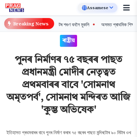
Breaking News
ন দিগন্ত: বিশ্বৰ প্ৰথম সৰুঠোঁটৰ শগুণ বনলৈ মুকলি
অসমত প্ৰাথমিক শিক্ষকসকলৰ ব্
ৰাষ্ট্ৰীয়
পুনৰ নিৰ্মাণৰ ৭৫ বছৰৰ পাছত
প্ৰধানমন্ত্ৰী মোদীৰ নেতৃত্বত
প্ৰথমবাৰৰ বাবে 'সোমনাথ
অমৃতপর্ব', সোমনাথ মন্দিৰত আজি
'কুম্ভ অভিষেক'
ইতিহাসত প্ৰথমবাৰৰ বাবে পুনৰ নিৰ্মাণ কৰাৰ ৭৫ বছৰৰ পাছত মন্দিৰটোৰ ৯০ মিটাৰ ওখ