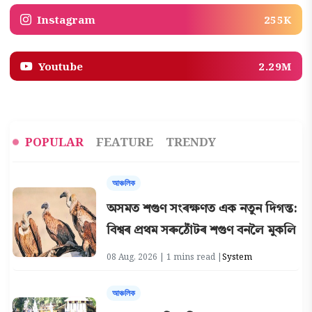
Instagram
255K
Youtube
2.29M
POPULAR
FEATURE
TRENDY
আঞ্চলিক
অসমত শগুণ সংৰক্ষণত এক নতুন দিগন্ত:
বিশ্বৰ প্ৰথম সৰুঠোঁটৰ শগুণ বনলৈ মুকলি
08 Aug, 2026 | 1 mins read |
System
আঞ্চলিক