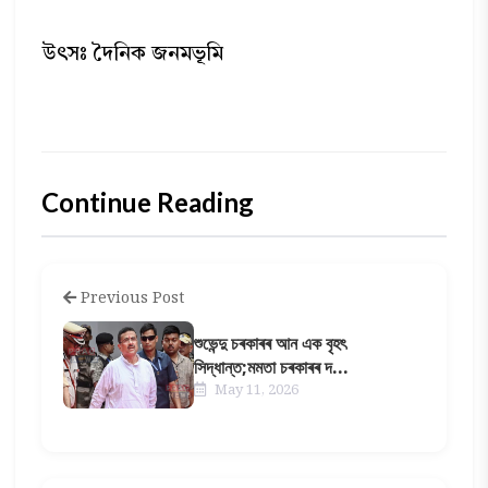
উৎসঃ দৈনিক জনমভূমি
Continue Reading
Previous Post
শুভেন্দু চৰকাৰৰ আন এক বৃহৎ
সিদ্ধান্ত;মমতা চৰকাৰৰ দ...
May 11, 2026