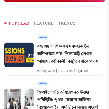
POPULAR
FEATURE
TRENDY
আঞ্চলিক
এছ এছ এ শিক্ষকৰ দৰমহাক লৈ
অনিশ্চয়তা নাই: শিক্ষামন্ত্ৰী পেগুৰ
আশ্বাস, কাৰিকৰী বিজুতিৰ বাবে পলম
07 Aug, 2026 | 1 mins read |
System
আঞ্চলিক
জিএইচএডচি অধিবেশনত উত্তপ্ত
পৰিস্থিতি: পৃথক ভোটাৰ তালিকা
বিধেয়কক লৈ এমডিচিৰ মাজত সংঘৰ্ষ