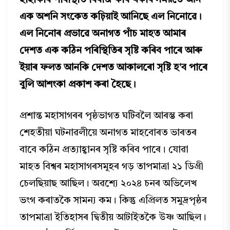
হাহাকাৰ পৰিস্থিতি বিৰাজ কৰি থকাৰ সময়তে আন
এক অশনি সংকেত কঢ়িয়াই আনিছে এল নিনোৱে।
এল নিনোৰ প্ৰভাৱে অনাগত পাঁচ মাহত আমাৰ
দেশত এক কঠিন পৰিস্থিতিৰ সৃষ্টি কৰিব পাৰে আৰু
ইয়াৰ ফলত আনকি দেশত আকালৰো সৃষ্টি হ'ব পাৰে
বুলি আশংকা প্রকাশ কৰা হৈছে।
প্রশান্ত মহাসাগৰৰ পৃষ্ঠভাগত ঘটিবলৈ আৰম্ভ কৰা
শেহতীয়া ঘটনাৱলীয়ে অনাগত মাহবোৰত ভাৰতৰ
বাবে কঠিন প্রত্যাহ্বানৰ সৃষ্টি কৰিব পাৰে। যোৱা
মাহত বিশ্বৰ মহাসাগৰসমূহৰ গড় তাপমাত্রা ২১ ডিগ্রী
চেলছিয়াছ আছিল। অৱশ্যে ২০২৪ চনৰ অভিলেখ
ভংগ কৰাতকৈ সামন্য কম। কিন্তু এপ্ৰিলত সমুদ্রপৃষ্ঠৰ
তাপমাত্রা ইতিহাসৰ দ্বিতীয় আটাইতকৈ উষ্ণ আছিল।