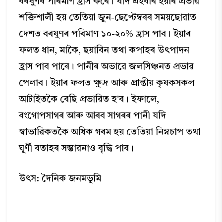
বৰষুণৰ পৰিমাণ হ্রাস কৰে। যদি এইবাৰ ইয়াৰ প্ৰভাৱ
শক্তিশালী হয় তেতিয়া জুন-ছেপ্টেম্বৰৰ সময়ছোৱাত
দেশত বৰষুণৰ পৰিমাণ ১০-২০% হ্রাস পাব। ইয়াৰ
ফলত ধান, মাকৈ, ছয়াবিন তথা কপাহৰ উৎপাদন
হ্রাস পাব পাৰে। পানীৰ অভাৱে জলসিঞ্চনত প্ৰভাৱ
পেলাব। ইয়াৰ ফলত ক্ষুদ্র আৰু প্ৰান্তীয় কৃষকসকল
আটাইতকৈ বেছি প্ৰভাৱিত হ'ব। ইফালে,
বংগোপসাগৰ আৰু আৰব সাগৰৰ পানী যদি
স্বাভাৱিকতকৈ অধিক গৰম হয় তেতিয়া নিম্নচাপ তথা
ঘূর্ণী বতাহৰ সম্ভাৱনাও বৃদ্ধি পাব।
উৎস: দৈনিক জনমভূমি