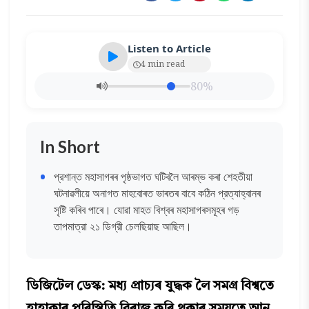
Listen to Article
4 min read
80%
In Short
প্রশান্ত মহাসাগৰৰ পৃষ্ঠভাগত ঘটিবলৈ আৰম্ভ কৰা শেহতীয়া
ঘটনাৱলীয়ে অনাগত মাহবোৰত ভাৰতৰ বাবে কঠিন প্রত্যাহ্বানৰ
সৃষ্টি কৰিব পাৰে। যোৱা মাহত বিশ্বৰ মহাসাগৰসমূহৰ গড়
তাপমাত্রা ২১ ডিগ্রী চেলছিয়াছ আছিল।
ডিজিটেল ডেস্ক: মধ্য প্রাচ্যৰ যুদ্ধক লৈ সমগ্ৰ বিশ্বতে