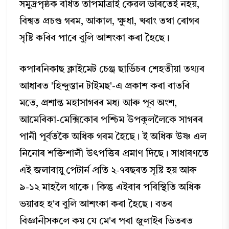
সমুদ্রপৃষ্ঠক বর্ধিত তাপমাত্রাই কেৱল ভাৰতেই নহয়,
বিশ্বত প্রচণ্ড গৰম, আকাল, ক্ষুধা, খৰাং তথা ৰোগৰ
সৃষ্টি কৰিব পাৰে বুলি আশংকা কৰা হৈছে।
কপাৰনিকাছ ক্লাইমেট চেঞ্জ ছাৰ্ভিচৰ শেহতীয়া তথ্যৰ
আধাৰত 'হিন্দুস্তান টাইমছ'-এ প্রকাশ কৰা বাতৰি
মতে, প্রশান্ত মহাসাগৰৰ মধ্য আৰু পূব অংশ,
আমেৰিকা-মেক্সিকোৰ পশ্চিম উপকূললৈকে সাগৰৰ
পানী পূৰ্বতকৈ অধিক গৰম হৈছে। ই অধিক উষ্ণ এল
নিনোৰ শক্তিশালী উৎপত্তিৰ প্ৰমাণ দিছে। সাধাৰণতে
এই জলাবায়ু পেটার্ন প্রতি ২-৭বছৰত সৃষ্টি হয় আৰু
৯-১২ মাহলৈ থাকে। কিন্তু এইবাৰ পৰিস্থিতি অধিক
ভয়াৱহ হ'ব বুলি আশংকা কৰা হৈছে। বতৰ
বিজ্ঞানীসকলে কয় যে মে'ৰ পৰা জুলাইৰ ভিতৰত