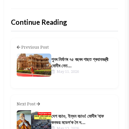
Continue Reading
Previous Post
পুনৰ নিৰ্মাণৰ ৭৫ বছৰৰ পাছত প্ৰধানমন্ত্ৰী
মোদীৰ নেত...
May 11, 2026
Next Post
দেশ বচাও, ইন্ধন বচাও! মোদীৰ ‘হাফ
কনভয় মডেল’ক লৈ দ...
May 13, 2026