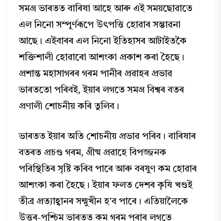
সমগ্ৰ ভাৰতত বাৰিষা আহে আৰু এই সময়ছোৱাতে
এল নিনো সম্পূর্ণৰূপে উৎপত্তি হোৱাৰ সম্ভাৱনা
আছে। এইবাৰৰ এল নিনো ইতিহাসৰ আটাইতকৈ
শক্তিশালী হোৱাৰো আশংকা প্রকাশ কৰা হৈছে।
প্রশান্ত মহাসাগৰৰ গৰম পানীৰ প্ৰৱাহৰ প্ৰভাৱ
ভাৰততো পৰিবই, ইয়াৰ লগতে সমগ্ৰ বিশ্বৰ বতৰ
প্ৰণালী শোচনীয় কৰি তুলিব।
ভাৰতত ইয়াৰ অতি শোচনীয় প্ৰভাৱ পৰিব। বাৰিষাৰ
বতৰত প্ৰচণ্ড গৰম, গ্রীষ্ম প্রৱাহে বিপজ্জনক
পৰিস্থিতিৰ সৃষ্টি কৰিব পাৰে আৰু বৰষুণ কম হোৱাৰ
আশংকা কৰা হৈছে। ইয়াৰ ফলত দেশৰ কৃষি খণ্ডই
তীব্র প্রত্যাহ্বানৰ সন্মুখীন হ'ব পাৰে। এতিয়ালৈকে
উত্তৰ-পশ্চিম ভাৰতত কম গৰম পৰাৰ লগতে