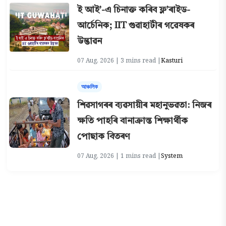
ই আই’-এ চিনাক্ত কৰিব ফ্ল’ৰাইড-
আৰ্চেনিক; IIT গুৱাহাটীৰ গৱেষকৰ
উদ্ভাৱন
07 Aug, 2026 | 3 mins read |
Kasturi
আঞ্চলিক
শিৱসাগৰৰ ব্যৱসায়ীৰ মহানুভৱতা: নিজৰ
ক্ষতি পাহৰি বানাক্ৰান্ত শিক্ষাৰ্থীক
পোছাক বিতৰণ
07 Aug, 2026 | 1 mins read |
System