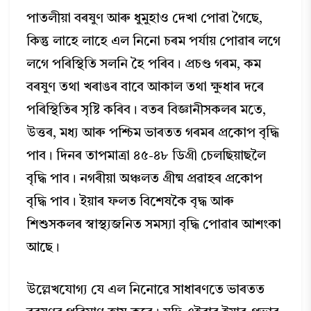
পাতলীয়া বৰষুণ আৰু ধুমুহাও দেখা পোৱা গৈছে,
কিন্তু লাহে লাহে এল নিনো চৰম পৰ্যায় পোৱাৰ লগে
লগে পৰিস্থিতি সলনি হৈ পৰিব। প্রচণ্ড গৰম, কম
বৰষুণ তথা খৰাঙৰ বাবে আকাল তথা ক্ষুধাৰ দৰে
পৰিস্থিতিৰ সৃষ্টি কৰিব। বতৰ বিজ্ঞানীসকলৰ মতে,
উত্তৰ, মধ্য আৰু পশ্চিম ভাৰতত গৰমৰ প্রকোপ বৃদ্ধি
পাব। দিনৰ তাপমাত্রা ৪৫-৪৮ ডিগ্রী চেলছিয়াছলৈ
বৃদ্ধি পাব। নগৰীয়া অঞ্চলত গ্রীষ্ম প্ৰৱাহৰ প্রকোপ
বৃদ্ধি পাব। ইয়াৰ ফলত বিশেষকৈ বৃদ্ধ আৰু
শিশুসকলৰ স্বাস্থ্যজনিত সমস্যা বৃদ্ধি পোৱাৰ আশংকা
আছে।
উল্লেখযোগ্য যে এল নিনোৱে সাধাৰণতে ভাৰতত