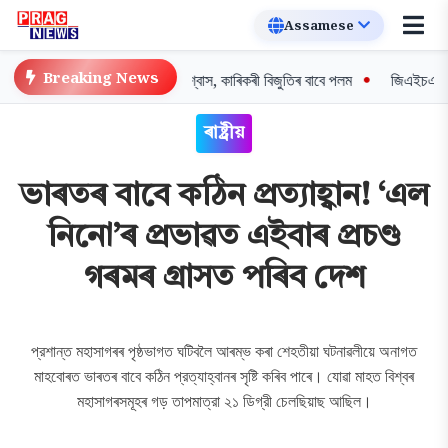
Breaking News
তা নাই: শিক্ষামন্ত্ৰী পেগুৰ আশ্বাস, কাৰিকৰী বিজুতিৰ বাবে পলম
জিএইচএডচি অধিবে
ৰাষ্ট্ৰীয়
ভাৰতৰ বাবে কঠিন প্রত্যাহ্বান! ‘এল
নিনো’ৰ প্ৰভাৱত এইবাৰ প্ৰচণ্ড
গৰমৰ গ্ৰাসত পৰিব দেশ
প্রশান্ত মহাসাগৰৰ পৃষ্ঠভাগত ঘটিবলৈ আৰম্ভ কৰা শেহতীয়া ঘটনাৱলীয়ে অনাগত
মাহবোৰত ভাৰতৰ বাবে কঠিন প্রত্যাহ্বানৰ সৃষ্টি কৰিব পাৰে। যোৱা মাহত বিশ্বৰ
মহাসাগৰসমূহৰ গড় তাপমাত্রা ২১ ডিগ্রী চেলছিয়াছ আছিল।