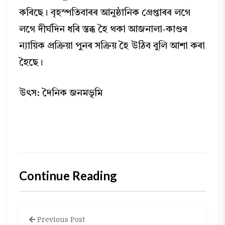
কৰিছে। বৃহস্পতিবাৰৰ আনুষ্ঠানিক গ্ৰেপ্তাৰৰ লগে
লগে দীর্ঘদিন ধৰি স্তব্ধ হৈ থকা আজনালা-কাণ্ডৰ
ন্যায়িক প্রক্রিয়া পুনৰ সক্ৰিয় হৈ উঠিব বুলি আশা কৰা
হৈছে।
উৎস: দৈনিক জনমভূমি
Continue Reading
Previous Post