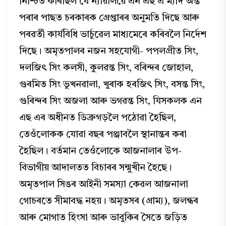
নিশ্চিত কৰিছিল যে ন্যায়ালয়ে এন এছ এ ম্যাদ অন্ত
পৰাৰ পাছত চৰকাৰক গ্ৰেপ্তাৰৰ অনুমতি দিছে আৰু
পৰৱৰ্তী কার্যবিধি ভার্চুৱেল মাধ্যমেৰে কৰিবলৈ নিৰ্দেশ
দিছে। অমৃতপালৰ নজন সহযোগী- পপলপ্রীত সিং,
দলজিৎ সিং কলসী, কুলৱন্ত সিং, বৰিন্দৰ জোহাল,
গুৰমিত সিং ভুখনৱালা, খুৰাক হৰজিৎ সিং, বসন্ত সিং,
গুৰিন্দৰ সিং অজলা আৰু ভগৱন্ত সিং, যিসকলক এন
এছ এৰ অধীনত ডিব্ৰুগড়লৈ পঠোৱা হৈছিল,
তেওঁলোকক যোৱা বছৰ পঞ্জাবলৈ স্থানান্তৰ কৰা
হৈছিল। বর্তমান তেওঁলোকে আজনালাৰ উপ-
বিভাগীয় আদালতত বিচাৰৰ সন্মুখীন হৈছে।
অমৃতপাল সিঙৰ আইনী সমস্যা কেৱল আজনালা
গোচৰতে সীমাবদ্ধ নহয়। অমৃতসৰ (গ্ৰাম্য), জলন্ধৰ
আৰু মোগাত হিংসা আৰু ভাবুকিৰ সৈতে জড়িত