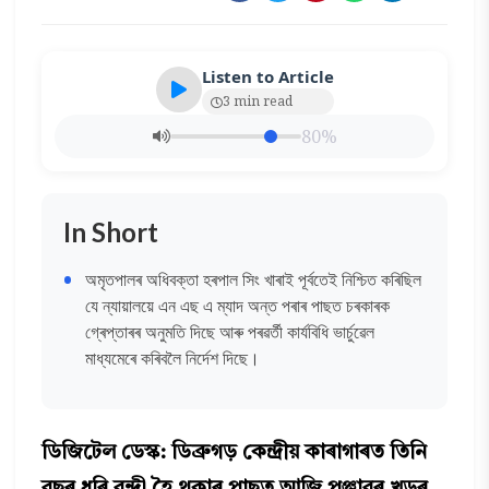
Listen to Article
3 min read
80%
In Short
অমৃতপালৰ অধিবক্তা হৰপাল সিং খাৰাই পূৰ্বতেই নিশ্চিত কৰিছিল
যে ন্যায়ালয়ে এন এছ এ ম্যাদ অন্ত পৰাৰ পাছত চৰকাৰক
গ্ৰেপ্তাৰৰ অনুমতি দিছে আৰু পৰৱৰ্তী কার্যবিধি ভার্চুৱেল
মাধ্যমেৰে কৰিবলৈ নিৰ্দেশ দিছে।
ডিজিটেল ডেস্ক: ডিব্ৰুগড় কেন্দ্ৰীয় কাৰাগাৰত তিনি