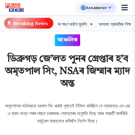
Breaking News
দিগন্ত: বিশ্বৰ প্ৰথম সৰুঠোঁটৰ শগুণ বনলৈ মুকলি
অসমত প্ৰাথমিক শিক্ষকসকলৰ ব্যাপ
আঞ্চলিক
ডিব্ৰুগড় জে’লত পুনৰ গ্ৰেপ্তাৰ হ’ব
অমৃতপাল সিং, NSAৰ জিম্মাৰ ম্যাদ
অন্ত
অমৃতপালৰ অধিবক্তা হৰপাল সিং খাৰাই পূৰ্বতেই নিশ্চিত কৰিছিল যে ন্যায়ালয়ে এন এছ
এ ম্যাদ অন্ত পৰাৰ পাছত চৰকাৰক গ্ৰেপ্তাৰৰ অনুমতি দিছে আৰু পৰৱৰ্তী কার্যবিধি
ভার্চুৱেল মাধ্যমেৰে কৰিবলৈ নিৰ্দেশ দিছে।