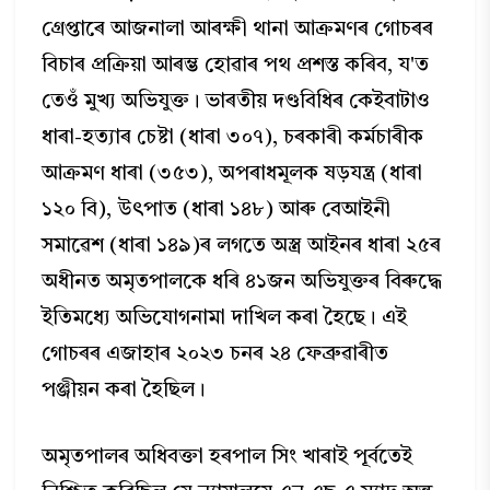
গ্রেপ্তাৰে আজনালা আৰক্ষী থানা আক্ৰমণৰ গোচৰৰ
বিচাৰ প্ৰক্ৰিয়া আৰম্ভ হোৱাৰ পথ প্রশস্ত কৰিব, য'ত
তেওঁ মুখ্য অভিযুক্ত। ভাৰতীয় দণ্ডবিধিৰ কেইবাটাও
ধাৰা-হত্যাৰ চেষ্টা (ধাৰা ৩০৭), চৰকাৰী কৰ্মচাৰীক
আক্রমণ ধাৰা (৩৫৩), অপৰাধমূলক ষড়যন্ত্র (ধাৰা
১২০ বি), উৎপাত (ধাৰা ১৪৮) আৰু বেআইনী
সমাৱেশ (ধাৰা ১৪৯)ৰ লগতে অস্ত্ৰ আইনৰ ধাৰা ২৫ৰ
অধীনত অমৃতপালকে ধৰি ৪১জন অভিযুক্তৰ বিৰুদ্ধে
ইতিমধ্যে অভিযোগনামা দাখিল কৰা হৈছে। এই
গোচৰৰ এজাহাৰ ২০২৩ চনৰ ২৪ ফেব্ৰুৱাৰীত
পঞ্জীয়ন কৰা হৈছিল।
অমৃতপালৰ অধিবক্তা হৰপাল সিং খাৰাই পূৰ্বতেই