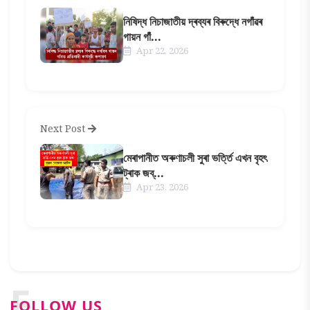
নিষিদ্ধ নিচাজাতীয় দ্ৰব্যৰ বিৰুদ্ধে নগাঁৱৰ
গায়ন গাঁ...
Apr 22, 2026
Next Post
মেৰাপানীত অৰুণাচলী সুৰা ভৰ্ত্তি এখন বৃহৎ
ট্ৰাক জব্...
Apr 23, 2026
F
FOLLOW US