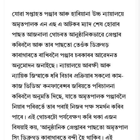
যোৱা সপ্তাহত পঞ্জাব আৰু হাৰিয়ানা উচ্চ ন্যায়ালয়ে
অমৃতপালক এন এছ এ আটকৰ ম্যাদ শেষ হোৱাৰ
পাছত আজনালা গোচৰত আনুষ্ঠানিকভাৱে গ্ৰেপ্তাৰ
কৰিবলৈ আৰু তাৰ পাছতো তেওঁক ডিব্ৰুগড়
কাৰাগাৰতে ৰাখিবলৈ পঞ্জাব চৰকাৰৰ আৱেদনত
অনুমোদন জনাইছে। ন্যায়ালয়ে আৰক্ষী আৰু
ন্যায়িক জিম্মাকে ধৰি বিচাৰ প্ৰক্ৰিয়াৰ সকলো কাম-
কাজ ভিডিঅ' কনফাৰেন্সৰ জৰিয়তে পৰিচালনা
কৰিবলৈ অনুমতি দিছে, যাতে অমৃতপালক পঞ্জাবলৈ
নিয়াৰ পৰিৱৰ্তে তাৰ পৰাই নিজৰ পক্ষ সমর্থন কৰিব
পাৰে। এই গোচৰটো পৰ্যবেক্ষণ কৰি থকা এজন
বিষয়াই কয়, 'আনুষ্ঠানিক গ্ৰেপ্তাৰৰ পাছতো অমৃতপাল
সিং ডিব্ৰুগড় কাৰাগাৰতে বন্দী হৈ থাকিব। এই