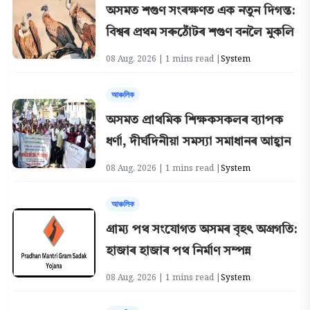
অসমত শগুণ সংৰক্ষণত এক নতুন দিগন্ত:
বিশ্বৰ প্ৰথম সৰুঠোঁটৰ শগুণ বনলৈ মুকলি
08 Aug, 2026 | 1 mins read |
System
আঞ্চলিক
অসমত প্ৰাথমিক শিক্ষকসকলৰ ব্যাপক
ধৰ্ণা, দীৰ্ঘদিনীয়া সমস্যা সমাধানৰ আহ্বান
08 Aug, 2026 | 1 mins read |
System
আঞ্চলিক
গ্ৰাম্য পথ সংযোগত অসমৰ বৃহৎ অগ্ৰগতি:
হাজাৰ হাজাৰ পথ নিৰ্মাণ সম্পন্ন
08 Aug, 2026 | 1 mins read |
System