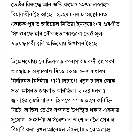
তেওঁৰ বিৰুদ্ধে আন অতি কমেও ১২খন এজাহাৰ
বিচাৰাধীন হৈ আছে। ২০২৪ চনৰ ৯ অক্টোবৰত
কোটকাপুৰাত ছ'চিয়েল মিডিয়া ইনফুৱেঞ্চাৰ গুৰপ্ৰীত
সিং ওৰফে হৰি নৌৰ হত্যাকাণ্ডৰো তেওঁ মূল
ষড়যন্ত্রকাৰী বুলি অভিযোগ উত্থাপন হৈছে।
উল্লেখযোগ্য যে ডিব্ৰুগড় কাৰাগাৰত বন্দী হৈ থকা
অৱস্থাতে অমৃতপাল সিঙে ২০২৪ চনৰ সাধাৰণ
নিৰ্বাচনত নির্দলীয় প্রার্থী হিচাপে খডুৰ চাহিব লোক
সভা আসনত জয়লাভ কৰিছিল। ২০২৪ চনৰ ৫
জুলাইত তেওঁ সাংসদ হিচাপে শপত গ্রহণ কৰিছিল
যিটো আছিল তেওঁৰ সংসদত উপস্থিত থকাৰ একমাত্ৰ
সুযোগ। সংসদীয় অধিৱেশনত অংশ ল'বলৈ পেৰ'ল
বিচাৰি কৰা দুখন আৱেদন উচ্চন্যায়ালয়ে অগ্রাহ্য