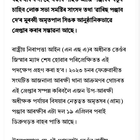
বছৰ ধৰি বন্দী হৈ থকাৰ পাছত আজি পঞ্জাবৰ খডুৰ
চাহিব লোক সভা সমষ্টিৰ সাংসদ তথা 'ৱাৰিছ পঞ্জাব
দে'ৰ মুৰব্বী অমৃতপাল সিঙক আনুষ্ঠানিকভাৱে
গ্ৰেপ্তাৰ কৰাৰ সম্ভাৱনা আছে।
ৰাষ্ট্ৰীয় নিৰাপত্তা আইন (এন এছ এ)ৰ অধীনত তেওঁৰ
জিম্মাৰ ম্যাদ শেষ হোৱাৰ পৰিপ্ৰেক্ষিতত এই
পদক্ষেপ গ্রহণ কৰা হ'ব। ২০২৩ চনৰ ফেব্ৰুৱাৰীত
সংঘটিত আজনালা আৰক্ষী থানা আক্ৰমণৰ গোচৰত
এই গ্ৰেপ্তাৰ সম্পন্ন কৰিবলৈ এজন উপ-আৰক্ষী
অধীক্ষক পৰ্যায়ৰ বিষয়াৰ নেতৃত্বত অমৃতসৰ (গ্রাম্য)
পঞ্জাব আৰক্ষীৰ এটা দল ১৯ এপ্ৰিলৰ পৰাই
ডিব্ৰুগড়ত বাহৰ পাতি আছে।