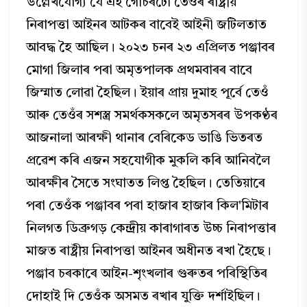
উল্লেখযোগ্য যে এই গোচৰটো তেওঁৰ ৰাষ্ট্ৰীয়
নিৰাপত্তা আইনৰ আটকৰ বাবেই আইনী জটিলতাত
আবদ্ধ হৈ আছিল। ২০২৩ চনৰ ২৩ এপ্ৰিলত পঞ্জাবৰ
মোগা জিলাৰ পৰা অমৃতপালক প্ৰথমবাৰৰ বাবে
জিম্মাত লোৱা হৈছিল। ইয়াৰ প্ৰায় দুমাহ পূৰ্বে তেওঁ
আৰু তেওঁৰ সশস্ত্র সমর্থকসকলে অমৃতসৰৰ উপকণ্ঠৰ
আজনালা আৰক্ষী থানাৰ বেৰিকেড ভাঙি ভিতৰত
প্ৰৱেশ কৰি এজন সহযোগীক মুকলি কৰি আনিবলৈ
আৰক্ষীৰ সৈতে সংঘাতত লিপ্ত হৈছিল। তেতিয়াৰে
পৰা তেওঁক পঞ্জাবৰ পৰা হাজাৰ হাজাৰ কিল'মিটাৰ
নিলগত ডিব্ৰুগড় কেন্দ্ৰীয় কাৰাগাৰত উচ্চ নিৰাপত্তাৰ
মাজত ৰাষ্ট্ৰীয় নিৰাপত্তা আইনৰ অধীনত ৰখা হৈছে।
পঞ্জাব চৰকাৰে আইন-শৃংখলাৰ গুৰুতৰ পৰিস্থিতিৰ
দোহাই দি তেওঁক অসমত ৰখাৰ যুক্তি দর্শাইছিল।