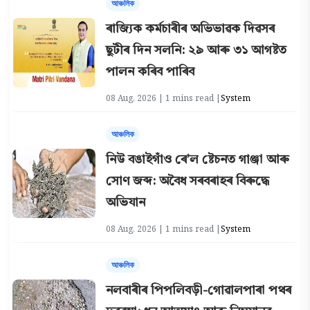
আঞ্চলিক
ৰাজ্যিক কৰ্মচাৰীৰ অভিভাৱক দিৱসৰ
ছুটীৰ দিন সলনি: ২৯ আৰু ৩১ আগষ্টত
পালন কৰিব পাৰিব
08 Aug, 2026 | 1 mins read |
System
আঞ্চলিক
নিউ বঙাইগাঁও ৰে’ল ষ্টেচনত গাঞ্জা আৰু
সোণ জব্দ: অবৈধ সৰবৰাহৰ বিৰুদ্ধে
অভিযান
08 Aug, 2026 | 1 mins read |
System
আঞ্চলিক
নলবাৰীৰ পিপলিবড়ী-গোৱালপাৰা পথৰ