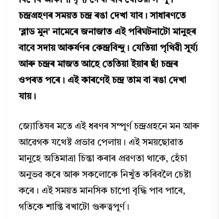
বিশেষ আকাশী দৃশ্য দেখা যাব যেতিয়া সম্পূৰ্ণ
চন্দ্ৰগ্ৰহণৰ সময়ত চন্দ্ৰ ৰঙা দেখা যাব। সাধাৰণতে
'ব্লাড মুন' নামেৰে জনাজাত এই পৰিঘটনাটো মানুহৰ
বাবে সদায় আকৰ্ষণৰ কেন্দ্ৰবিন্দু। যেতিয়া পৃথিৱী সূৰ্য্য
আৰু চন্দ্ৰৰ মাজত আহে তেতিয়া ইয়াৰ ছাঁ চন্দ্ৰৰ
ওপৰত পৰে। এই কাৰণেই চন্দ্ৰ তাম বা ৰঙা দেখা
যায়।
জ্যোতিষৰ মতে এই ধৰণৰ সম্পূৰ্ণ চন্দ্ৰগ্ৰহনে মন আৰু
আৱেগক যথেষ্ট প্ৰভাৱ পেলায়। এই সময়ছোৱাত
মানুহে অতিমাত্ৰা চিন্তা কৰাৰ প্ৰৱণতা থাকে, হেঁচা
অনুভৱ কৰে আৰু সকলোকে নিখুঁত কৰিবলৈ চেষ্টা
কৰে। এই সময়ত মানসিক চাপো বৃদ্ধি পাব পাৰে,
গতিকে শান্তি ৰখাটো গুৰুত্বপূৰ্ণ।