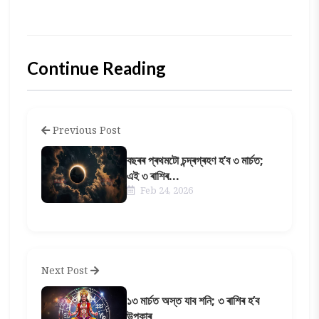
Continue Reading
Previous Post
বছৰৰ প্ৰথমটো চন্দ্ৰগ্ৰহণ হ’ব ৩ মাৰ্চত;
এই ৩ ৰাশিৰ...
Feb 24, 2026
Next Post
১৩ মাৰ্চত অস্ত যাব শনি; ৩ ৰাশিৰ হ’ব
উপকাৰ