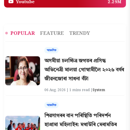
Youtube
2.29M
POPULAR
FEATURE
TRENDY
আঞ্চলিক
অসমীয়া চলচ্চিত্ৰ জগতৰ প্ৰসিদ্ধ
অভিনেত্ৰী মালয়া গোস্বামীলৈ ২০২৬ বৰ্ষৰ
জীৱনজোৰা সাধনা বঁটা
06 Aug, 2026 | 1 mins read |
System
আঞ্চলিক
শিৱসাগৰৰ বান পৰিস্থিতি পৰিদৰ্শন
হাগ্ৰামা মহিলাইৰ: মথাউৰি মেৰামতিৰ