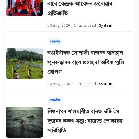
বাবে কেন্দ্ৰক আবেদন জনোৱাৰ
প্ৰতিশ্ৰুতি
06 Aug, 2026 | 1 mins read |
System
আঞ্চলিক
বঙাইগাঁৱত সোণালী বান্দৰৰ বাসস্থান
পুনৰুদ্ধাৰৰ বাবে ৫০০ৰো অধিক পুলি
ৰোপণ
06 Aug, 2026 | 1 mins read |
System
আঞ্চলিক
বিশ্বনাথৰ শ'লমাৰীত বানত উটি গৈ
দুজনৰ কৰুণ মৃত্যু: ৰাজ্যত শোকাৱহ
পৰিস্থিতি