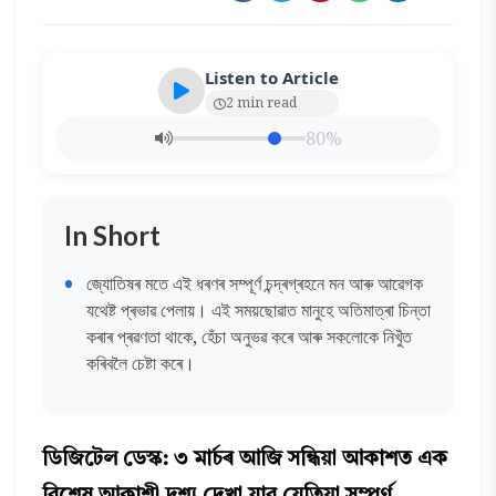
Listen to Article
2 min read
80%
In Short
জ্যোতিষৰ মতে এই ধৰণৰ সম্পূৰ্ণ চন্দ্ৰগ্ৰহনে মন আৰু আৱেগক
যথেষ্ট প্ৰভাৱ পেলায়। এই সময়ছোৱাত মানুহে অতিমাত্ৰা চিন্তা
কৰাৰ প্ৰৱণতা থাকে, হেঁচা অনুভৱ কৰে আৰু সকলোকে নিখুঁত
কৰিবলৈ চেষ্টা কৰে।
ডিজিটেল ডেস্ক: ৩ মাৰ্চৰ আজি সন্ধিয়া আকাশত এক