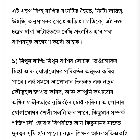
এই গ্ৰহণ সিংহ ৰাশিত সংঘটিত হৈছে, যিটো দায়িত্ব,
উন্নতি, অনুশাসনৰ সৈতে জড়িত। গতিকে, এই ৰক্ত
চন্দ্ৰৰ দ্বাৰা আটাইতকৈ বেছি প্ৰভাৱিত হ’ব পৰা
ৰাশিসমূহ অন্বেষণ কৰোঁ আহক।
১) মিথুন ৰাশি:
মিথুন ৰাশিৰ লোকে তেওঁলোকৰ
চিন্তা আৰু যোগাযোগৰ পৰিৱৰ্তন অনুভৱ কৰিব
পাৰে। এই সময়ে আপোনাৰ ভিতৰত এক নতুন
কৌতুহল জাগ্ৰত কৰিব, আৰু আপুনি কথাবোৰ
অধিক গভীৰভাৱে বুজিবলৈ চেষ্টা কৰিব। আপোনাৰ
যোগাযোগৰ শৈলী সলনি হ’ব পাৰে, কিছুমান সম্পৰ্ক
শক্তিশালী হোৱাৰ বিপৰীতে আন কিছুমানৰ মাজত
দূৰত্বৰ সৃষ্টি হ’ব পাৰে। নতুন শিক্ষণ আৰু অভিজ্ঞতাই