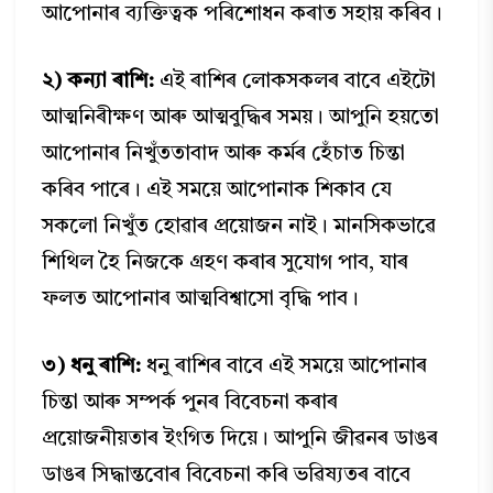
আপোনাৰ ব্যক্তিত্বক পৰিশোধন কৰাত সহায় কৰিব।
২) কন্যা ৰাশি:
এই ৰাশিৰ লোকসকলৰ বাবে এইটো
আত্মনিৰীক্ষণ আৰু আত্মবুদ্ধিৰ সময়। আপুনি হয়তো
আপোনাৰ নিখুঁততাবাদ আৰু কৰ্মৰ হেঁচাত চিন্তা
কৰিব পাৰে। এই সময়ে আপোনাক শিকাব যে
সকলো নিখুঁত হোৱাৰ প্ৰয়োজন নাই। মানসিকভাৱে
শিথিল হৈ নিজকে গ্ৰহণ কৰাৰ সুযোগ পাব, যাৰ
ফলত আপোনাৰ আত্মবিশ্বাসো বৃদ্ধি পাব।
৩) ধনু ৰাশি:
ধনু ৰাশিৰ বাবে এই সময়ে আপোনাৰ
চিন্তা আৰু সম্পৰ্ক পুনৰ বিবেচনা কৰাৰ
প্ৰয়োজনীয়তাৰ ইংগিত দিয়ে। আপুনি জীৱনৰ ডাঙৰ
ডাঙৰ সিদ্ধান্তবোৰ বিবেচনা কৰি ভৱিষ্যতৰ বাবে