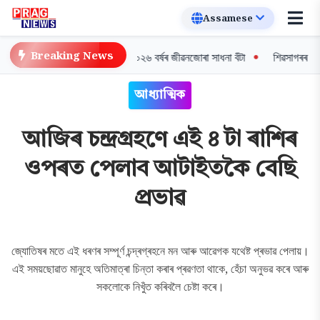
Breaking News
অভিনেত্ৰী মালয়া গোস্বামীলৈ ২০২৬ বৰ্ষৰ জীৱনজোৰা সাধনা বঁটা
শিৱসাগৰৰ বান পৰিস্
আধ্যাত্মিক
আজিৰ চন্দ্ৰগ্ৰহণে এই ৪ টা ৰাশিৰ
ওপৰত পেলাব আটাইতকৈ বেছি
প্ৰভাৱ
জ্যোতিষৰ মতে এই ধৰণৰ সম্পূৰ্ণ চন্দ্ৰগ্ৰহনে মন আৰু আৱেগক যথেষ্ট প্ৰভাৱ পেলায়।
এই সময়ছোৱাত মানুহে অতিমাত্ৰা চিন্তা কৰাৰ প্ৰৱণতা থাকে, হেঁচা অনুভৱ কৰে আৰু
সকলোকে নিখুঁত কৰিবলৈ চেষ্টা কৰে।