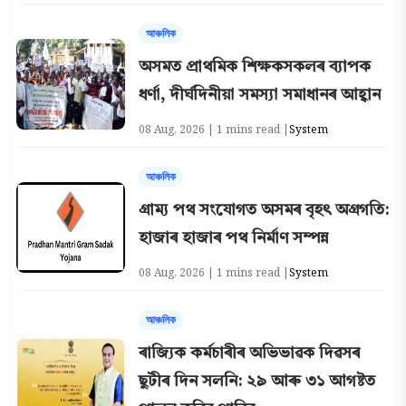
আঞ্চলিক
অসমত প্ৰাথমিক শিক্ষকসকলৰ ব্যাপক
ধৰ্ণা, দীৰ্ঘদিনীয়া সমস্যা সমাধানৰ আহ্বান
08 Aug, 2026 | 1 mins read |
System
আঞ্চলিক
গ্ৰাম্য পথ সংযোগত অসমৰ বৃহৎ অগ্ৰগতি:
হাজাৰ হাজাৰ পথ নিৰ্মাণ সম্পন্ন
08 Aug, 2026 | 1 mins read |
System
আঞ্চলিক
ৰাজ্যিক কৰ্মচাৰীৰ অভিভাৱক দিৱসৰ
ছুটীৰ দিন সলনি: ২৯ আৰু ৩১ আগষ্টত