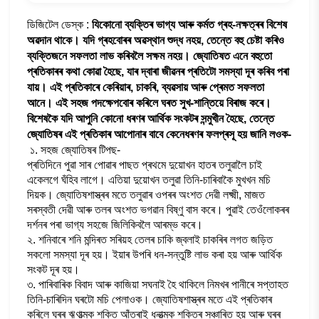
ডিজিটেল ডেস্ক :
যিকোনো ব্যক্তিৰ
ভাগ্য
আৰু কৰ্মত গ্ৰহ-নক্ষত্ৰৰ বিশেষ
অৱদান থাকে। যদি গ্ৰহবোৰৰ অৱস্থান শুদ্ধ নহয়, তেন্তে বহু চেষ্টা কৰিও
ব্যক্তিজনে সফলতা লাভ কৰিবলৈ সক্ষম নহয়। জ্যোতিষত এনে বহুতো
প্ৰতিকাৰৰ কথা কোৱা হৈছে, যাৰ দ্বাৰা জীৱনৰ প্ৰতিটো সমস্যা দূৰ কৰিব পৰা
যায়। এই প্ৰতিকাৰে কেৰিয়াৰ, চাকৰি, ব্যৱসায় আৰু প্ৰেমত সফলতা
আনে। এই সহজ পদক্ষেপবোৰ কৰিলে ঘৰত সুখ-শান্তিয়ে বিৰাজ কৰে।
বিশেষকৈ যদি আপুনি কোনো ধৰণৰ আৰ্থিক সংকটৰ সন্মুখীন হৈছে, তেন্তে
জ্যোতিষৰ এই প্ৰতিকাৰ আপোনাৰ বাবে কেনেধৰণৰ ফলপ্ৰসূ হয় জানি লওক-
১. সহজ জ্যোতিষৰ টিপছ-
প্ৰতিদিনে পুৱা সাৰ পোৱাৰ পাছত প্ৰথমে দুয়োখন হাতৰ তলুৱালৈ চাই
একেলগে ঘঁহিব লাগে। এতিয়া দুয়োখন তলুৱা তিনি-চাৰিবাকৈ মুখখন মচি
দিয়ক। জ্যোতিষশাস্ত্ৰৰ মতে তলুৱাৰ ওপৰৰ অংশত দেৱী লক্ষ্মী, মাজত
সৰস্বতী দেৱী আৰু তলৰ অংশত ভগৱান বিষ্ণু বাস কৰে। পুৱাই তেওঁলোকৰৰ
দৰ্শনৰ পৰা ভাগ্য সহজে জিলিকিবলৈ আৰম্ভ কৰে।
২. শনিবাৰে শনি মন্দিৰত সৰিয়হ তেলৰ চাকি জ্বলাই চাকৰিৰ লগত জড়িত
সকলো সমস্যা দূৰ হয়। ইয়াৰ উপৰি ধন-সন্তুষ্টি লাভ কৰা হয় আৰু আৰ্থিক
সংকট দূৰ হয়।
৩. পাৰিবাৰিক বিবাদ আৰু কাজিয়া সঘনাই হৈ থাকিলে নিমখৰ পানীৰে সপ্তাহত
তিনি-চাৰিদিন ঘৰটো মচি পেলাওক। জ্যোতিষশাস্ত্ৰৰ মতে এই প্ৰতিকাৰ
কৰিলে ঘৰৰ ঋণাত্মক শক্তি আঁতৰাই ধনাত্মক শক্তিৰ সঞ্চাৰিত হয় আৰু ঘৰৰ