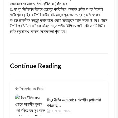
সদস্যসকলৰ মাজত মিলা-প্ৰীতি বাঢ়িবলৈ ধৰে।
৪. ভাগ্য জিলিকাব বিচাৰে তেন্তে প্ৰতিদিনে পৰুৱাক চেনিৰ লগত মিহলাই
আটা খুৱাব। ইয়াৰ উপৰি আটাৰ বড়ি মাছক খুৱালেও ভাগ্য মুকলি হোৱাৰ
লগতে মালক্ষ্মীক সন্তুষ্ট কৰাৰ বাবে এয়াই সৰ্বোত্তম আৰু সহজ উপায়। ইয়াৰ
উপৰি প্ৰতিদিনে সন্ধিয়া আঁহত গছত গাখীৰ মিশ্ৰিত পানী ঢালি এগচি ঘিউৰ
চাকি জ্বলালেও সকলো মনোকামনা পূৰণ হয়।
Continue Reading
Previous Post
বিদুৰ নীতিঃ এনে লোকে মালক্ষ্মীৰ কৃপাৰ পৰা
বঞ্চিত হ...
Oct 31, 2022