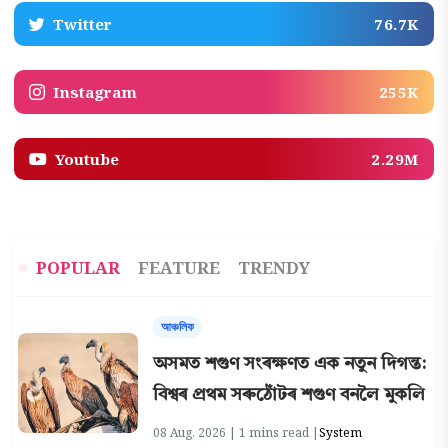
Twitter
76.7K
Instagram
255K
Youtube
2.29M
POPULAR
FEATURE
TRENDY
আঞ্চলিক
অসমত শগুণ সংৰক্ষণত এক নতুন দিগন্ত:
বিশ্বৰ প্ৰথম সৰুঠোঁটৰ শগুণ বনলৈ মুকলি
08 Aug, 2026 | 1 mins read |
System