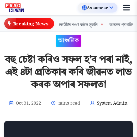
Breaking News
এক নতুন দিগন্ত: বিশ্বৰ প্ৰথম সৰুঠোঁটৰ শগুণ বনলৈ মুকলি
অসমত প্ৰাথমিক শিক্ষকস
আঞ্চলিক
বহু চেষ্টা কৰিও সফল হ’ব পৰা নাই,
এই ৪টা প্ৰতিকাৰ কৰি জীৱনত লাভ
কৰক অপাৰ সফলতা
Oct 31, 2022
mins read
System Admin