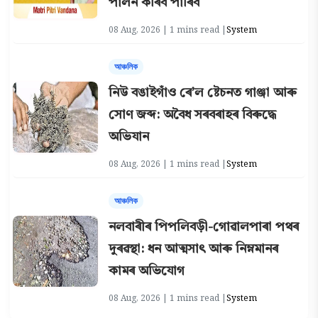
পালন কৰিব পাৰিব
08 Aug, 2026 | 1 mins read |
System
আঞ্চলিক
নিউ বঙাইগাঁও ৰে’ল ষ্টেচনত গাঞ্জা আৰু
সোণ জব্দ: অবৈধ সৰবৰাহৰ বিৰুদ্ধে
অভিযান
08 Aug, 2026 | 1 mins read |
System
আঞ্চলিক
নলবাৰীৰ পিপলিবড়ী-গোৱালপাৰা পথৰ
দুৰৱস্থা: ধন আত্মসাৎ আৰু নিম্নমানৰ
কামৰ অভিযোগ
08 Aug, 2026 | 1 mins read |
System