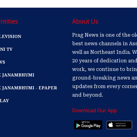
ntities
About Us
Prag News is one of the o
LEVISION
best news channels in As
NI TV
well as Northeast India. W
20 years of dedication an
WS
work, we continue to bri
IK JANAMBHUMI
ground-breaking news a
updates from every corne
K JANAMBHUMI - EPAPER
and beyond.
PLAY
Download Our App