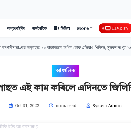
আন্তঃৰাষ্ট্ৰীয়
ৰাজনৈতিক
ভিডিঅ
More
LIVE TV
নীৰ তাণ্ডৱ অব্যাহত: ১০ হাজাৰতকৈ অধিক লোক এতিয়াও শিবিৰত, মৃতকৰ সংখ্যা ৯৮ লৈ বৃ
আঞ্চলিক
াৰ পাছত এই কাম কৰিলে এদিনতে জিলি
Oct 31, 2022
mins read
System Admin