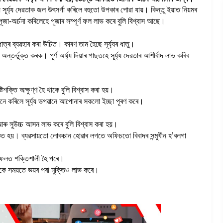
ে সূৰ্য্য দেৱতাক জল উৎসৰ্গা কৰিলে বহুতো উপকাৰ পোৱা যায়। কিন্তু ইয়াত নিয়মৰ
জা-অৰ্চনা কৰিলেহে পূজাৰ সম্পূৰ্ণ ফল লাভ কৰে বুলি বিশ্বাস আছে।
পাত্ৰ ব্যৱহাৰ কৰা উচিত। কাৰণ তাম হৈছে সূৰ্য্যৰ ধাতু।
অন্তৰ্ভুক্ত কৰক। পূৰ্ণ অৰ্ঘ্য দিয়াৰ পাছতহে সূৰ্য্য দেৱতাৰ আশীৰ্বাদ লাভ কৰিব
টিশক্তি অক্ষুণ্ণ হৈ থাকে বুলি বিশ্বাস কৰা হয়।
 এনে কৰিলে সূৰ্য্য ভগৱানে আপোনাৰ সকলো ইচ্ছা পূৰণ কৰে।
আৰু সুউচ্চ আসন লাভ কৰে বুলি বিশ্বাস কৰা হয়।
্চিত হয়। ব্যৱসায়তো লোকচান হোৱাৰ লগতে অফিচতো বিবাদৰ সন্মুখীন হ’বলগা
ৰাশিফলত শক্তিশালী হৈ পৰে।
 একে সময়তে ভয়ৰ পৰা মুক্তিও লাভ কৰে।