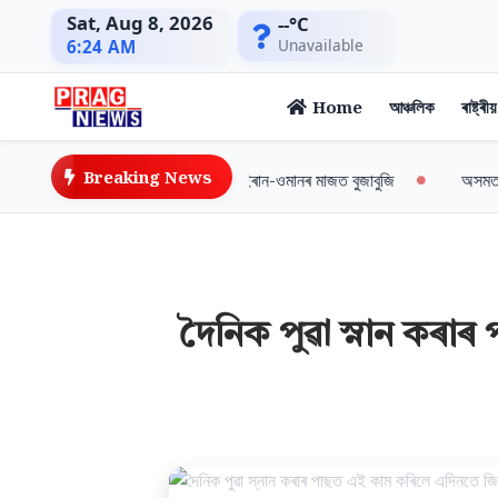
Sat, Aug 8, 2026
--°C
Unavailable
6:24 AM
Home
আঞ্চলিক
ৰাষ্ট্ৰীয়
Breaking News
শীঘ্ৰেই মুকলি হ’ব হৰমুজ প্রণালী; ইৰান-ওমানৰ মাজত বুজাবুজি
অসমত বানপা
দৈনিক পুৱা স্নান কৰ