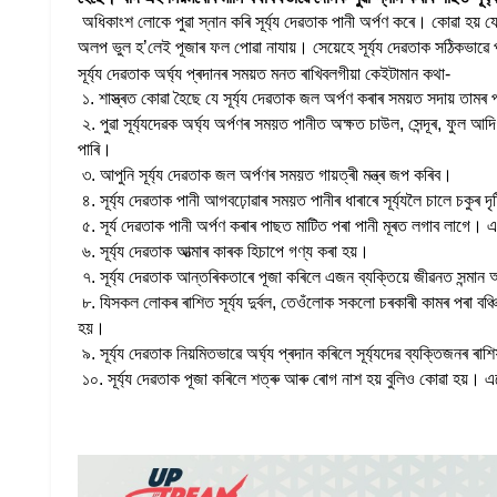
অধিকাংশ লোকে পুৱা স্নান কৰি সূৰ্য্য দেৱতাক পানী অৰ্পণ কৰে। কোৱা হয় য
অলপ ভুল হ’লেই পূজাৰ ফল পোৱা নাযায়। সেয়েহে সূৰ্য্য দেৱতাক সঠিকভাৱে পূ
সূৰ্য্য দেৱতাক অৰ্ঘ্য প্ৰদানৰ সময়ত মনত ৰাখিবলগীয়া কেইটামান কথা-
১. শাস্ত্ৰত কোৱা হৈছে যে সূৰ্য্য দেৱতাক জল অৰ্পণ কৰাৰ সময়ত সদায় তামৰ 
২. পুৱা সূৰ্য্যদেৱক অৰ্ঘ্য অৰ্পণৰ সময়ত পানীত অক্ষত চাউল, সেন্দূৰ, ফুল আদি 
পাৰি।
৩. আপুনি সূৰ্য্য দেৱতাক জল অৰ্পণৰ সময়ত গায়ত্ৰী মন্ত্ৰ জপ কৰিব।
৪. সূৰ্য্য দেৱতাক পানী আগবঢ়োৱাৰ সময়ত পানীৰ ধাৰাৰে সূৰ্য্যলৈ চালে চকুৰ দৃষ্
৫. সূৰ্য দেৱতাক পানী অৰ্পণ কৰাৰ পাছত মাটিত পৰা পানী মূৰত লগাব লাগে।
৬. সূৰ্য্য দেৱতাক আত্মাৰ কাৰক হিচাপে গণ্য কৰা হয়।
৭. সূৰ্য্য দেৱতাক আন্তৰিকতাৰে পূজা কৰিলে এজন ব্যক্তিয়ে জীৱনত সন্মান 
৮. যিসকল লোকৰ ৰাশিত সূৰ্য্য দুৰ্বল, তেওঁলোক সকলো চৰকাৰী কামৰ পৰা বঞ
হয়।
৯. সূৰ্য্য দেৱতাক নিয়মিতভাৱে অৰ্ঘ্য প্ৰদান কৰিলে সূৰ্য্যদেৱ ব্যক্তিজনৰ 
১০. সূৰ্য্য দেৱতাক পূজা কৰিলে শত্ৰু আৰু ৰোগ নাশ হয় বুলিও কোৱা হয়।