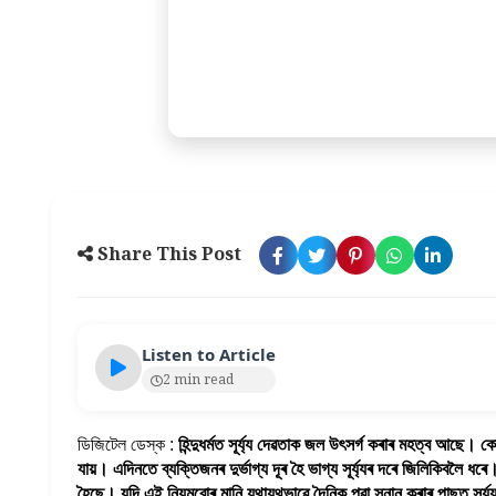
Share This Post
Listen to Article
2 min read
ডিজিটেল ডেস্ক :
হিন্দুধৰ্মত সূৰ্য্য দেৱতাক জল উৎসৰ্গ কৰাৰ মহত্ব আছে। কোৱ
যায়। এদিনতে ব্যক্তিজনৰ দুৰ্ভাগ্য দূৰ হৈ
ভাগ্য
সূৰ্য্যৰ দৰে জিলিকিবলৈ ধৰে। 
হৈছে। যদি এই নিয়মবোৰ মানি যথাযথভাৱে দৈনিক পুৱা স্নান কৰাৰ পাছত সূৰ্য