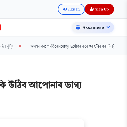
Sign In
Sign Up
দ্ধি
অসমৰ বান: প্ৰতিৰোধযোগ্য দুৰ্যোগৰ বাবে গুৱাহাটীৰ পৰা দিল্লীলৈ দায়বদ্ধতা
কি উঠিব আপোনাৰ ভাগ্য