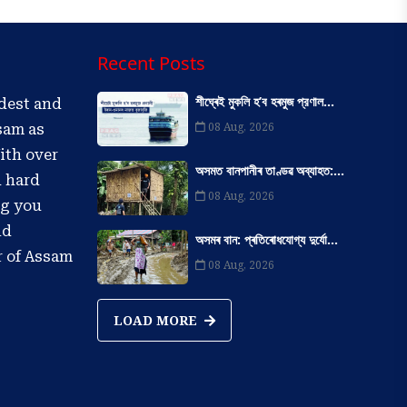
Recent Posts
শীঘ্ৰেই মুকলি হ’ব হৰমুজ প্রণাল...
ldest and
08 Aug, 2026
sam as
ith over
অসমত বানপানীৰ তাণ্ডৱ অব্যাহত:...
d hard
08 Aug, 2026
ng you
nd
অসমৰ বান: প্ৰতিৰোধযোগ্য দুৰ্যো...
r of Assam
08 Aug, 2026
LOAD MORE