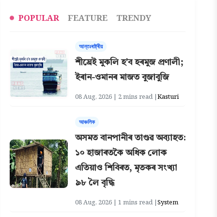
POPULAR
FEATURE
TRENDY
আন্তঃৰাষ্ট্ৰীয়
শীঘ্ৰেই মুকলি হ’ব হৰমুজ প্রণালী;
ইৰান-ওমানৰ মাজত বুজাবুজি
08 Aug, 2026 | 2 mins read |
Kasturi
আঞ্চলিক
অসমত বানপানীৰ তাণ্ডৱ অব্যাহত:
১০ হাজাৰতকৈ অধিক লোক
এতিয়াও শিবিৰত, মৃতকৰ সংখ্যা
৯৮ লৈ বৃদ্ধি
08 Aug, 2026 | 1 mins read |
System