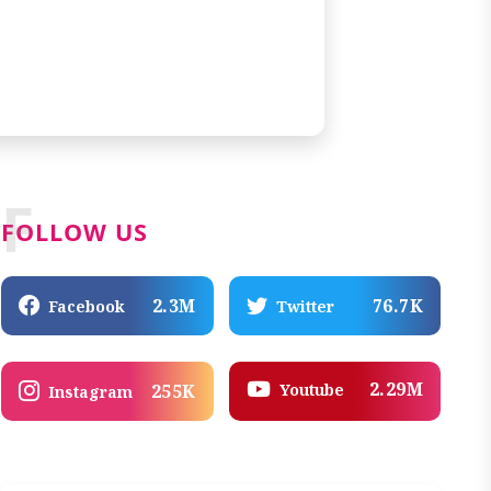
F
FOLLOW US
2.3M
76.7K
Facebook
Twitter
2.29M
Youtube
255K
Instagram