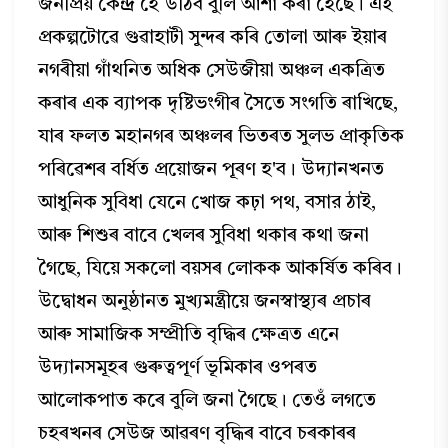
জনপ্ৰিয় কেন্দ্ৰ হৈ উঠিব বুলি আশা কৰা হৈছে। এই
প্ৰকল্পটোৱে গুৱাহাটী সুন্দৰ কৰি তোলা আৰু ইয়াৰ
নগৰীয়া গাঁথনিত অধিক সেউজীয়া অঞ্চল একত্ৰিত
কৰাৰ এক ব্যাপক দৃষ্টিভংগীৰ সৈতে সংগতি ৰাখিছে,
যাৰ ফলত মহানগৰ অঞ্চলৰ ভিতৰত সুলভ প্ৰাকৃতিক
পৰিৱেশৰ বৰ্ধিত প্ৰয়োজন পূৰণ হ'ব। উদ্যানখনত
আধুনিক সুবিধা যেনে খোজ কঢ়া পথ, বসার ঠাই,
আৰু শিশুৰ বাবে খেলৰ সুবিধা থকাৰ কথা জনা
গৈছে, যিয়ে সকলো বয়সৰ লোকক আকৰ্ষিত কৰিব।
উদ্বোধন অনুষ্ঠানত মুখ্যমন্ত্ৰীয়ে জনস্বাস্থ্যৰ প্ৰচাৰ
আৰু সামাজিক সম্প্ৰীতি বৃদ্ধিৰ ক্ষেত্ৰত এনে
উদ্যানসমূহৰ গুৰুত্বপূৰ্ণ ভূমিকাৰ ওপৰত
আলোকপাত কৰে বুলি জনা গৈছে। তেওঁ লগতে
চহৰখনৰ সেউজ আৱৰণ বৃদ্ধিৰ বাবে চৰকাৰৰ