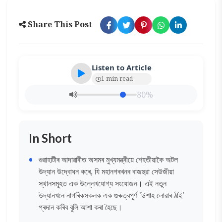
Share This Post
Listen to Article
1 min read
80%
In Short
গুৱাহাটীৰ আদাৱাৰীত অসমৰ মুখ্যমন্ত্ৰীয়ে শেহতীয়াকৈ অটল
উদ্যান উদ্বোধন কৰে, যি মহানগৰখনৰ ৰাজহুৱা সেউজীয়া
স্থানসমূহত এক উল্লেখযোগ্য সংযোজন। এই নতুন
উদ্যানখনে নাগৰিকসকলক এক গুৰুত্বপূৰ্ণ 'উশাহ লোৱাৰ ঠাই'
প্ৰদান কৰিব বুলি আশা কৰা হৈছে।