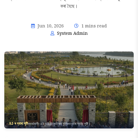
কৰা হৈছে।
Jun 10, 2026
1 mins read
System Admin
AI-ৰ দ্বাৰা সৃষ্টি
সতৰ্কবাণী: এই ছবিটো কৃত্ৰিম বুদ্ধিমত্তাৰ দ্বাৰা সৃষ্টি।