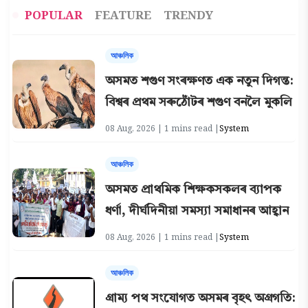
POPULAR
FEATURE
TRENDY
আঞ্চলিক
অসমত শগুণ সংৰক্ষণত এক নতুন দিগন্ত:
বিশ্বৰ প্ৰথম সৰুঠোঁটৰ শগুণ বনলৈ মুকলি
08 Aug, 2026 | 1 mins read |
System
আঞ্চলিক
অসমত প্ৰাথমিক শিক্ষকসকলৰ ব্যাপক
ধৰ্ণা, দীৰ্ঘদিনীয়া সমস্যা সমাধানৰ আহ্বান
08 Aug, 2026 | 1 mins read |
System
আঞ্চলিক
গ্ৰাম্য পথ সংযোগত অসমৰ বৃহৎ অগ্ৰগতি: