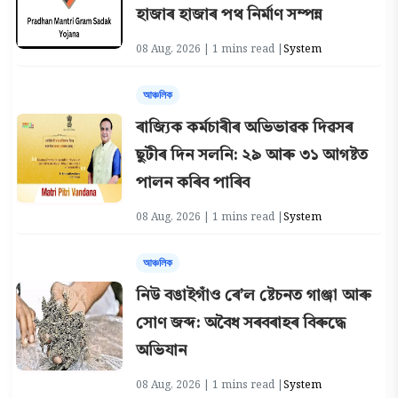
হাজাৰ হাজাৰ পথ নিৰ্মাণ সম্পন্ন
08 Aug, 2026 | 1 mins read |
System
আঞ্চলিক
ৰাজ্যিক কৰ্মচাৰীৰ অভিভাৱক দিৱসৰ
ছুটীৰ দিন সলনি: ২৯ আৰু ৩১ আগষ্টত
পালন কৰিব পাৰিব
08 Aug, 2026 | 1 mins read |
System
আঞ্চলিক
নিউ বঙাইগাঁও ৰে’ল ষ্টেচনত গাঞ্জা আৰু
সোণ জব্দ: অবৈধ সৰবৰাহৰ বিৰুদ্ধে
অভিযান
08 Aug, 2026 | 1 mins read |
System