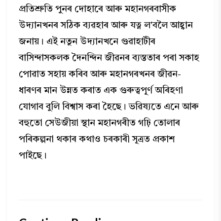
প্ৰতিশ্ৰুতি পুনৰ দোহাৰে আৰু মহানগৰবাসীক
উদ্যানখনৰ সঠিক ব্যৱহাৰ আৰু যত্ন ল'বলৈ আহ্বান
জনায়। এই নতুন উদ্যানখনে গুৱাহাটীৰ
বাসিন্দাসকলক দৈনন্দিন জীৱনৰ ব্যস্ততাৰ পৰা সকাহ
পোৱাত সহায় কৰিব আৰু মহানগৰখনৰ জীৱন-
ধাৰণৰ মান উন্নত কৰাত এক গুৰুত্বপূৰ্ণ অৰিহণা
যোগাব বুলি বিশ্বাস কৰা হৈছে। ভৱিষ্যতে এনে আৰু
বহুতো সেউজীয়া স্থান মহানগৰীত গঢ়ি তোলাৰ
পৰিকল্পনা থকাৰ কথাও চৰকাৰী সূত্ৰত প্ৰকাশ
পাইছে।