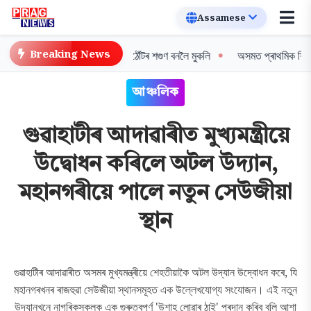
Breaking News
তুন দিগন্ত: বিশ্বৰ প্ৰথম সৰুঠোঁটৰ শগুণ বনলৈ মুকলি
অসমত প্ৰাথমিক শিক্ষকসকলৰ 
আঞ্চলিক
গুৱাহাটীৰ আদাৱাৰীত মুখ্যমন্ত্ৰীয়ে
উদ্বোধন কৰিলে অটল উদ্যান,
মহানগৰীয়ে পালে নতুন সেউজীয়া
স্থান
গুৱাহাটীৰ আদাৱাৰীত অসমৰ মুখ্যমন্ত্ৰীয়ে শেহতীয়াকৈ অটল উদ্যান উদ্বোধন কৰে, যি
মহানগৰখনৰ ৰাজহুৱা সেউজীয়া স্থানসমূহত এক উল্লেখযোগ্য সংযোজন। এই নতুন
উদ্যানখনে নাগৰিকসকলক এক গুৰুত্বপূৰ্ণ 'উশাহ লোৱাৰ ঠাই' প্ৰদান কৰিব বুলি আশা