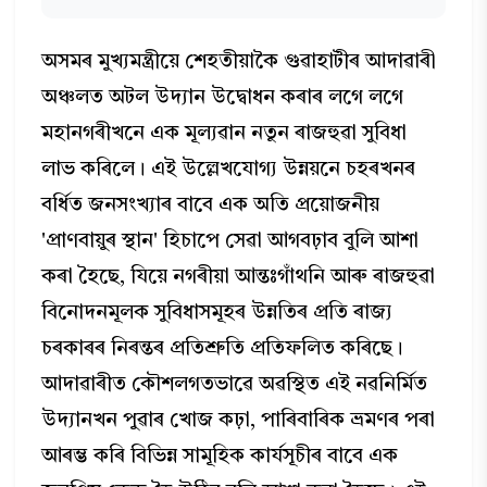
অসমৰ মুখ্যমন্ত্ৰীয়ে শেহতীয়াকৈ গুৱাহাটীৰ আদাৱাৰী
অঞ্চলত অটল উদ্যান উদ্বোধন কৰাৰ লগে লগে
মহানগৰীখনে এক মূল্যৱান নতুন ৰাজহুৱা সুবিধা
লাভ কৰিলে। এই উল্লেখযোগ্য উন্নয়নে চহৰখনৰ
বৰ্ধিত জনসংখ্যাৰ বাবে এক অতি প্ৰয়োজনীয়
'প্ৰাণবায়ুৰ স্থান' হিচাপে সেৱা আগবঢ়াব বুলি আশা
কৰা হৈছে, যিয়ে নগৰীয়া আন্তঃগাঁথনি আৰু ৰাজহুৱা
বিনোদনমূলক সুবিধাসমূহৰ উন্নতিৰ প্ৰতি ৰাজ্য
চৰকাৰৰ নিৰন্তৰ প্ৰতিশ্ৰুতি প্ৰতিফলিত কৰিছে।
আদাৱাৰীত কৌশলগতভাৱে অৱস্থিত এই নৱনিৰ্মিত
উদ্যানখন পুৱাৰ খোজ কঢ়া, পাৰিবাৰিক ভ্ৰমণৰ পৰা
আৰম্ভ কৰি বিভিন্ন সামূহিক কাৰ্যসূচীৰ বাবে এক