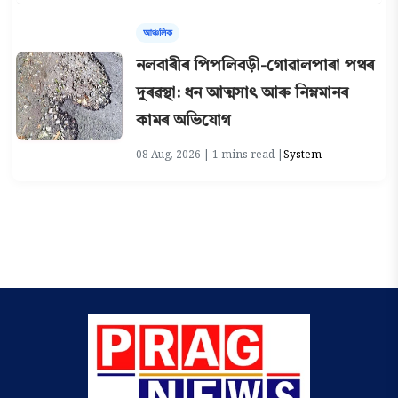
আঞ্চলিক
নলবাৰীৰ পিপলিবড়ী-গোৱালপাৰা পথৰ
দুৰৱস্থা: ধন আত্মসাৎ আৰু নিম্নমানৰ
কামৰ অভিযোগ
08 Aug, 2026 | 1 mins read |
System