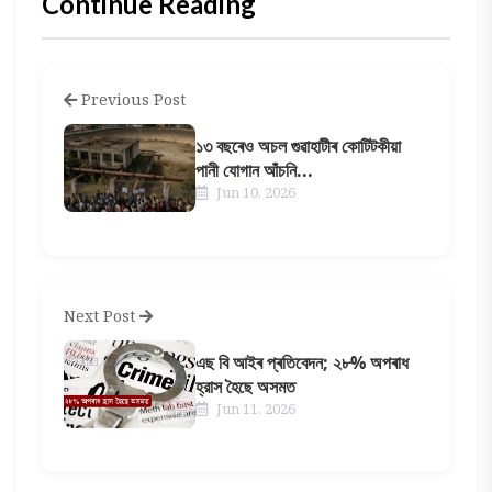
Continue Reading
Previous Post
১৩ বছৰেও অচল গুৱাহাটীৰ কোটিটকীয়া
পানী যোগান আঁচনি...
Jun 10, 2026
Next Post
এছ বি আইৰ প্ৰতিবেদন; ২৮% অপৰাধ
হ্রাস হৈছে অসমত
Jun 11, 2026