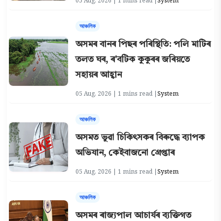
05 Aug, 2026 | 1 mins read |
System
আঞ্চলিক
অসমৰ বানৰ পিছৰ পৰিস্থিতি: পলি মাটিৰ
তলত ঘৰ, ৰ'বটিক কুকুৰৰ জৰিয়তে
সহায়ৰ আহ্বান
05 Aug, 2026 | 1 mins read |
System
আঞ্চলিক
অসমত ভুৱা চিকিৎসকৰ বিৰুদ্ধে ব্যাপক
অভিযান, কেইবাজনো গ্ৰেপ্তাৰ
05 Aug, 2026 | 1 mins read |
System
আঞ্চলিক
অসমৰ ৰাজ্যপাল আচাৰ্যৰ ব্যক্তিগত