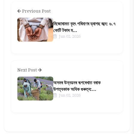
Previous Post
মিজোৰামত বৃহৎ পৰিমাণৰ ড্ৰাগছ জব্দ: ৬.৭
কোটি টকাৰ ম...
Jun 02, 2026
Next Post
অসমৰ উন্নয়নৰ ৰূপৰেখাত বৰাক
উপত্যকাক অধিক গুৰুত্ব:...
Jun 02, 2026