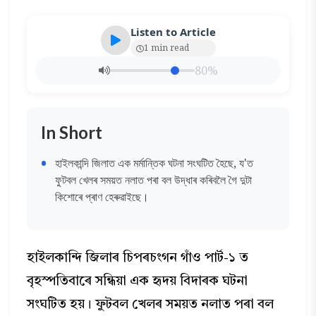
Listen to Article
1 min read
80%
In Short
হাইলকান্দি জিলাত এক মৰ্মান্তিক ঘটনা সংঘটিত হৈছে, য'ত
ফুটবল খেলৰ সময়ত নলাত পৰা বল উদ্ধাৰ কৰিবলৈ গৈ দুটা
কিশোৰে প্ৰাণ হেৰুৱাইছে।
হাইলকান্দি জিলাৰ চিপৰচংগন গাঁও পাৰ্ট-১ ত
বৃহস্পতিবাৰে সন্ধিয়া এক হৃদয় বিদাৰক ঘটনা
সংঘটিত হয়। ফুটবল খেলৰ সময়ত নলাত পৰা বল