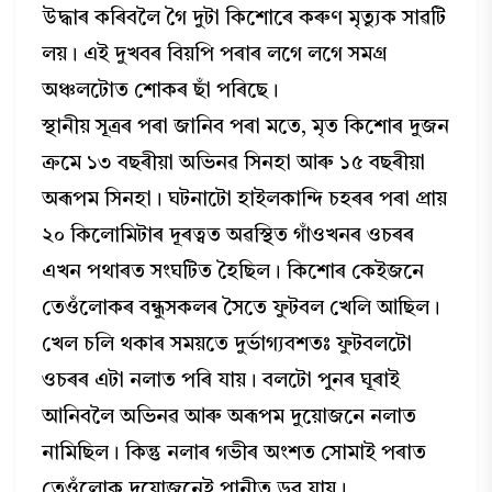
উদ্ধাৰ কৰিবলৈ গৈ দুটা কিশোৰে কৰুণ মৃত্যুক সাৱটি
লয়। এই দুখবৰ বিয়পি পৰাৰ লগে লগে সমগ্ৰ
অঞ্চলটোত শোকৰ ছাঁ পৰিছে।
স্থানীয় সূত্ৰৰ পৰা জানিব পৰা মতে, মৃত কিশোৰ দুজন
ক্ৰমে ১৩ বছৰীয়া অভিনৱ সিনহা আৰু ১৫ বছৰীয়া
অৰূপম সিনহা। ঘটনাটো হাইলকান্দি চহৰৰ পৰা প্ৰায়
২০ কিলোমিটাৰ দূৰত্বত অৱস্থিত গাঁওখনৰ ওচৰৰ
এখন পথাৰত সংঘটিত হৈছিল। কিশোৰ কেইজনে
তেওঁলোকৰ বন্ধুসকলৰ সৈতে ফুটবল খেলি আছিল।
খেল চলি থকাৰ সময়তে দুৰ্ভাগ্যবশতঃ ফুটবলটো
ওচৰৰ এটা নলাত পৰি যায়। বলটো পুনৰ ঘূৰাই
আনিবলৈ অভিনৱ আৰু অৰূপম দুয়োজনে নলাত
নামিছিল। কিন্তু নলাৰ গভীৰ অংশত সোমাই পৰাত
তেওঁলোক দুয়োজনেই পানীত ডুব যায়।