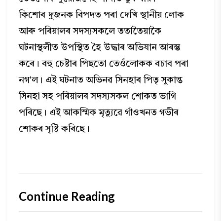
কিশোৰ দুজনক বিপদত পৰা দেখি স্থানীয় লোক
আৰু পৰিয়ালৰ সদস্যসকলে ততাতৈয়াকৈ
ঘটনাস্থলীত উপস্থিত হৈ উদ্ধাৰ অভিযান আৰম্ভ
কৰে। বহু চেষ্টাৰ পিছতো তেওঁলোকক বচাব পৰা
নগ'ল। এই ঘটনাত অভিনৱ সিনহাৰ পিতৃ সুকান্ত
সিনহা সহ পৰিয়ালৰ সদস্যসকল শোকত ভাগি
পৰিছে। এই আকস্মিক মৃত্যুৱে গাঁওখনত গভীৰ
শোকৰ সৃষ্টি কৰিছে।
Continue Reading