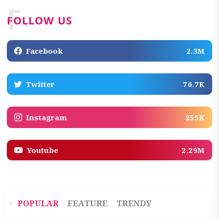
F
FOLLOW US
Facebook
2.3M
Twitter
76.7K
Instagram
255K
Youtube
2.29M
POPULAR
FEATURE
TRENDY