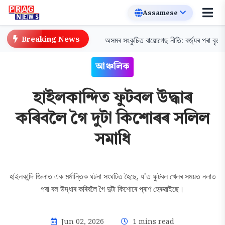
Breaking News
দ্য, পানীয় বিক্ৰীত নিষেধাজ্ঞা
অসমৰ সংকুচিত বায়োগেছ নীতি: বৰ্জ্যৰ পৰা বৃত্তাকাৰ অৰ
আঞ্চলিক
হাইলকান্দিত ফুটবল উদ্ধাৰ
কৰিবলৈ গৈ দুটা কিশোৰৰ সলিল
সমাধি
হাইলকান্দি জিলাত এক মৰ্মান্তিক ঘটনা সংঘটিত হৈছে, য'ত ফুটবল খেলৰ সময়ত নলাত
পৰা বল উদ্ধাৰ কৰিবলৈ গৈ দুটা কিশোৰে প্ৰাণ হেৰুৱাইছে।
Jun 02, 2026
1 mins read