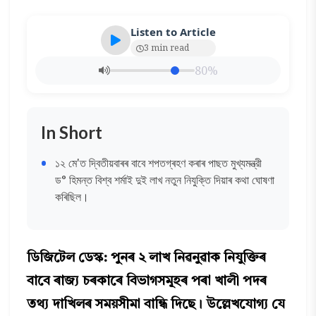
Listen to Article
3 min read
80%
In Short
১২ মে'ত দ্বিতীয়বাৰৰ বাবে শপতগ্ৰহণ কৰাৰ পাছত মুখ্যমন্ত্রী
ড° হিমন্ত বিশ্ব শর্মাই দুই লাখ নতুন নিযুক্তি দিয়াৰ কথা ঘোষণা
কৰিছিল।
ডিজিটেল ডেস্ক: পুনৰ ২ লাখ নিৱনুৱাক নিযুক্তিৰ
বাবে ৰাজ্য চৰকাৰে বিভাগসমূহৰ পৰা খালী পদৰ
তথ্য দাখিলৰ সময়সীমা বান্ধি দিছে। উল্লেখযোগ্য যে