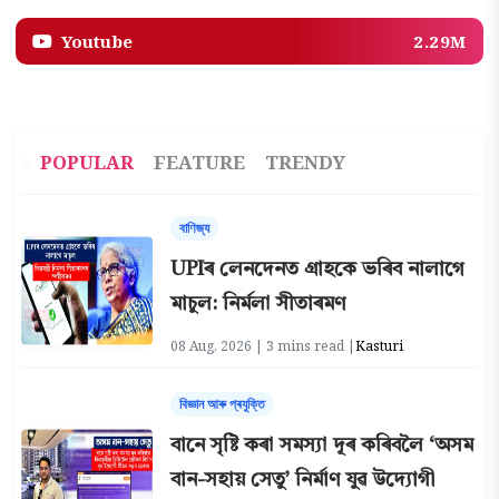
Youtube
2.29M
POPULAR
FEATURE
TRENDY
বাণিজ্য
UPIৰ লেনদেনত গ্রাহকে ভৰিব নালাগে
মাচুল: নির্মলা সীতাৰমণ
08 Aug, 2026 | 3 mins read |
Kasturi
বিজ্ঞান আৰু প্ৰযুক্তি
বানে সৃষ্টি কৰা সমস্যা দূৰ কৰিবলৈ ‘অসম
বান-সহায় সেতু’ নিৰ্মাণ যুৱ উদ্যোগী