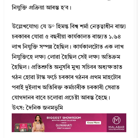
নিযুক্তি প্ৰক্ৰিয়া আৰম্ভ হ'ব।
উল্লেখযোগ্য যে ড° হিমন্ত বিশ্ব শর্মা নেতৃত্বাধীন ৰাজ্য
চৰকাৰৰ যোৱা ৫ বছৰীয়া কাৰ্যকালত ৰাজ্যত ১.৬৪
লাখ নিযুক্তি সম্পন্ন হৈছিল। কার্যকালটোত এক লাখ
নিযুক্তিহে লক্ষ্য লোৱা হৈছিল সেই লক্ষ্য অতিক্রম
হৈছিল। প্ৰতিশ্রুতি অনুসৰি মুখ্য সচিবৰ অধ্যক্ষতাত
গঠন হোৱা টাস্ক ফৰ্চে চৰকাৰ গঠনৰ প্ৰথম মাহটোৰ
পৰাই দুইলাখ অতিৰিক্ত কৰ্মচাৰীক চৰকাৰী সেৱাত
যোগদানৰ বাবে চলোৱা প্ৰচেষ্টা আৰম্ভ হৈছে।
উৎস: দৈনিক জনমভূমি