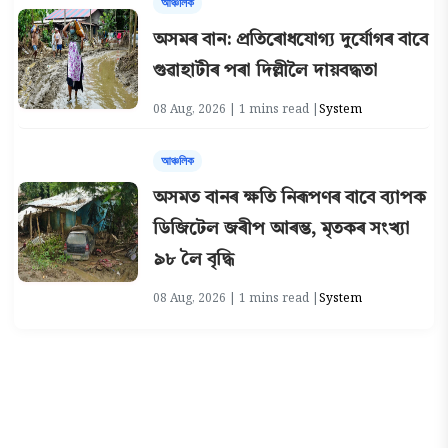
আঞ্চলিক
অসমৰ বান: প্ৰতিৰোধযোগ্য দুৰ্যোগৰ বাবে
গুৱাহাটীৰ পৰা দিল্লীলৈ দায়বদ্ধতা
08 Aug, 2026 | 1 mins read |
System
আঞ্চলিক
অসমত বানৰ ক্ষতি নিৰূপণৰ বাবে ব্যাপক
ডিজিটেল জৰীপ আৰম্ভ, মৃতকৰ সংখ্যা
৯৮ লৈ বৃদ্ধি
08 Aug, 2026 | 1 mins read |
System