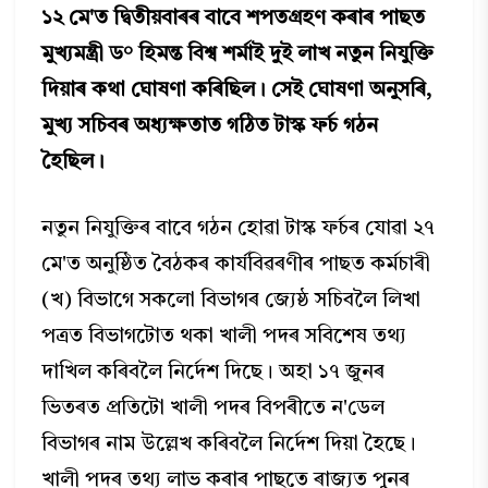
১২ মে'ত দ্বিতীয়বাৰৰ বাবে শপতগ্ৰহণ কৰাৰ পাছত
মুখ্যমন্ত্রী ড° হিমন্ত বিশ্ব শর্মাই দুই লাখ নতুন নিযুক্তি
দিয়াৰ কথা ঘোষণা কৰিছিল। সেই ঘোষণা অনুসৰি,
মুখ্য সচিবৰ অধ্যক্ষতাত গঠিত টাস্ক ফর্চ গঠন
হৈছিল।
নতুন নিযুক্তিৰ বাবে গঠন হোৱা টাস্ক ফৰ্চৰ যোৱা ২৭
মে'ত অনুষ্ঠিত বৈঠকৰ কাৰ্যবিৱৰণীৰ পাছত কৰ্মচাৰী
(খ) বিভাগে সকলো বিভাগৰ জ্যেষ্ঠ সচিবলৈ লিখা
পত্ৰত বিভাগটোত থকা খালী পদৰ সবিশেষ তথ্য
দাখিল কৰিবলৈ নিৰ্দেশ দিছে। অহা ১৭ জুনৰ
ভিতৰত প্ৰতিটো খালী পদৰ বিপৰীতে ন'ডেল
বিভাগৰ নাম উল্লেখ কৰিবলৈ নির্দেশ দিয়া হৈছে।
খালী পদৰ তথ্য লাভ কৰাৰ পাছতে ৰাজ্যত পুনৰ