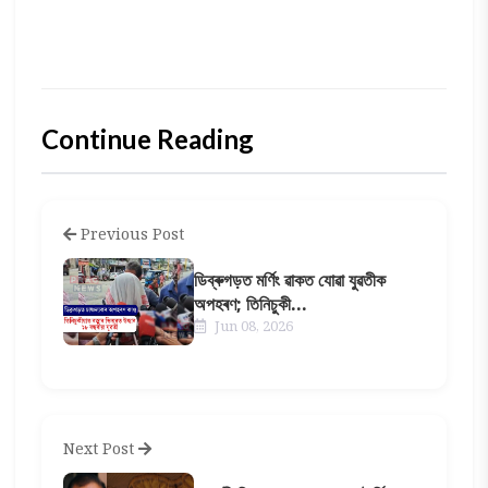
Continue Reading
Previous Post
ডিব্ৰুগড়ত মৰ্ণিং ৱাকত যোৱা যুৱতীক
অপহৰণ; তিনিচুকী...
Jun 08, 2026
Next Post