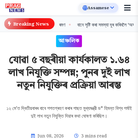
Breaking News
ৰিব নালাগে মাচুল: নির্মলা সীতাৰমণ
বানে সৃষ্টি কৰা সমস্যা দূৰ কৰিবলৈ ‘অসম বান-স
আঞ্চলিক
যোৱা ৫ বছৰীয়া কাৰ্যকালত ১.৬৪
লাখ নিযুক্তি সম্পন্ন; পুনৰ দুই লাখ
নতুন নিযুক্তিৰ প্ৰক্ৰিয়া আৰম্ভ
১২ মে'ত দ্বিতীয়বাৰৰ বাবে শপতগ্ৰহণ কৰাৰ পাছত মুখ্যমন্ত্রী ড° হিমন্ত বিশ্ব শর্মাই
দুই লাখ নতুন নিযুক্তি দিয়াৰ কথা ঘোষণা কৰিছিল।
Jun 08, 2026
3 mins read