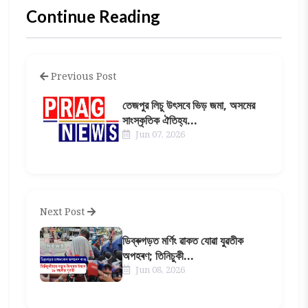
Continue Reading
Previous Post
তেজপুর লিচু উৎসবে ভিড় জমা, অসমের
সাংস্কৃতিক ঐতিহ্য...
Jun 07, 2026
Next Post
ডিব্ৰুগড়ত মৰ্ণিং ৱাকত যোৱা যুৱতীক
অপহৰণ; তিনিচুকী...
Jun 08, 2026