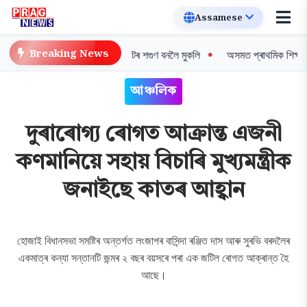
Breaking News
 দিগন্ত: বিশ্বৰ প্ৰথম সৰুঠোঁটৰ শগুণ বনলৈ মুকলি
অসমত প্ৰাথমিক শিক্ষকসকলৰ ব্য
আঞ্চলিক
দুৰাৰোগ্য ৰোগত আক্ৰান্ত এজনী
কণমানিয়ে সহায় বিচাৰি মুখ্যমন্ত্ৰীক
জনাইছে কাতৰ আহ্বান
হোজাই বিধানসভা সমষ্টিৰ অন্তৰ্গত লংজাপৰ বাসিন্দা ৰঞ্জিত দাস আৰু সুৰভি বৰদলৈৰ
একমাত্ৰ কন্যা সন্তানটি জন্মৰ ২ বছৰ বয়সৰে পৰা এক জটিল ৰোগত আক্ৰান্ত হৈ
আছে।