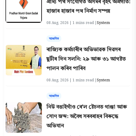
গ্ৰাম্য পথ সংযোগত অসমৰ বৃহৎ অগ্ৰগতি:
হাজাৰ হাজাৰ পথ নিৰ্মাণ সম্পন্ন
08 Aug, 2026 | 1 mins read |
System
আঞ্চলিক
ৰাজ্যিক কৰ্মচাৰীৰ অভিভাৱক দিৱসৰ
ছুটীৰ দিন সলনি: ২৯ আৰু ৩১ আগষ্টত
পালন কৰিব পাৰিব
08 Aug, 2026 | 1 mins read |
System
আঞ্চলিক
নিউ বঙাইগাঁও ৰে’ল ষ্টেচনত গাঞ্জা আৰু
সোণ জব্দ: অবৈধ সৰবৰাহৰ বিৰুদ্ধে
অভিযান