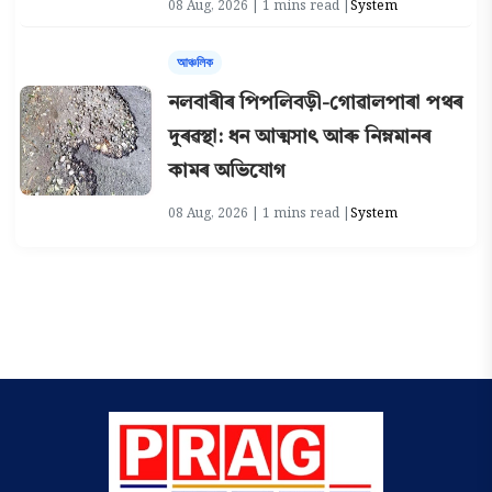
08 Aug, 2026 | 1 mins read |
System
আঞ্চলিক
নলবাৰীৰ পিপলিবড়ী-গোৱালপাৰা পথৰ
দুৰৱস্থা: ধন আত্মসাৎ আৰু নিম্নমানৰ
কামৰ অভিযোগ
08 Aug, 2026 | 1 mins read |
System