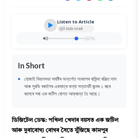
Listen to Article
3 min read
80%
In Short
হোজাই বিধানসভা সমষ্টিৰ অন্তৰ্গত লংজাপৰ বাসিন্দা ৰঞ্জিত দাস
আৰু সুৰভি বৰদলৈৰ একমাত্ৰ কন্যা সন্তানটি জন্মৰ ২ বছৰ
বয়সৰে পৰা এক জটিল ৰোগত আক্ৰান্ত হৈ আছে।
ডিজিটেল ডেস্ক: পখিলা খেদাৰ বয়সত এক জটিল
আৰু দুৰাৰোগ্য ৰোগৰ সৈতে যুঁজিছে কামপুৰ