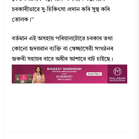
চৰকাৰীভাৱে সু-চিকিৎসা প্ৰদান কৰি সুস্থ কৰি
তোলক।"
বৰ্তমান এই অসহায় পৰিয়ালটোৱে চৰকাৰ তথা
কোনো হৃদয়ৱান ব্যক্তি বা স্বেচ্ছাসেৱী সংগঠনৰ
জৰুৰী সহায়ৰ বাবে অধীৰ আশাৰে বাট চাইছে।