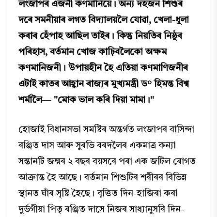
লংজাপৰ এজনী কণমানিয়ে। অন্য দহজন শিশুৰ
দৰে সমনীয়াৰ লগত বিদ্যালয়লৈ যোৱা, খেলা-ধুলা
কৰাৰ হেঁপাহ আছিল তাইৰ। কিন্তু নিয়তিৰ নিষ্ঠুৰ
পৰিহাস, বৰ্তমান খোজ কাঢ়িবলৈকো অক্ষম
কণমানিজনী। উপায়হীন হৈ এতিয়া কণমাণিজনীৰ
এটাই কাতৰ আহ্বান ৰাজ্যৰ মুখ্যমন্ত্ৰী ড° হিমন্ত বিশ্ব
শৰ্মালৈ— "মোক ভাল কৰি দিয়া মামা।"
হোজাই বিধানসভা সমষ্টিৰ অন্তৰ্গত লংজাপৰ বাসিন্দা
ৰঞ্জিত দাস আৰু সুৰভি বৰদলৈৰ একমাত্ৰ কন্যা
সন্তানটি জন্মৰ ২ বছৰ বয়সৰে পৰা এক জটিল ৰোগত
আক্ৰান্ত হৈ আছে। বৰ্তমান শিশুটিৰ শৰীৰৰ বিভিন্ন
স্থানত ঘাঁৰ সৃষ্টি হৈছে। বৃত্তিত দিন-হাজিৰা কৰা
দুৰ্ভগীয়া পিতৃ ৰঞ্জিত দাসে নিজৰ সাধ্যানুসৰি দিন-