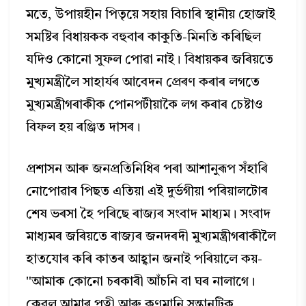
মতে, উপায়হীন পিতৃয়ে সহায় বিচাৰি স্থানীয় হোজাই
সমষ্টিৰ বিধায়কক বহুবাৰ কাকুতি-মিনতি কৰিছিল
যদিও কোনো সুফল পোৱা নাই। বিধায়কৰ জৰিয়তে
মুখ্যমন্ত্ৰীলৈ সাহাৰ্যৰ আবেদন প্ৰেৰণ কৰাৰ লগতে
মুখ্যমন্ত্ৰীগৰাকীক পোনপটীয়াকৈ লগ কৰাৰ চেষ্টাও
বিফল হয় ৰঞ্জিত দাসৰ।
প্ৰশাসন আৰু জনপ্ৰতিনিধিৰ পৰা আশানুৰূপ সঁহাৰি
নোপোৱাৰ পিছত এতিয়া এই দুৰ্ভগীয়া পৰিয়ালটোৰ
শেষ ভৰসা হৈ পৰিছে ৰাজ্যৰ সংবাদ মাধ্যম। সংবাদ
মাধ্যমৰ জৰিয়তে ৰাজ্যৰ জনদৰদী মুখ্যমন্ত্ৰীগৰাকীলৈ
হাতযোৰ কৰি কাতৰ আহ্বান জনাই পৰিয়ালে কয়-
"আমাক কোনো চৰকাৰী আঁচনি বা ঘৰ নালাগে।
কেৱল আমাৰ পত্নী আৰু কণমানি সন্তানটিক