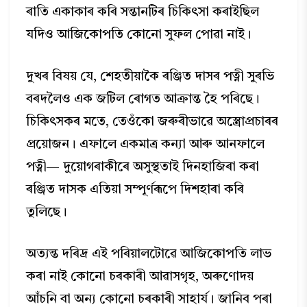
ৰাতি একাকাৰ কৰি সন্তানটিৰ চিকিৎসা কৰাইছিল
যদিও আজিকোপতি কোনো সুফল পোৱা নাই।
দুখৰ বিষয় যে, শেহতীয়াকৈ ৰঞ্জিত দাসৰ পত্নী সুৰভি
বৰদলৈও এক জটিল ৰোগত আক্ৰান্ত হৈ পৰিছে।
চিকিৎসকৰ মতে, তেওঁকো জৰুৰীভাৱে অস্ত্ৰোপ্ৰচাৰৰ
প্ৰয়োজন। এফালে একমাত্ৰ কন্যা আৰু আনফালে
পত্নী— দুয়োগৰাকীৰে অসুস্থতাই দিনহাজিৰা কৰা
ৰঞ্জিত দাসক এতিয়া সম্পূৰ্ণৰূপে দিশহাৰা কৰি
তুলিছে।
অত্যন্ত দৰিদ্ৰ এই পৰিয়ালটোৱে আজিকোপতি লাভ
কৰা নাই কোনো চৰকাৰী আৱাসগৃহ, অৰুণোদয়
আঁচনি বা অন্য কোনো চৰকাৰী সাহাৰ্য। জানিব পৰা