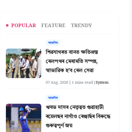
POPULAR
FEATURE
TRENDY
আঞ্চলিক
শিৱসাগৰত বানত ক্ষতিগ্ৰস্ত
ৰেলপথৰ মেৰামতি সম্পন্ন,
স্বাভাৱিক হ'ব ৰেল সেৱা
07 Aug, 2026 | 1 mins read |
System
আঞ্চলিক
ঋষভ দাসৰ নেতৃত্বত গুৱাহাটী
ৰয়েলছৰ নাগাঁও ৰেঞ্জাৰ্ছৰ বিৰুদ্ধে
গুৰুত্বপূৰ্ণ জয়