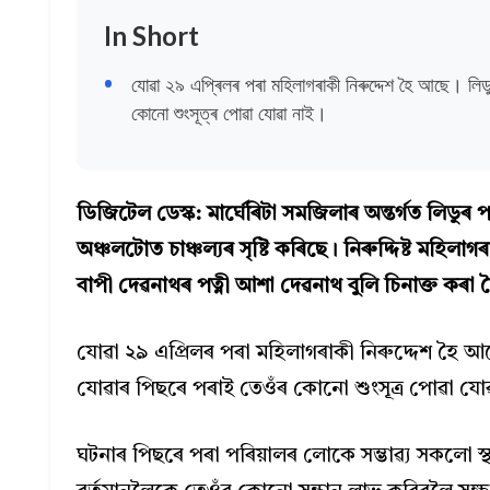
In Short
যোৱা ২৯ এপ্ৰিলৰ পৰা মহিলাগৰাকী নিৰুদ্দেশ হৈ আছে। লি
কোনো শুংসূত্ৰ পোৱা যোৱা নাই।
ডিজিটেল ডেস্ক: মাৰ্ঘেৰিটা সমজিলাৰ অন্তৰ্গত লিড
অঞ্চলটোত চাঞ্চল্যৰ সৃষ্টি কৰিছে। নিৰুদ্দিষ্ট মহিল
বাপী দেৱনাথৰ পত্নী আশা দেৱনাথ বুলি চিনাক্ত কৰা 
যোৱা ২৯ এপ্ৰিলৰ পৰা মহিলাগৰাকী নিৰুদ্দেশ হৈ আ
যোৱাৰ পিছৰে পৰাই তেওঁৰ কোনো শুংসূত্ৰ পোৱা যো
ঘটনাৰ পিছৰে পৰা পৰিয়ালৰ লোকে সম্ভাৱ্য সকলো 