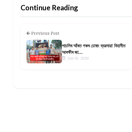
Continue Reading
Previous Post
পাচলিৰ আঁৰত গৰুৰ চোৰাং ব্যৱসায়! বিহালীত
আৰক্ষীৰ জা...
Jun 01, 2026