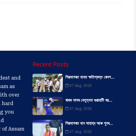
Recent Posts
শিৱসাগৰত বানত ক্ষতিগ্ৰস্ত ৰেলপ...
ldest and
07 Aug, 2026
sam as
ith over
ঋষভ দাসৰ নেতৃত্বত গুৱাহাটী ৰয়...
d hard
07 Aug, 2026
ng you
nd
শিৱসাগৰত বান সাহায্য আৰু পুনৰ...
r of Assam
07 Aug, 2026