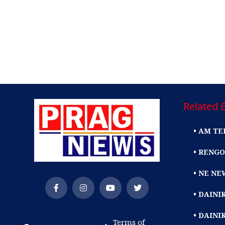
Related E
• AM TE
• RENGO
• NE NE
• DAIN
• DAINI
Terms of