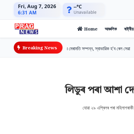
Fri, Aug 7, 2026
--°C
Unavailable
6:31 AM
Home
আঞ্চলিক
ৰাষ্ট্ৰীয়
Breaking News
শিৱসাগৰত বানত ক্ষতিগ্ৰস্ত ৰেলপথৰ মেৰামতি সম্পন্ন, স্বাভাৱিক হ'ব ৰেল সেৱা
লিডুৰ পৰা আশা দে
যোৱা ২৯ এপ্ৰিলৰ পৰা মহিলাগৰাকী