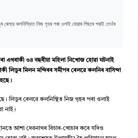
ডুৰ ৰেলৱে কলনিস্থিত নিজ গৃহৰ পৰা ওলাই যোৱাৰ পিছৰে পৰাই তেওঁৰ
ুৰ পৰা এগৰাকী ৩৪ বছৰীয়া মহিলা নিখোজ হোৱা ঘটনাই
াগৰাকী লিডুৰ মিলন মন্দিৰৰ সমীপৰ ৰেলৱে কলনিৰ বাসিন্দা
হৈছে।
ছে। লিডুৰ ৰেলৱে কলনিস্থিত নিজ গৃহৰ পৰা ওলাই
ৱা নাই।
স্থানতে আশা দেৱনাথৰ বিচাৰ-খোচাৰ কৰে যদিও