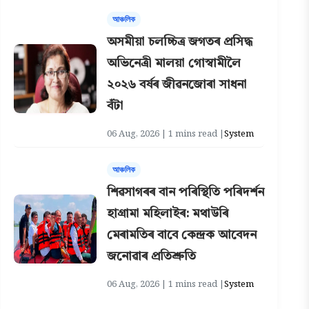
আঞ্চলিক
অসমীয়া চলচ্চিত্ৰ জগতৰ প্ৰসিদ্ধ
অভিনেত্ৰী মালয়া গোস্বামীলৈ
২০২৬ বৰ্ষৰ জীৱনজোৰা সাধনা
বঁটা
06 Aug, 2026 | 1 mins read |
System
আঞ্চলিক
শিৱসাগৰৰ বান পৰিস্থিতি পৰিদৰ্শন
হাগ্ৰামা মহিলাইৰ: মথাউৰি
মেৰামতিৰ বাবে কেন্দ্ৰক আবেদন
জনোৱাৰ প্ৰতিশ্ৰুতি
06 Aug, 2026 | 1 mins read |
System