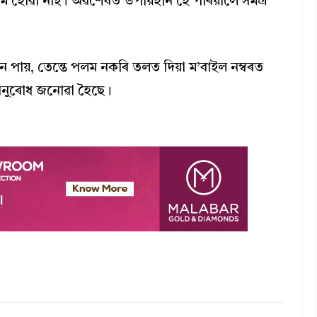
ষম হোৱা নাই। অৱশেষত উপায়হীন হৈ পৰিয়ালে সমগ্ৰ
ান পায়, তেন্তে পলম নকৰি তলত দিয়া ম’বাইল নম্বৰত
নুৰোধ জনোৱা হৈছে।