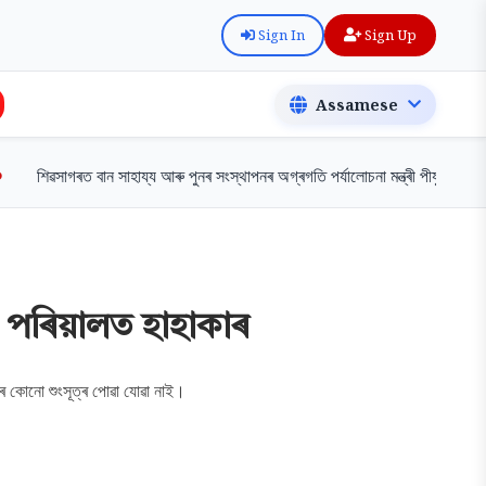
Sign In
Sign Up
শিৱসাগৰত বান সাহায্য আৰু পুনৰ সংস্থাপনৰ অগ্ৰগতি পৰ্যালোচনা মন্ত্ৰী পীযুষ হাজৰিকাৰ
; পৰিয়ালত হাহাকাৰ
ঁৰ কোনো শুংসূত্ৰ পোৱা যোৱা নাই।