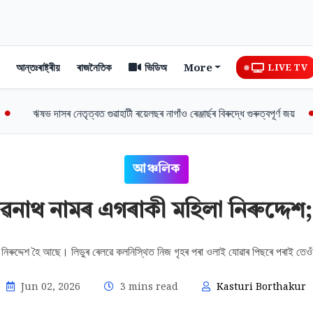
আন্তঃৰাষ্ট্ৰীয়
ৰাজনৈতিক
ভিডিঅ
More
LIVE TV
ঋষভ দাসৰ নেতৃত্বত গুৱাহাটী ৰয়েলছৰ নাগাঁও ৰেঞ্জাৰ্ছৰ বিৰুদ্ধে গুৰুত্বপূৰ্ণ জয়
আঞ্চলিক
ৱনাথ নামৰ এগৰাকী মহিলা নিৰুদ্দেশ
 নিৰুদ্দেশ হৈ আছে। লিডুৰ ৰেলৱে কলনিস্থিত নিজ গৃহৰ পৰা ওলাই যোৱাৰ পিছৰে পৰাই তেও
Jun 02, 2026
3 mins read
Kasturi Borthakur