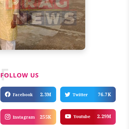
F
FOLLOW US
2.3M
76.7K
Facebook
Twitter
2.29M
Youtube
255K
Instagram