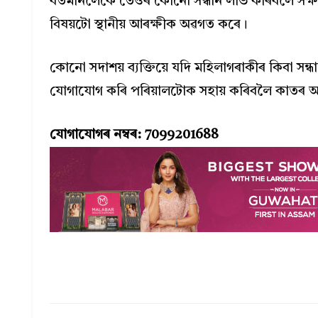
বৰ্তমানলৈকে তেওঁৰ কোনো সন্ধান লাভ কৰিবলৈ সক্
বিষয়টো স্থানীয় আৰক্ষীক অৱগত কৰে।
কোনো সদাশয় ব্যক্তিয়ে যদি মহিলাগৰাকীৰ কিবা সন্ধ
যোগাযোগ কৰি পৰিয়ালটোক সহায় কৰিবলৈ কাতৰ অ
যোগাযোগৰ নম্বৰ: 7099201688