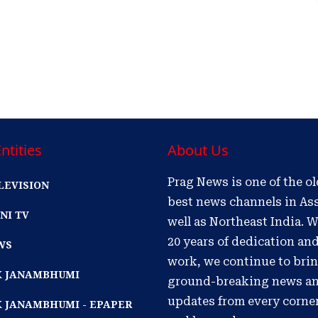
ntities
About Us
Prag News is one of the o
LEVISION
best news channels in As
NI TV
well as Northeast India. W
20 years of dedication an
WS
work, we continue to bri
IK JANAMBHUMI
ground-breaking news a
updates from every corne
K JANAMBHUMI - EPAPER