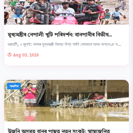
মুখ্যমন্ত্ৰীৰ নেপালী খুটি পৰিদৰ্শন: বানপানীৰ বিভীষ...
গুৱাহাটী, ৩ জুলাই: অসমৰ মুখ্যমন্ত্ৰী হিমন্ত বিশ্ব শৰ্মাই সোমবাৰে অসম-নাগালেণ্ড স...
Aug 03, 2026
আঞ্চলিক
উজনি অসমত বানৰ পাছত নতুন সংকট: স্বাস্থ্যজনিত