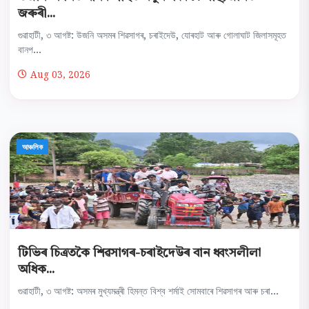
জৰুৰী...
গুৱাহাটী, ৩ আগষ্ট: উজনি অসমৰ শিৱসাগৰ, চৰাইদেউ, যোৰহাট আৰু গোলাঘাট জিলাসমূহত
বানপ...
Aug 03, 2026
আঞ্চলিক
টিভিৰ চিত্ৰতকৈ শিৱসাগৰ-চৰাইদেউৰ বান ধ্বংসলীলা
অধিক...
গুৱাহাটী, ৩ আগষ্ট: অসমৰ মুখ্যমন্ত্ৰী হিমন্ত বিশ্ব শৰ্মাই সোমবাৰে শিৱসাগৰ আৰু চৰা...