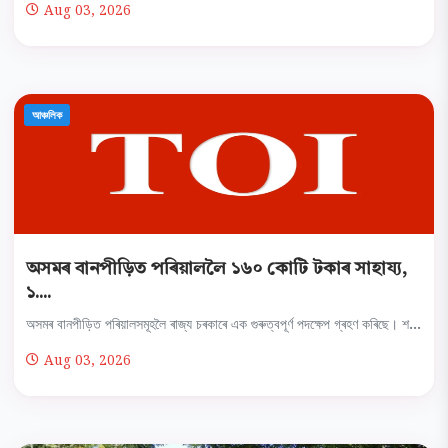
Aug 03, 2026
আঞ্চলিক
অসমৰ বানপীড়িত পৰিয়াললৈ ১৬০ কোটি টকাৰ সাহায্য,
১....
অসমৰ বানপীড়িত পৰিয়ালসমূহলৈ ৰাজ্য চৰকাৰে এক গুৰুত্বপূৰ্ণ পদক্ষেপ গ্ৰহণ কৰিছে। শ...
Aug 03, 2026