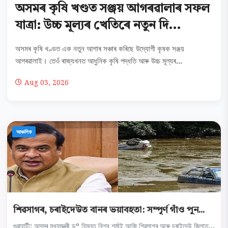
অসমৰ কৃষি খণ্ডত সঞ্জয় আগৰৱালাৰ সফল
যাত্ৰা: উচ্চ মূল্যৰ খেতিৰে নতুন দি...
অসমৰ কৃষি খণ্ডত এক নতুন আশাৰ সঞ্চাৰ কৰিছে উদ্যোগী কৃষক সঞ্জয়
আগৰৱালাই। তেওঁ ৰাজ্যখনত আধুনিক কৃষি পদ্ধতি আৰু উচ্চ মূল্যৰ...
Aug 03, 2026
আঞ্চলিক
শিৱসাগৰ, চৰাইদেউত বানৰ ভয়াবহতা: সম্পূৰ্ণ গাঁও পুন...
গুৱাহাটী: অসমৰ মুখ্যমন্ত্ৰী ড° হিমন্ত বিশ্ব শৰ্মাই আজি শিৱসাগৰ আৰু চৰাইদেউ জিলাত...