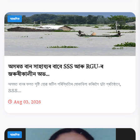
আঞ্চলিক
অসমত বান সাহায্যৰ বাবে SSS আৰু RGU-ৰ
জৰুৰীকালীন অভ...
অসমত বানৰ ফলত সৃষ্টি হোৱা জটিল পৰিস্থিতিৰ মোকাবিলা কৰিবলৈ দুটা প্ৰতিষ্ঠানে,
SSS...
Aug 03, 2026
আঞ্চলিক