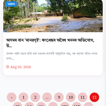
আঞ্চলিক
অসমৰ বান 'মানৱসৃষ্ট': কংগ্ৰেছৰ অবৈধ খননৰ অভিযোগ,
উ...
অসমত প্ৰতি বছৰে আহি থকা ভয়ংকৰ বানপানী প্ৰাকৃতিক নহয়, বৰং ব্যাপক অবৈধ খননৰ
ফলত...
Aug 03, 2026
‹
1
2
...
9
10
11
12