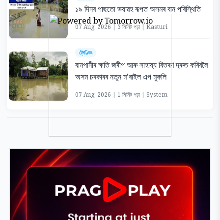
১৯ দিনৰ পাছতো ভয়াৱহ ৰূপত অসমৰ বান পৰিস্থিতি
07 Aug, 2026 | 3 মিনিট পঢ়া | Kasturi
ট্ৰেণ্ডিং
বানপানীৰ ক্ষতি জৰীপ আৰু সাহায্য বিতৰণ দ্ৰুত কৰিবলৈ
অসম চৰকাৰৰ নতুন ম'বাইল এপ মুকলি
07 Aug, 2026 | 1 মিনিট পঢ়া | System