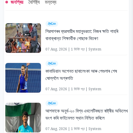
জনপ্ৰিয়
বৈশিষ্ট্য
মন্তব্য
ট্ৰেণ্ডিং
শিৱসাগৰৰ ব্যৱসায়ীৰ মহানুভৱতা: নিজৰ ক্ষতি পাহৰি
বানাক্ৰান্ত শিক্ষাৰ্থীক পোছাক বিতৰণ
07 Aug, 2026 | 1 মিনিট পঢ়া | System
ট্ৰেণ্ডিং
কানাডিয়ান অপেনত ছাবালেংকা আৰু পেগুলাৰ শেষ
ষোল্ললৈ অগ্ৰগতি
07 Aug, 2026 | 1 মিনিট পঢ়া | System
ট্ৰেণ্ডিং
আশফাকে অনুৰ্ধ-২০ বিশ্ব এথলেটিকছত ৰাষ্ট্ৰীয় অভিলেখ
ভংগ কৰি ফাইনেলত স্থান নিশ্চিত কৰিলে
07 Aug, 2026 | 1 মিনিট পঢ়া | System