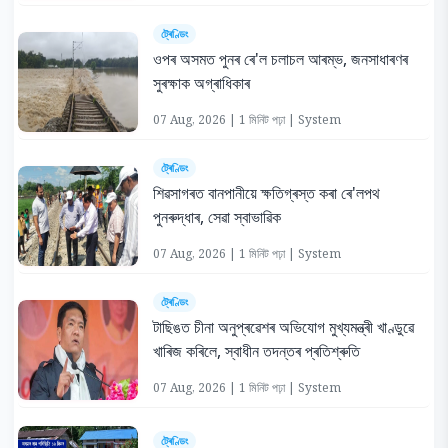
ট্ৰেণ্ডিং
ওপৰ অসমত পুনৰ ৰে'ল চলাচল আৰম্ভ, জনসাধাৰণৰ
সুৰক্ষাক অগ্ৰাধিকাৰ
07 Aug, 2026 | 1 মিনিট পঢ়া | System
ট্ৰেণ্ডিং
শিৱসাগৰত বানপানীয়ে ক্ষতিগ্ৰস্ত কৰা ৰে'লপথ
পুনৰুদ্ধাৰ, সেৱা স্বাভাৱিক
07 Aug, 2026 | 1 মিনিট পঢ়া | System
ট্ৰেণ্ডিং
টাছিঙত চীনা অনুপ্ৰৱেশৰ অভিযোগ মুখ্যমন্ত্ৰী খাণ্ডুৱে
খাৰিজ কৰিলে, স্বাধীন তদন্তৰ প্ৰতিশ্ৰুতি
07 Aug, 2026 | 1 মিনিট পঢ়া | System
ট্ৰেণ্ডিং