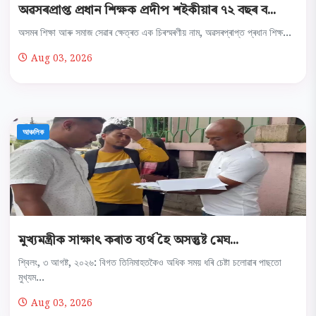
অৱসৰপ্ৰাপ্ত প্ৰধান শিক্ষক প্ৰদীপ শইকীয়াৰ ৭২ বছৰ ব...
অসমৰ শিক্ষা আৰু সমাজ সেৱাৰ ক্ষেত্ৰত এক চিৰস্মৰণীয় নাম, অৱসৰপ্ৰাপ্ত প্ৰধান শিক্ষ...
Aug 03, 2026
আঞ্চলিক
মুখ্যমন্ত্ৰীক সাক্ষাৎ কৰাত ব্যৰ্থ হৈ অসন্তুষ্ট মেঘ...
শ্বিলং, ৩ আগষ্ট, ২০২৬: বিগত তিনিমাহতকৈও অধিক সময় ধৰি চেষ্টা চলোৱাৰ পাছতো
মুখ্যম...
Aug 03, 2026