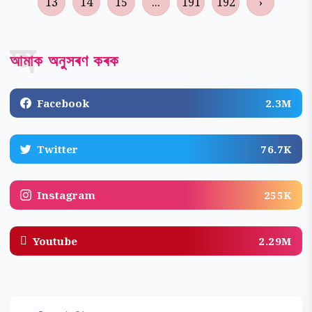
13
14
15
...
191
192
›
অ
আমাক অনুসৰণ কৰক
Facebook
2.3M
Twitter
76.7K
Instagram
255K
Youtube
2.29M