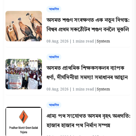
আঞ্চলিক
অসমত শগুণ সংৰক্ষণত এক নতুন দিগন্ত:
বিশ্বৰ প্ৰথম সৰুঠোঁটৰ শগুণ বনলৈ মুকলি
08 Aug, 2026 | 1 mins read |
System
আঞ্চলিক
অসমত প্ৰাথমিক শিক্ষকসকলৰ ব্যাপক
ধৰ্ণা, দীৰ্ঘদিনীয়া সমস্যা সমাধানৰ আহ্বান
08 Aug, 2026 | 1 mins read |
System
আঞ্চলিক
গ্ৰাম্য পথ সংযোগত অসমৰ বৃহৎ অগ্ৰগতি:
হাজাৰ হাজাৰ পথ নিৰ্মাণ সম্পন্ন