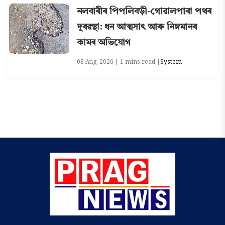
নলবাৰীৰ পিপলিবড়ী-গোৱালপাৰা পথৰ
দুৰৱস্থা: ধন আত্মসাৎ আৰু নিম্নমানৰ
কামৰ অভিযোগ
08 Aug, 2026 | 1 mins read |
System