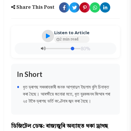
Share This Post
Listen to Article
2 min read
80%
In Short
ধৃত ড্ৰাগছ সৰবৰাহকাৰী জনক আশ্বাদুল ইছলাম বুলি চিনাক্ত
কৰা হৈছে। আৰক্ষীয়ে জনোৱা মতে, ধৃত যুৱকজনৰ জিম্মাৰ পৰা
২৫ টাকৈ ড্ৰাগছ ভৰ্তি কণ্টেনাৰ জব্দ কৰা হৈছে।
ডিজিটেল ডেস্ক: ৰাজ্যজুৰি অব্যাহত থকা ড্ৰাগছ