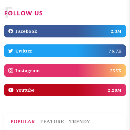
F
FOLLOW US
Facebook
2.3M
Twitter
76.7K
Instagram
255K
Youtube
2.29M
POPULAR
FEATURE
TRENDY