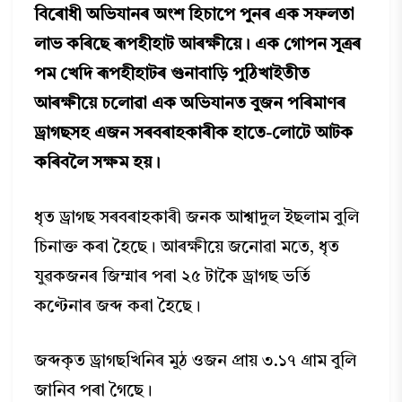
বিৰোধী অভিযানৰ অংশ হিচাপে পুনৰ এক সফলতা
লাভ কৰিছে ৰূপহীহাট আৰক্ষীয়ে। এক গোপন সূত্ৰৰ
পম খেদি ৰূপহীহাটৰ গুনাবাড়ি পুঠিখাইতীত
আৰক্ষীয়ে চলোৱা এক অভিযানত বুজন পৰিমাণৰ
ড্ৰাগছসহ এজন সৰবৰাহকাৰীক হাতে-লোটে আটক
কৰিবলৈ সক্ষম হয়।
ধৃত ড্ৰাগছ সৰবৰাহকাৰী জনক আশ্বাদুল ইছলাম বুলি
চিনাক্ত কৰা হৈছে। আৰক্ষীয়ে জনোৱা মতে, ধৃত
যুৱকজনৰ জিম্মাৰ পৰা ২৫ টাকৈ ড্ৰাগছ ভৰ্তি
কণ্টেনাৰ জব্দ কৰা হৈছে।
জব্দকৃত ড্ৰাগছখিনিৰ মুঠ ওজন প্ৰায় ৩.১৭ গ্ৰাম বুলি
জানিব পৰা গৈছে।