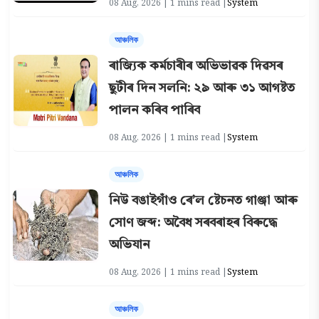
08 Aug, 2026 | 1 mins read |
System
আঞ্চলিক
ৰাজ্যিক কৰ্মচাৰীৰ অভিভাৱক দিৱসৰ
ছুটীৰ দিন সলনি: ২৯ আৰু ৩১ আগষ্টত
পালন কৰিব পাৰিব
08 Aug, 2026 | 1 mins read |
System
আঞ্চলিক
নিউ বঙাইগাঁও ৰে’ল ষ্টেচনত গাঞ্জা আৰু
সোণ জব্দ: অবৈধ সৰবৰাহৰ বিৰুদ্ধে
অভিযান
08 Aug, 2026 | 1 mins read |
System
আঞ্চলিক