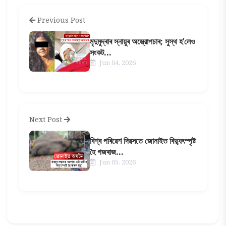
Previous Post
মৃদুমুদ্ৰাৰ স্নায়ুৰ অস্ত্রোপচাৰ; সুস্থ হ’লেও
সংকট...
Jun 04, 2026
Next Post
বিশ্ব পৰিৱেশ দিৱসতে জোনাইত বিদ্যুৎস্পৃষ্ট
হৈ গজৰাজ...
Jun 05, 2026