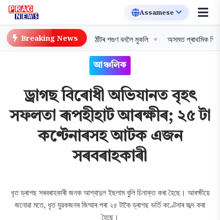
Breaking News
তুন দিগন্ত: বিশ্বৰ প্ৰথম সৰুঠোঁটৰ শগুণ বনলৈ মুকলি
অসমত প্ৰাথমিক শিক্ষকসকলৰ 
আঞ্চলিক
ড্ৰাগছ বিৰোধী অভিযানত বৃহৎ
সফলতা ৰূপহীহাট আৰক্ষীৰ; ২৫ টা
কণ্টেনাৰসহ আটক এজন
সৰবৰাহকাৰী
ধৃত ড্ৰাগছ সৰবৰাহকাৰী জনক আশ্বাদুল ইছলাম বুলি চিনাক্ত কৰা হৈছে। আৰক্ষীয়ে
জনোৱা মতে, ধৃত যুৱকজনৰ জিম্মাৰ পৰা ২৫ টাকৈ ড্ৰাগছ ভৰ্তি কণ্টেনাৰ জব্দ কৰা
হৈছে।