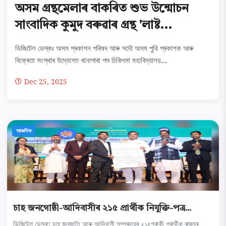
অসম গ্ৰন্থমেলাৰ বাকৰিত শুভ উন্মোচন
সাংবাদিক কুমুদ বৰুৱাৰ গ্ৰন্থ 'লাষ্ট...
ডিজিটেল ডেস্কঃ অসম প্ৰকাশন পৰিষদ আৰু সদৌ অসম পু্থি প্ৰকাশক আৰু
বিক্ৰেতা সংস্থাৰ উদ্যোগত খানাপাৰা পশু চিকিৎসা মহাবিদ্যালয়...
Dec 25, 2025
আঞ্চলিক
চাহ জনগোষ্ঠী-আদিবাসীৰ ২১৫ প্ৰাৰ্থীক নিযুক্তি-পত্ৰ...
ডিজিটেল ডেস্ক: চাহ জনজাতি আৰু আদিবাসী সম্প্ৰদায়ৰ ২১৫গৰাকী প্ৰাৰ্থীক ৰাজ্যৰ