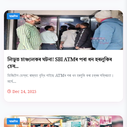
আঞ্চলিক
লিডুত চাঞ্চ্যলকৰ ঘটনা! SBI ATMৰ পৰা ধন হৰলুকিৰ
চেষ...
ডিজিটেল ডেস্ক: ৰাজ্যত বৃদ্ধি পাইছে ATMৰ পৰা ধন হৰলুকি কৰা চক্ৰৰ সক্ৰিয়তা।
মাৰ্ঘে...
Dec 24, 2025
আঞ্চলিক