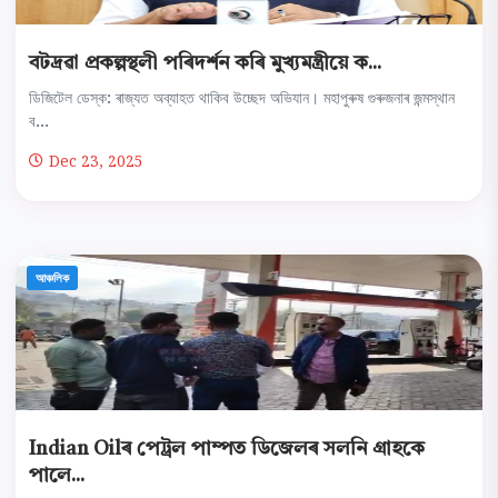
বটদ্ৰৱা প্ৰকল্পস্থলী পৰিদৰ্শন কৰি মুখ্যমন্ত্ৰীয়ে ক...
ডিজিটেল ডেস্ক: ৰাজ্যত অব্যাহত থাকিব উচ্ছেদ অভিযান। মহাপুৰুষ গুৰুজনাৰ জন্মস্থান
ব...
Dec 23, 2025
আঞ্চলিক
Indian Oilৰ পেট্ৰল পাম্পত ডিজেলৰ সলনি গ্ৰাহকে
পালে...