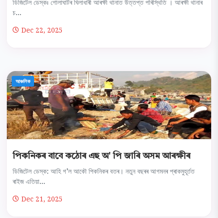
ডিজিটেল ডেস্কঃ গোলাঘাটৰ ঘিলাধাৰী আৰক্ষী থানাত উত্তপ্ত পৰিস্থিতি । আৰক্ষী থানাৰ
চ...
Dec 22, 2025
আঞ্চলিক
পিকনিকৰ বাবে কঠোৰ এছ অ' পি জাৰি অসম আৰক্ষীৰ
ডিজিটেল ডেস্ক: আহি গ'ল আকৌ পিকনিকৰ বতৰ। নতুন বছৰৰ আগমনৰ প্ৰাকমুহূৰ্তত
ৰাইজ এতিয়া...
Dec 21, 2025