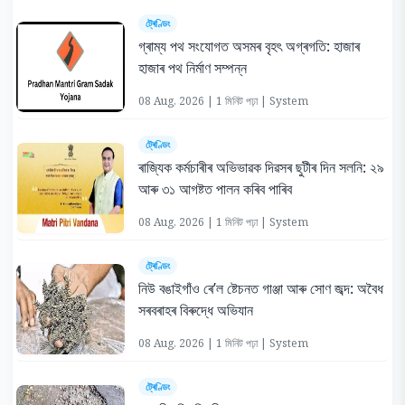
ট্ৰেণ্ডিং
গ্ৰাম্য পথ সংযোগত অসমৰ বৃহৎ অগ্ৰগতি: হাজাৰ
হাজাৰ পথ নিৰ্মাণ সম্পন্ন
08 Aug, 2026 | 1 মিনিট পঢ়া | System
ট্ৰেণ্ডিং
ৰাজ্যিক কৰ্মচাৰীৰ অভিভাৱক দিৱসৰ ছুটীৰ দিন সলনি: ২৯
আৰু ৩১ আগষ্টত পালন কৰিব পাৰিব
08 Aug, 2026 | 1 মিনিট পঢ়া | System
ট্ৰেণ্ডিং
নিউ বঙাইগাঁও ৰে’ল ষ্টেচনত গাঞ্জা আৰু সোণ জব্দ: অবৈধ
সৰবৰাহৰ বিৰুদ্ধে অভিযান
08 Aug, 2026 | 1 মিনিট পঢ়া | System
ট্ৰেণ্ডিং