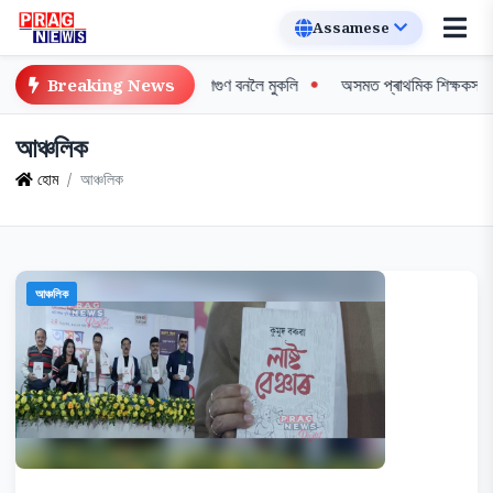
িশ্বৰ প্ৰথম সৰুঠোঁটৰ শগুণ বনলৈ মুকলি
অসমত প্ৰাথমিক শিক্ষকসকলৰ ব্যাপক ধৰ্ণা, 
Breaking News
আঞ্চলিক
হোম
আঞ্চলিক
আঞ্চলিক