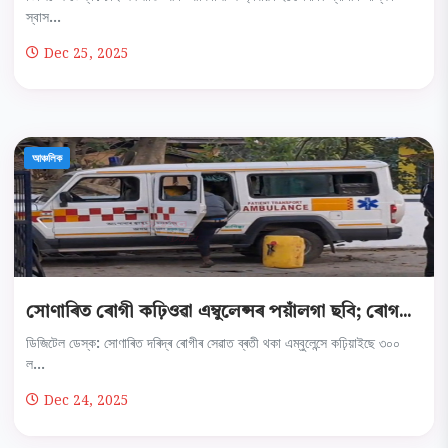
স্বাস...
Dec 25, 2025
আঞ্চলিক
সোণাৰিত ৰোগী কঢ়িওৱা এম্বুলেন্সৰ পয়াঁলগা ছবি; ৰোগ...
ডিজিটেল ডেস্ক: সোণাৰিত দৰিদ্ৰ ৰোগীৰ সেৱাত ব্ৰতী থকা এম্বুলেন্সে কঢ়িয়াইছে ৩০০
ল...
Dec 24, 2025