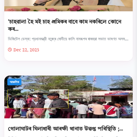
'চাহৱালা হৈ মই চাহ শ্ৰমিকৰ বাবে কাম নকৰিলে কোনে
কৰ...
ডিজিটেল ডেস্ক: প্রধানমন্ত্রী নৰেন্দ্ৰ মোদীয়ে কালি নামৰূপৰ ৰাজহুৱা সভাত ভাষণত অসম...
Dec 22, 2025
আঞ্চলিক
গোলাঘাটৰ ঘিলাধাৰী আৰক্ষী থানাত উত্তপ্ত পৰিস্থিতি ;...