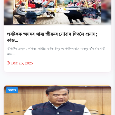
পৰ্যটকক অসমৰ গ্ৰাম্য জীৱনৰ সোৱাদ দিবলৈ প্ৰয়াস;
কাজ...
ডিজিটেল ডেস্ক : কাজিৰঙা জাতীয় অর্কিড উদ্যানত পৰ্যটকৰ বাবে আৰম্ভ হ'ল ম'হ গাড়ী
আৰু...
Dec 23, 2025
আঞ্চলিক