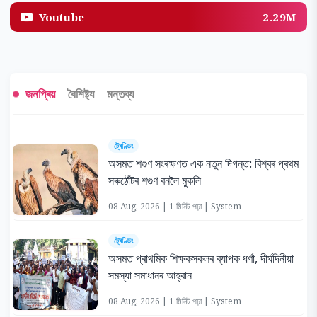
Youtube
2.29M
জনপ্ৰিয়
বৈশিষ্ট্য
মন্তব্য
ট্ৰেণ্ডিং
অসমত শগুণ সংৰক্ষণত এক নতুন দিগন্ত: বিশ্বৰ প্ৰথম
সৰুঠোঁটৰ শগুণ বনলৈ মুকলি
08 Aug, 2026 | 1 মিনিট পঢ়া | System
ট্ৰেণ্ডিং
অসমত প্ৰাথমিক শিক্ষকসকলৰ ব্যাপক ধৰ্ণা, দীৰ্ঘদিনীয়া
সমস্যা সমাধানৰ আহ্বান
08 Aug, 2026 | 1 মিনিট পঢ়া | System