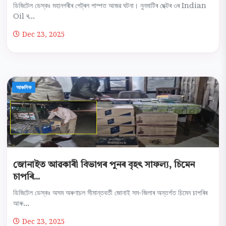
ডিজিটেল ডেস্কঃ মহানগৰীৰ পেট্ৰল পাম্পত আজৱ ঘটনা। নুনমাটিৰ ছেক্টৰ ৩ৰ Indian
Oil ৰ...
Dec 23, 2025
আঞ্চলিক
জোনাইত আৱকাৰী বিভাগৰ পুনৰ বৃহৎ সাফল্য, চিমেন
চাপৰি...
ডিজিটেল ডেস্কঃ অসম অৰুণাচল সীমান্তবৰ্তী জোনাই সম-জিলাৰ অন্তৰ্গত চিমেন চাপৰিৰ
আৰু...
Dec 23, 2025