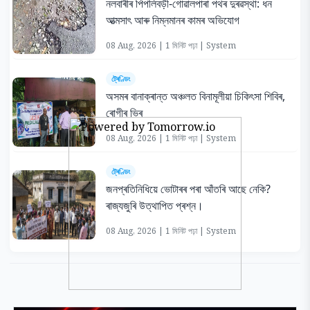
নলবাৰীৰ পিপলিবড়ী-গোৱালপাৰা পথৰ দুৰৱস্থা: ধন
আত্মসাৎ আৰু নিম্নমানৰ কামৰ অভিযোগ
08 Aug, 2026 | 1 মিনিট পঢ়া | System
ট্ৰেণ্ডিং
অসমৰ বানাক্ৰান্ত অঞ্চলত বিনামূলীয়া চিকিৎসা শিবিৰ,
ৰোগীৰ ভিৰ
08 Aug, 2026 | 1 মিনিট পঢ়া | System
ট্ৰেণ্ডিং
জনপ্ৰতিনিধিয়ে ভোটাৰৰ পৰা আঁতৰি আছে নেকি?
ৰাজ্যজুৰি উত্থাপিত প্ৰশ্ন।
08 Aug, 2026 | 1 মিনিট পঢ়া | System