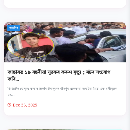
আঞ্চলিক
কাছাৰত ১৯ বছৰীয়া যুৱকৰ কৰুণ মৃত্যু ; মটৰ সংযোগ
কৰি...
ডিজিটেল ডেস্কঃ কাছাৰ জিলাৰ উধাৰবন্দৰ খাসপুৰ এলেকাত সংঘটিত হৈছে এক মৰ্মান্তিক
দুৰ...
Dec 23, 2025