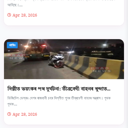
আহিছে।...
Apr 28, 2026
ৰাষ্ট্ৰীয়
দিল্লীত ভয়ংকৰ পথ দুৰ্ঘটনা: তীব্ৰবেগী বাহনৰ খুন্দাত...
ডিজিটেল ডেস্কঃ দেশৰ ৰাজধানী চহৰ দিল্লীত পুনৰ তীব্ৰবেগী বাহনৰ সন্ত্ৰাস। পৃথক
পৃথক...
Apr 28, 2026