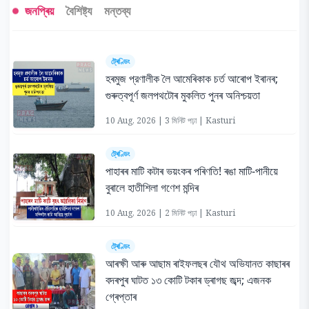
জনপ্ৰিয়
বৈশিষ্ট্য
মন্তব্য
ট্ৰেণ্ডিং
হৰমুজ প্রণালীক লৈ আমেৰিকাক চৰ্ত আৰোপ ইৰানৰ;
গুৰুত্বপূৰ্ণ জলপথটোৰ মুকলিত পুনৰ অনিশ্চয়তা
10 Aug, 2026 | 3 মিনিট পঢ়া | Kasturi
ট্ৰেণ্ডিং
পাহাৰৰ মাটি কটাৰ ভয়ংকৰ পৰিণতি! ৰঙা মাটি-পানীয়ে
বুৰালে হাতীশিলা গণেশ মন্দিৰ
10 Aug, 2026 | 2 মিনিট পঢ়া | Kasturi
ট্ৰেণ্ডিং
আৰক্ষী আৰু আছাম ৰাইফলছৰ যৌথ অভিযানত কাছাৰৰ
বদৰপুৰ ঘাটত ১৩ কোটি টকাৰ ড্ৰাগছ জব্দ; এজনক
গ্ৰেপ্তাৰ