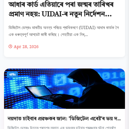
আধাৰ কাৰ্ড এতিয়াৰে পৰা জন্মৰ তাৰিখৰ
প্ৰমাণ নহয়: UIDAI-ৰ নতুন নিৰ্দেশন...
ডিজিটেল ডেস্কঃ ভাৰতীয় অনন্য পৰিচয় প্ৰাধিকৰণে (UIDAI) আধাৰ কাৰ্ডক লৈ
এক গুৰুত্বপূৰ্ণ আপডেট জাৰী কৰিছে। শেহতীয়া এক নিৰ্...
Apr 28, 2026
ৰাষ্ট্ৰীয়
নয়দাত চাইবাৰ প্ৰৱঞ্চকৰ জাল: 'ডিজিটেল এৰেষ্ট'ৰ ভয় দ...
ডিজিটেল ডেস্কঃ উত্তৰ প্ৰদেশৰ নয়দাত এক ভয়ংকৰ চাইবাৰ প্ৰৱঞ্চনাৰ ঘটনা পোহৰলৈ