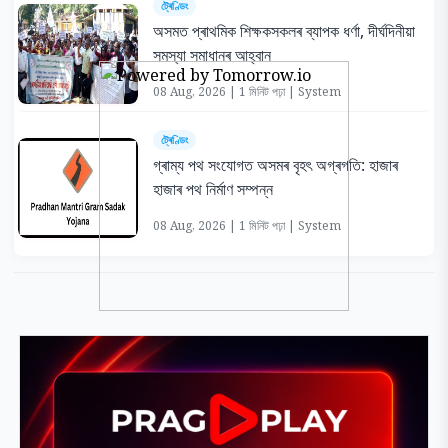
ট্ৰেণ্ডিং
অসমত প্ৰাথমিক শিক্ষকসকলৰ ব্যাপক ধৰ্ণা, দীৰ্ঘদিনীয়া
সমস্যা সমাধানৰ আহ্বান
08 Aug, 2026 | 1 মিনিট পঢ়া | System
ট্ৰেণ্ডিং
গ্ৰাম্য পথ সংযোগত অসমৰ বৃহৎ অগ্ৰগতি: হাজাৰ
হাজাৰ পথ নিৰ্মাণ সম্পন্ন
08 Aug, 2026 | 1 মিনিট পঢ়া | System