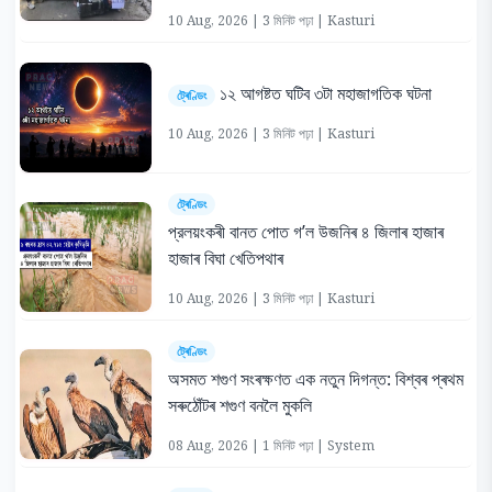
10 Aug, 2026 | 3 মিনিট পঢ়া | Kasturi
১২ আগষ্টত ঘটিব ৩টা মহাজাগতিক ঘটনা
ট্ৰেণ্ডিং
10 Aug, 2026 | 3 মিনিট পঢ়া | Kasturi
ট্ৰেণ্ডিং
প্রলয়ংকৰী বানত পোত গ’ল উজনিৰ ৪ জিলাৰ হাজাৰ
হাজাৰ বিঘা খেতিপথাৰ
10 Aug, 2026 | 3 মিনিট পঢ়া | Kasturi
ট্ৰেণ্ডিং
অসমত শগুণ সংৰক্ষণত এক নতুন দিগন্ত: বিশ্বৰ প্ৰথম
সৰুঠোঁটৰ শগুণ বনলৈ মুকলি
08 Aug, 2026 | 1 মিনিট পঢ়া | System