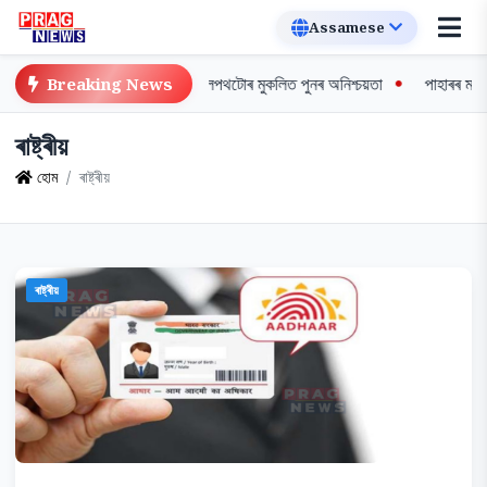
প ইৰানৰ; গুৰুত্বপূৰ্ণ জলপথটোৰ মুকলিত পুনৰ অনিশ্চয়তা
পাহাৰৰ মাটি কটাৰ ভয়ংকৰ 
Breaking News
ৰাষ্ট্ৰীয়
হোম
ৰাষ্ট্ৰীয়
ৰাষ্ট্ৰীয়