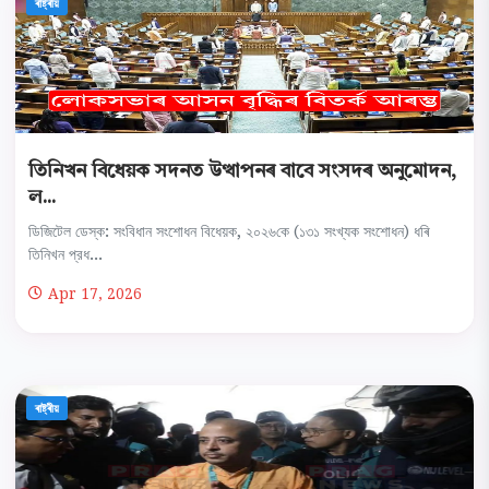
ৰাষ্ট্ৰীয়
তিনিখন বিধেয়ক সদনত উত্থাপনৰ বাবে সংসদৰ অনুমোদন,
ল...
ডিজিটেল ডেস্ক: সংবিধান সংশোধন বিধেয়ক, ২০২৬কে (১৩১ সংখ্যক সংশোধন) ধৰি
তিনিখন প্রধ...
Apr 17, 2026
ৰাষ্ট্ৰীয়