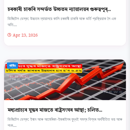
চৰকাৰী চাকৰি সন্দৰ্ভত উচ্চতম ন্যায়ালয়ৰ গুৰুত্বপূৰ্...
ডিজিটেল ডেস্ক: উচ্চতম ন্যায়ালয়ে কালি চৰকাৰী চাকৰি আৰু ভর্তি প্রক্রিয়াক লৈ এক
অতি...
Apr 23, 2026
ৰাষ্ট্ৰীয়
মধ্যপ্রাচ্যৰ যুদ্ধৰ মাজতে ৰাষ্ট্ৰসংঘৰ আস্থা; চলিত...
ডিজিটেল ডেস্ক: ইৰান আৰু আমেৰিকা-ইজৰাইলৰ যুদ্ধই সমগ্ৰ বিশ্বৰ অর্থনীতিত ভয় আৰু
শংক...