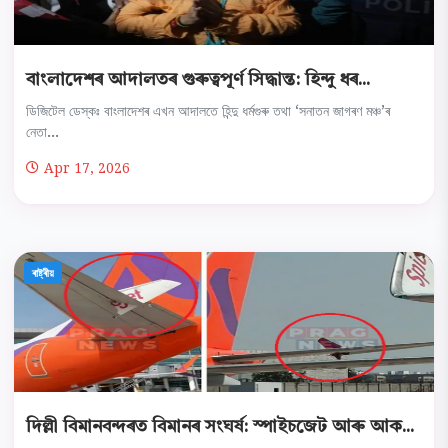
বাংলাদেশৰ আদালতৰ গুৰুত্বপূৰ্ণ সিদ্ধান্ত: হিন্দু ধৰ...
ডিজিটেল ডেস্কঃ বাংলাদেশৰ এখন আদালতে হিন্দু ধৰ্মগুৰু তথা ‘সনাতন জাগৰণ মঞ্চ’ৰ
নেতা...
Apr 17, 2026
ৰাষ্ট্ৰীয়
দিল্লী বিমানবন্দৰত বিমানৰ সংঘৰ্ষ: স্পাইচজেট আৰু আক...