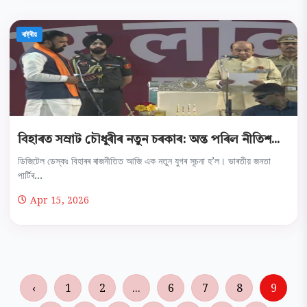
ৰাষ্ট্ৰীয়
বিহাৰত সম্ৰাট চৌধুৰীৰ নতুন চৰকাৰ: অন্ত পৰিল নীতিশ...
ডিজিটেল ডেস্কঃ বিহাৰৰ ৰাজনীতিত আজি এক নতুন যুগৰ সূচনা হ’ল। ভাৰতীয় জনতা
পাৰ্টিৰ...
Apr 15, 2026
‹
1
2
...
6
7
8
9