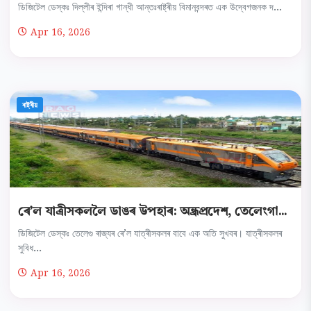
ডিজিটেল ডেস্কঃ দিল্লীৰ ইন্দিৰা গান্ধী আন্তঃৰাষ্ট্ৰীয় বিমানবন্দৰত এক উদ্বেগজনক দ...
Apr 16, 2026
ৰাষ্ট্ৰীয়
ৰে’ল যাত্ৰীসকললৈ ডাঙৰ উপহাৰ: অন্ধ্ৰপ্ৰদেশ, তেলেংগা...
ডিজিটেল ডেস্কঃ তেলেগু ৰাজ্যৰ ৰে’ল যাত্ৰীসকলৰ বাবে এক অতি সুখবৰ। যাত্ৰীসকলৰ
সুবিধ...
Apr 16, 2026