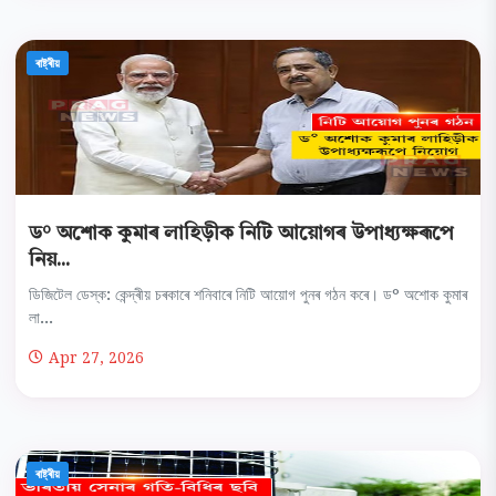
ৰাষ্ট্ৰীয়
ড° অশোক কুমাৰ লাহিড়ীক নিটি আয়োগৰ উপাধ্যক্ষৰূপে
নিয়...
ডিজিটেল ডেস্ক: কেন্দ্ৰীয় চৰকাৰে শনিবাৰে নিটি আয়োগ পুনৰ গঠন কৰে। ড° অশোক কুমাৰ
লা...
Apr 27, 2026
ৰাষ্ট্ৰীয়