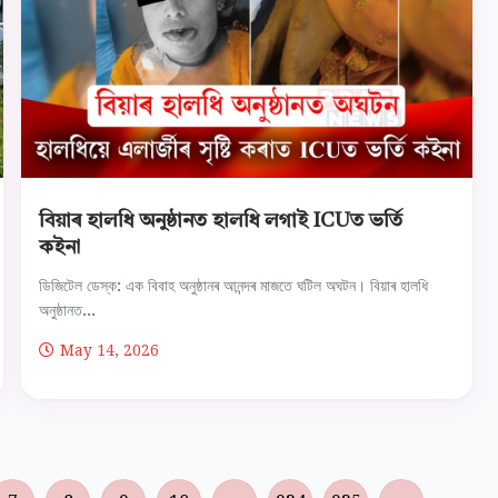
বিয়াৰ হালধি অনুষ্ঠানত হালধি লগাই ICUত ভৰ্তি
কইনা
ডিজিটেল ডেস্ক: এক বিবাহ অনুষ্ঠানৰ আনন্দৰ মাজতে ঘটিল অঘটন। বিয়াৰ হালধি
অনুষ্ঠানত...
May 14, 2026