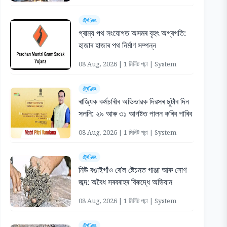
ট্ৰেণ্ডিং
গ্ৰাম্য পথ সংযোগত অসমৰ বৃহৎ অগ্ৰগতি:
হাজাৰ হাজাৰ পথ নিৰ্মাণ সম্পন্ন
08 Aug, 2026 | 1 মিনিট পঢ়া | System
ট্ৰেণ্ডিং
ৰাজ্যিক কৰ্মচাৰীৰ অভিভাৱক দিৱসৰ ছুটীৰ দিন
সলনি: ২৯ আৰু ৩১ আগষ্টত পালন কৰিব পাৰিব
08 Aug, 2026 | 1 মিনিট পঢ়া | System
ট্ৰেণ্ডিং
নিউ বঙাইগাঁও ৰে’ল ষ্টেচনত গাঞ্জা আৰু সোণ
জব্দ: অবৈধ সৰবৰাহৰ বিৰুদ্ধে অভিযান
08 Aug, 2026 | 1 মিনিট পঢ়া | System
ট্ৰেণ্ডিং