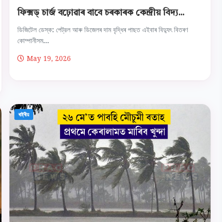
ফিক্সড্ চাৰ্জ বঢ়োৱাৰ বাবে চৰকাৰক কেন্দ্ৰীয় বিদ্য...
ডিজিটেল ডেস্ক: পেট্রল আৰু ডিজেলৰ দাম বৃদ্ধিৰ পাছত এইবাৰ বিদ্যুৎ বিতৰণ
কোম্পানীসম...
May 19, 2026
ৰাষ্ট্ৰীয়