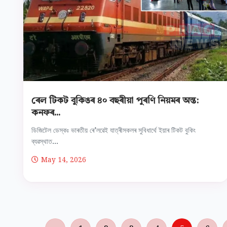
ৰেল টিকট বুকিঙৰ ৪০ বছৰীয়া পুৰণি নিয়মৰ অন্ত:
কনফৰ...
ডিজিটেল ডেস্কঃ ভাৰতীয় ৰে'লৱেই যাত্ৰীসকলৰ সুবিধাৰ্থে ইয়াৰ টিকট বুকিং
ব্যৱস্থাত...
May 14, 2026