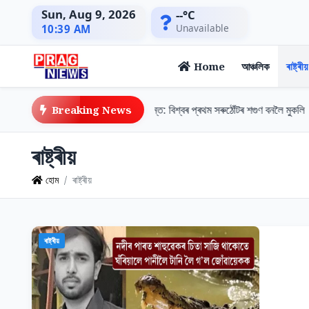
Sun, Aug 9, 2026
--°C
Unavailable
10:39 AM
Home
আঞ্চলিক
ৰাষ্ট্ৰীয়
 শগুণ সংৰক্ষণত এক নতুন দিগন্ত: বিশ্বৰ প্ৰথম সৰুঠোঁটৰ শগুণ বনলৈ মুকলি
অ
Breaking News
ৰাষ্ট্ৰীয়
হোম
ৰাষ্ট্ৰীয়
ৰাষ্ট্ৰীয়