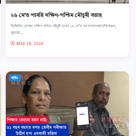
২৬ মে’ত পাবহি দক্ষিণ-পশ্চিম মৌচুমী বতাহ
ডিজিটেল ডেস্ক: দক্ষিণ-পশ্চিম মৌচুমী বতাহ ১৬ মে'ত বংগোপসাগৰৰ দক্ষিণাঞ্চল,
আন্দামা...
May 18, 2026
ৰাষ্ট্ৰীয়