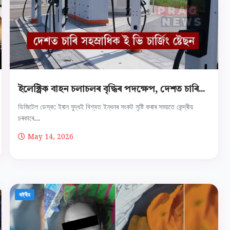
ইলেক্ট্রিক বাহন চলাচলৰ বৃদ্ধিৰ পদক্ষেপ, দেশত চাৰি...
ডিজিটেল ডেস্ক: ইৰান যুদ্ধই বিশ্বত ইন্ধনৰ সংকট সৃষ্টি কৰাৰ সময়তে কেন্দ্ৰীয়
চৰকাৰে...
May 14, 2026
ৰাষ্ট্ৰীয়