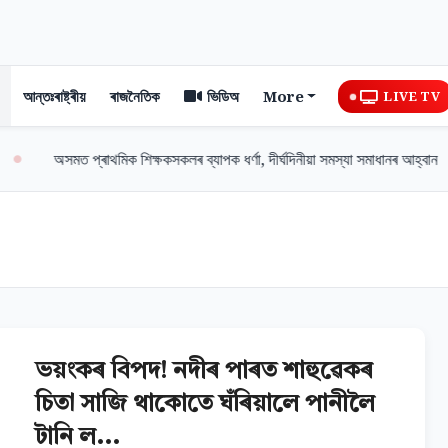
আন্তঃৰাষ্ট্ৰীয়
ৰাজনৈতিক
ভিডিঅ
More
LIVE TV
সমত প্ৰাথমিক শিক্ষকসকলৰ ব্যাপক ধৰ্ণা, দীৰ্ঘদিনীয়া সমস্যা সমাধানৰ আহ্বান
গ
ভয়ংকৰ বিপদ! নদীৰ পাৰত শাহুৱেকৰ
চিতা সাজি থাকোতে ঘঁৰিয়ালে পানীলৈ
টানি ল...