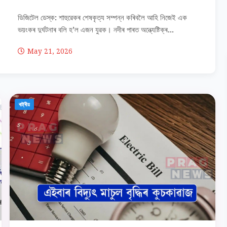
ডিজিটেল ডেস্ক: শাহুৱেকৰ শেষকৃত্য সম্পন্ন কৰিবলৈ আহি নিজেই এক
ভয়ংকৰ দুৰ্ঘটনাৰ বলি হ’ল এজন যুৱক। নদীৰ পাৰত অন্ত্যেষ্টিক্ৰ...
May 21, 2026
ৰাষ্ট্ৰীয়