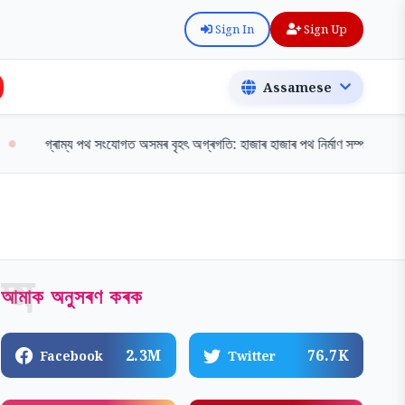
Sign In
Sign Up
্ৰাম্য পথ সংযোগত অসমৰ বৃহৎ অগ্ৰগতি: হাজাৰ হাজাৰ পথ নিৰ্মাণ সম্পন্ন
ৰাজ্য
অ
আমাক অনুসৰণ কৰক
2.3M
76.7K
Facebook
Twitter