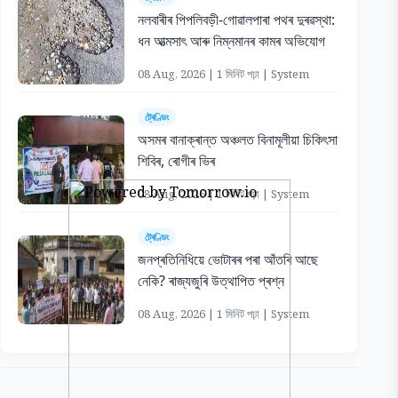
নলবাৰীৰ পিপলিবড়ী-গোৱালপাৰা পথৰ দুৰৱস্থা:
ধন আত্মসাৎ আৰু নিম্নমানৰ কামৰ অভিযোগ
08 Aug, 2026 | 1 মিনিট পঢ়া | System
ট্ৰেণ্ডিং
অসমৰ বানাক্ৰান্ত অঞ্চলত বিনামূলীয়া চিকিৎসা
শিবিৰ, ৰোগীৰ ভিৰ
08 Aug, 2026 | 1 মিনিট পঢ়া | System
ট্ৰেণ্ডিং
জনপ্ৰতিনিধিয়ে ভোটাৰৰ পৰা আঁতৰি আছে
নেকি? ৰাজ্যজুৰি উত্থাপিত প্ৰশ্ন।
08 Aug, 2026 | 1 মিনিট পঢ়া | System