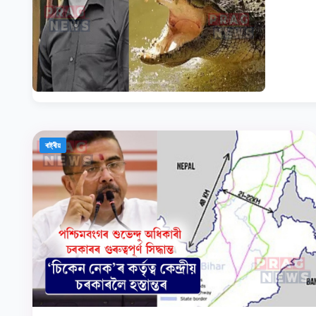
ৰাষ্ট্ৰীয়