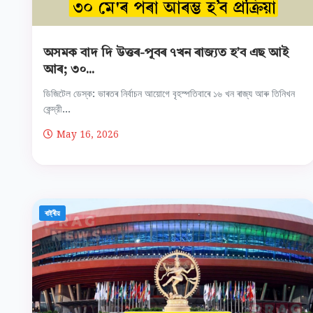
অসমক বাদ দি উত্তৰ-পূবৰ ৭খন ৰাজ্যত হ’ব এছ আই
আৰ; ৩০...
ডিজিটেল ডেস্ক: ভাৰতৰ নিৰ্বাচন আয়োগে বৃহস্পতিবাৰে ১৬ খন ৰাজ্য আৰু তিনিখন
কেন্দ্রী...
May 16, 2026
ৰাষ্ট্ৰীয়