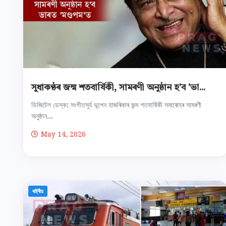
সুধাকণ্ঠৰ জন্ম শতবার্ষিকী, সামৰণী অনুষ্ঠান হ'ব 'ভা...
ডিজিটেল ডেস্ক: সংগীতসূর্য ভূপেন হাজৰিকাৰ জন্ম শতবার্ষিকী সমাৰোহৰ সামৰণী
অনুষ্ঠান...
May 14, 2026
ৰাষ্ট্ৰীয়