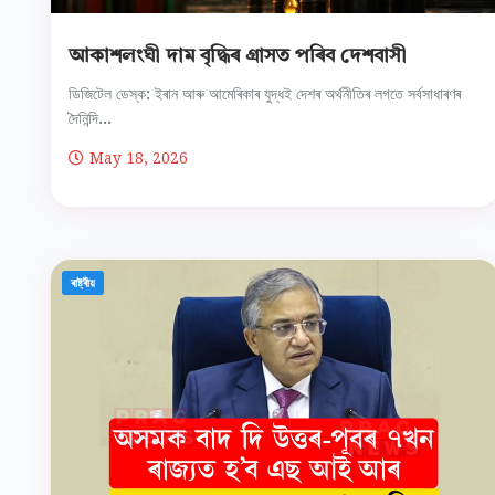
আকাশলংঘী দাম বৃদ্ধিৰ গ্ৰাসত পৰিব দেশবাসী
ডিজিটেল ডেস্ক: ইৰান আৰু আমেৰিকাৰ যুদ্ধই দেশৰ অৰ্থনীতিৰ লগতে সৰ্বসাধাৰণৰ
দৈনিন্দি...
May 18, 2026
ৰাষ্ট্ৰীয়