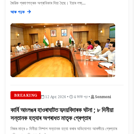
জৈৱিক প্ৰমাণপত্ৰক অগ্ৰাধিকাৰ দিয়া হৈছে। ইয়াৰ লক্ষ্...
আৰু পঢ়ক
BREAKING
12 Apr, 2026 •
4 মিনিট পঢ়া •
Sonmoni
কাৰ্বি আংলঙৰ হাওৰাঘাটত হৃদয়বিদাৰক ঘটনা ; ৮ দিনীয়া
সন্তানক হত্যাৰ অপৰাধত মাতৃক গ্ৰেপ্তাৰ
নিজৰ মাত্ৰ ৮ দিনীয়া নিষ্পাপ সন্তানক হত্যা কৰাৰ অভিযোগত আৰক্ষীয়ে গ্ৰেপ্তাৰ