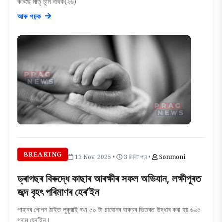
কৰিছে মাতৃ চুমি নাথক(২৬)
আৰু পঢ়ক
BREAKING
13 Nov, 2025 •
3 মিনিট পঢ়া •
Sonmoni
ড্ৰাগছৰ বিৰুদ্ধে কাছাৰ আৰক্ষীৰ সফল অভিযান, লক্ষীপুৰত
জব্দ বৃহৎ পৰিমাণৰ হেৰ’ইন
পাহাৰৰ গোপন ঠাইত লুকুৱাই ৰখা ৫০ টা চাবোনৰ বাকচৰ ভিতৰত উদ্ধাৰ কৰা হয় ৬৬৫
গ্ৰাম হেৰ’ইন।