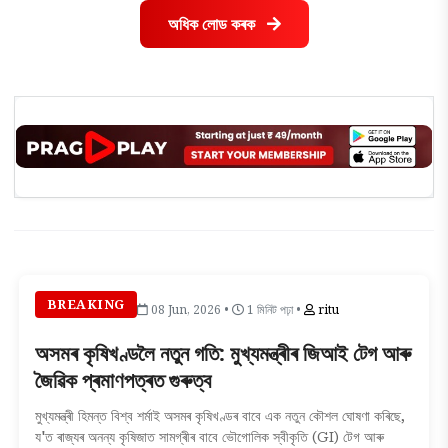
অধিক লোড কৰক
BREAKING
08 Jun, 2026 •
1 মিনিট পঢ়া •
ritu
অসমৰ কৃষিখণ্ডলৈ নতুন গতি: মুখ্যমন্ত্ৰীৰ জিআই টেগ আৰু
জৈৱিক প্ৰমাণপত্ৰত গুৰুত্ব
মুখ্যমন্ত্ৰী হিমন্ত বিশ্ব শৰ্মাই অসমৰ কৃষিখণ্ডৰ বাবে এক নতুন কৌশল ঘোষণা কৰিছে,
য'ত ৰাজ্যৰ অনন্য কৃষিজাত সামগ্ৰীৰ বাবে ভৌগোলিক স্বীকৃতি (GI) টেগ আৰু