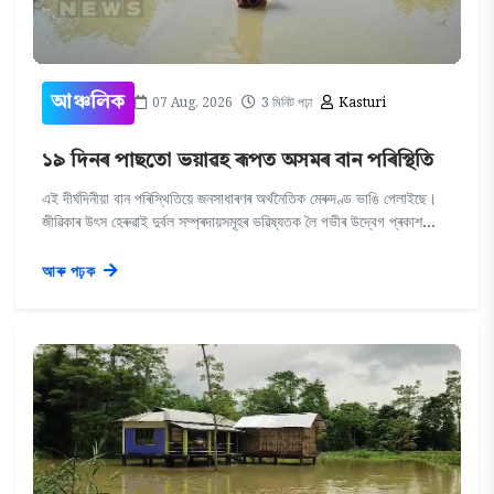
07 Aug, 2026
3 মিনিট পঢ়া
Kasturi
আঞ্চলিক
১৯ দিনৰ পাছতো ভয়াৱহ ৰূপত অসমৰ বান পৰিস্থিতি
এই দীৰ্ঘদিনীয়া বান পৰিস্থিতিয়ে জনসাধাৰণৰ অৰ্থনৈতিক মেৰুদণ্ড ভাঙি পেলাইছে।
জীৱিকাৰ উৎস হেৰুৱাই দুৰ্বল সম্প্ৰদায়সমূহৰ ভৱিষ্যতক লৈ গভীৰ উদ্বেগ প্ৰকাশ...
আৰু পঢ়ক