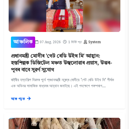
07 Aug, 2026
1 মিনিট পঢ়া
System
আঞ্চলিক
প্ৰধানমন্ত্ৰী মোদীৰ 'গেট ৰেডি উইথ মি' আহ্বান:
হস্তশিল্পক ডিজিটেল মঞ্চত উজ্বলোৱাৰ প্ৰয়াস, উত্তৰ-
পূবৰ বাবে সুৱৰ্ণ সুযোগ
ৰাষ্ট্ৰীয় হস্তশিল্প দিৱসৰ পূৰ্বে প্ৰধানমন্ত্ৰী নৰেন্দ্ৰ মোদীয়ে 'গেট ৰেডি উইথ মি' শীৰ্ষক
এক অভিনৱ সামাজিক মাধ্যমৰ আহ্বান জনাইছে। এই পদক্ষেপে পৰম্পৰাগ...
আৰু পঢ়ক