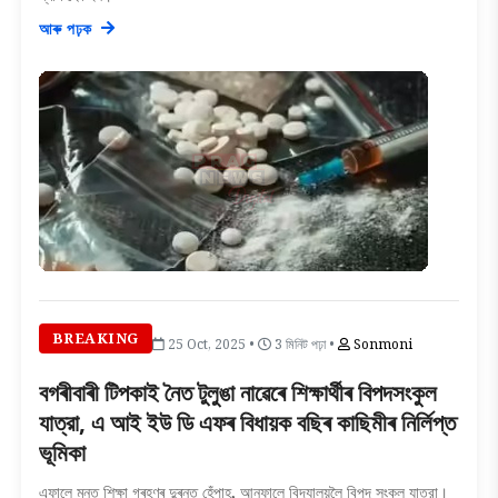
আৰু পঢ়ক
BREAKING
25 Oct, 2025 •
3 মিনিট পঢ়া •
Sonmoni
বগৰীবাৰী টিপকাই নৈত টুলুঙা নাৱেৰে শিক্ষাৰ্থীৰ বিপদসংকুল
যাত্রা, এ আই ইউ ডি এফৰ বিধায়ক বছিৰ কাছিমীৰ নির্লিপ্ত
ভূমিকা
এফালে মনত শিক্ষা গ্ৰহণৰ দুৰন্ত হেঁপাহ, আনফালে বিদ্যালয়লৈ বিপদ সংকুল যাত্রা।