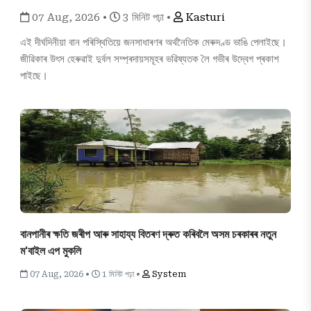
07 Aug, 2026 •
3 মিনিট পঢ়া •
Kasturi
এই দীৰ্ঘদিনীয়া বান পৰিস্থিতিয়ে জনসাধাৰণৰ অৰ্থনৈতিক মেৰুদণ্ড ভাঙি পেলাইছে।
জীৱিকাৰ উৎস হেৰুৱাই দুৰ্বল সম্প্ৰদায়সমূহৰ ভৱিষ্যতক লৈ গভীৰ উদ্বেগ প্ৰকাশ
পাইছে।
বানপানীৰ ক্ষতি জৰীপ আৰু সাহায্য বিতৰণ দ্ৰুত কৰিবলৈ অসম চৰকাৰৰ নতুন
ম'বাইল এপ মুকলি
07 Aug, 2026 •
1 মিনিট পঢ়া •
System