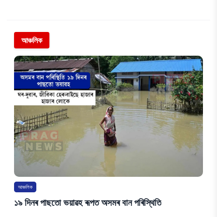
আঞ্চলিক
আঞ্চলিক
১৯ দিনৰ পাছতো ভয়াৱহ ৰূপত অসমৰ বান পৰিস্থিতি