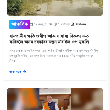
07 Aug, 2026
1 মিনিট পঢ়া
System
আঞ্চলিক
বানপানীৰ ক্ষতি জৰীপ আৰু সাহায্য বিতৰণ দ্ৰুত
কৰিবলৈ অসম চৰকাৰৰ নতুন ম'বাইল এপ মুকলি
অসম চৰকাৰে বানপানীৰ ফলত হোৱা ক্ষতিৰ ডিজিটেল জৰীপৰ বাবে এক নতুন ম'বাইল
এপ মুকলি কৰিছে, যাৰ লক্ষ্য হৈছে ৰাজ্যখনৰ বানাক্ৰান্ত পৰিয়ালসমূহলৈ সাহায্য
বিতৰণ...
আৰু পঢ়ক