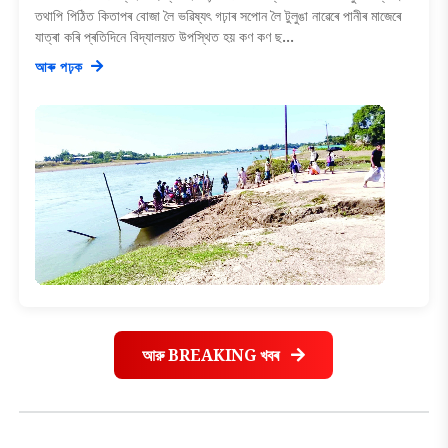
তথাপি পিঠিত কিতাপৰ বোজা লৈ ভৱিষ্যৎ গঢ়াৰ সপোন লৈ টুলুঙা নাৱেৰে পানীৰ মাজেৰে
যাত্ৰা কৰি প্ৰতিদিনে বিদ্যালয়ত উপস্থিত হয় কণ কণ ছ...
আৰু পঢ়ক
আরু BREAKING খবৰ