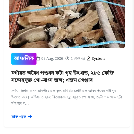
07 Aug, 2026
1 মিনিট পঢ়া
System
আঞ্চলিক
নগাঁৱত অবৈধ পশুধন কটা গৃহ উৎখাত, ২৮৫ কেজি
সন্দেহযুক্ত গো-মাংস জব্দ; এজন গ্ৰেপ্তাৰ
নগাঁও জিলাত অসম আৰক্ষীয়ে এক বৃহৎ অভিযান চলাই এক অবৈধ পশুধন কটা গৃহ
উৎখাত কৰে। অভিযানত ২৮৫ কিলোগ্ৰাম সন্দেহযুক্ত গো-মাংস, ৩৬টা গৰু আৰু দুটা
ম'হ জব্দ ক...
আৰু পঢ়ক