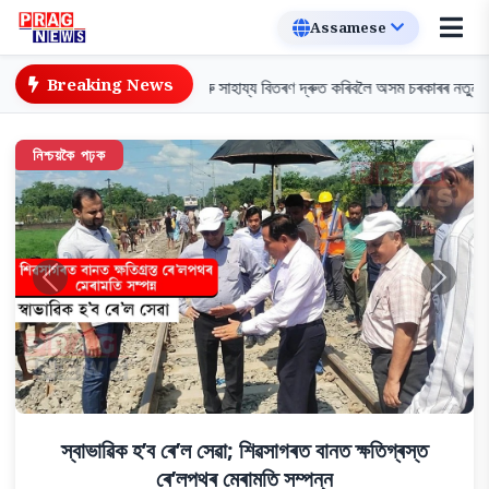
প্ৰাগনিউজ | অসমৰ প্ৰধান ২৪/৭ বাতৰি চেনেল | উ
Breaking News
 ক্ষতি জৰীপ আৰু সাহায্য বিতৰণ দ্ৰুত কৰিবলৈ অসম চৰকাৰৰ নতুন ম'বাইল এপ মুকলি
নিশ্চয়কৈ পঢ়ক
পূৰ্ববর্তী
পৰৱৰ্তী
ক্ষুদ্ৰ চাহ খেতিয়কৰ উল্লেখনীয় অৱদান; জুনত অসমৰ চাহ
উৎপাদন ১৪.০২ মিলিয়ন কেজি বৃদ্ধি
07 Aug, 2026 •
3 মিনিট পঢ়া •
Kasturi
লাইভ আপডেট
LIVE